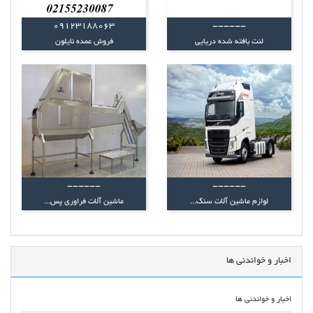
09123188063
------
لنت بافته شده دریایی
فروش عمده نایلون
------
------
لوازم ماشین آلات سنگ...
ماشین آلات فراوری پس...
اخبار و خواندنی ها
اخبار و خواندنی ها