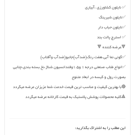
✅ نایلون کشاورزی ،آبیاری
✅نایلون شیرینگ
✅نایلون حباب دار
✅ استرچ پالت بند
🔻عرضه کننده 🔻
✅گونی نما آبی،هفت رنگ(ضدآب)جانبو(ضدآب وآفتاب)
✅انواع طناب صنعتی درجه ۱ و۱.۵وفندانسیون شناژ،نخ بسته بندی،چتایی
بصورت رول و کیسه در ابعاد متنوع
🔴با بهترین کیفیت و مناسب ترین قیمت خدمت شما عزیزان عرضه میگردد
🔺کلیه محصولات پوشش پلاستیک به قیمت کارخانه عرضه میگردد
این مطلب را به اشتراک بگذارید: