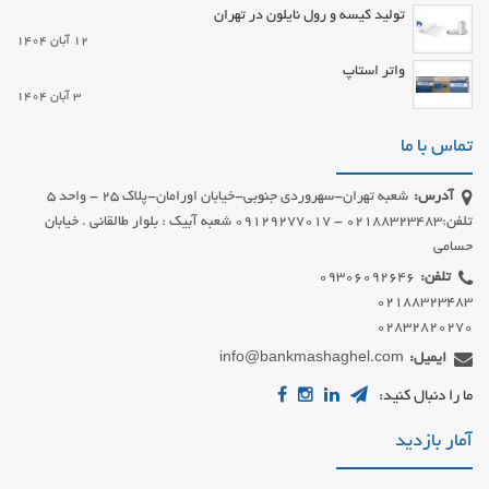
تولید کیسه و رول نایلون در تهران
12 آبان 1404
واتر استاپ
3 آبان 1404
تماس با ما
آدرس:
شعبه تهران-سهروردی جنوبی-خیابان اورامان-پلاک 25 - واحد 5
تلفن:02188323483 - 09129277017 شعبه آبیک : بلوار طالقانی . خیابان
حسامی
تلفن:
02832820270
ایمیل:
info@bankmashaghel.com
ما را دنبال کنید:
آمار بازدید