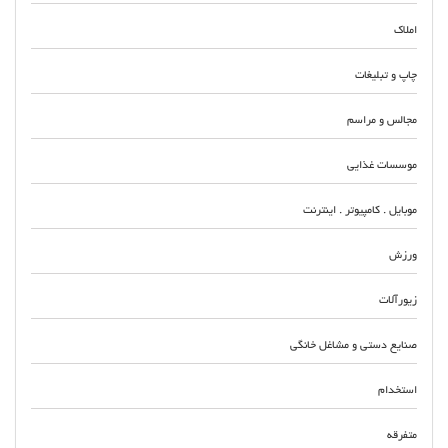
املاک
چاپ و تبلیغات
مجالس و مراسم
موسسات غذایی
موبایل . کامپیوتر . اینترنت
ورزش
زیورآلات
صنایع دستی و مشاغل خانگی
استخدام
متفرقه