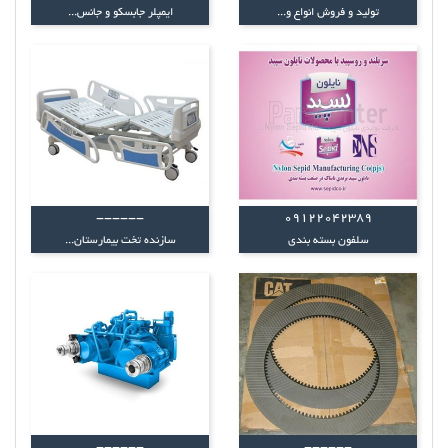
تولید و فروش انواع و...
ایمپلر جابسکو و جانس...
------
09122042389
سلفون بسته بندی
سازنده تخت بیمارستان...