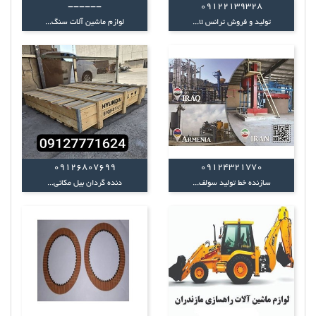
------
09122139328
تولید و فروش ترانس u...
لوازم ماشین آلات سنگ...
09126807699
09124321770
سازنده خط توليد سولف...
دنده گردان بیل مکانی...