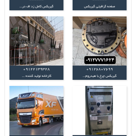
------
------
صفحه گرافیتی گیربکس
گیربکس کامل زد اف در...
09122139328
09126807699
گیربکس چرخ با هیدروم...
کارخانه تولید کننده ...