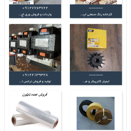
09127763722
------
کارخانه رنگ صنعتی اپ...
واردات و فروش ورق اچ...
09122139328
------
ایمپلر کاترپیلار و م...
تولید و فروش ترانس ا...