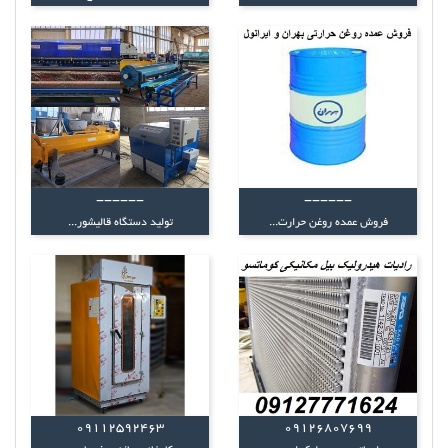
------
------
فروش عمده روغن حرارت...
تولید دستگاه قالیشور...
09112592463
09126807699