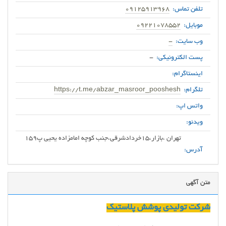
تلفن تماس:
09125913968
موبایل:
09221078552
وب سایت:
-
پست الکترونیکی:
-
اینستاگرام:
تلگرام:
https://t.me/abzar_masroor_pooshesh
واتس اپ:
ویدئو:
آدرس:
متن آگهی
شرکت تولیدی پوشش پلاستیک