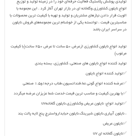
تولیدی پوشش پلاستیک فعالیت حرفه‌ای خود را در زمینه تولید و توزیع
انواع نایلون کشاورزی وگلخانه ای در بازار تهران آغاز کرد . این مجموعه با
الویت قرار دادن نیازهای مشتریان و تولید و تهیه با کیفیت ترین محصولات با
مناسبترین قیمت ، توانسته یکی از خوشنام ترین مجموعه‌های فروش نایلون
در سراسر ایران باشد
تولید انواع نایلون کشاورزی ازعرض ۵۰ سانت تا عرض ۲۵۰ سانت(با کیفیت
مرغوب)
تولید کننده انواع نایلون های صنعتی، کشاورزی، بسته بندی
✅تولید کننده انواع نایلون
✅عرضه کننده انواع گونی نما،فندانسیون،طناب درجه۱و۱.۵ صنعتی
✅با بهترین کیفیت و مناسب ترین قیمت خدمت شما عزیزان عرضه میگردد
✅تولید انواع: نایلون عریض وکشاورزی،نایلون گلخانهuv
، نایلون آبیاری،نایلون شیرینگ،نایلون حبابدارواسترچ پنج لایه پالت بند
✅نایلون عریض
✅نایلون گلخانه ای uv