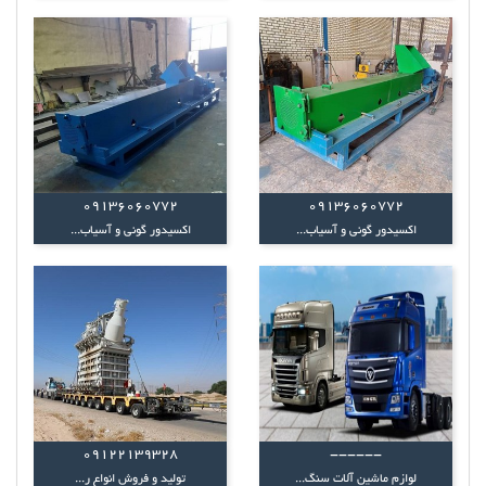
09136060772
09136060772
اکسیدور گونی و آسیاب...
اکسیدور گونی و آسیاب...
09122139328
------
لوازم ماشین آلات سنگ...
تولید و فروش انواع ر...