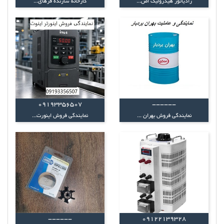
رادیاتور هیدرولیک اص...
کارخانه سازنده فرهای...
09193356507
------
نمایندگی فروش بهران ...
نمایندگی فروش اینورت...
------
09122139328