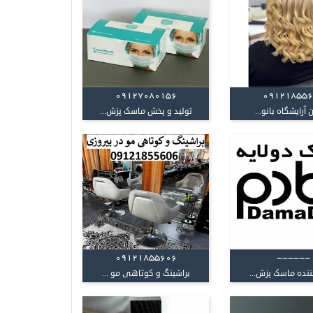
۰۹۱۲۷۰۸۰۱۵۶
09121855
 آرایشگاه بانو...
تولید و پخش ماسک پزش...
09121855606
------
ننده ماسک پزش...
براشینگ و کوتاهی مو ...