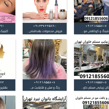
591
: 09023622578
09121855606
اشینگ و کوتاهی مو ...
فروش محصولات بهداشتی...
کلینیک 
072
09121855606
09121855606
لن زیبایی مسلم خاو...
رنگ و مش و هایلایت م...
بهترین 