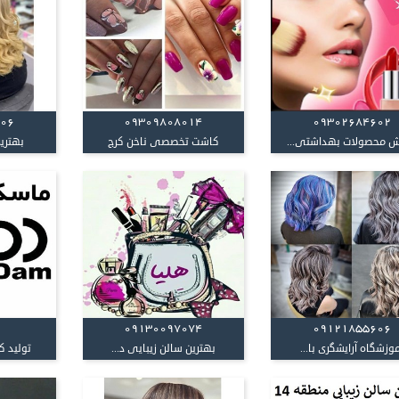
606
09309808014
09302684602
 محصولات بهداشتی...
کاشت تخصصی ناخن کرج
بهترین
09130097074
09121855606
موزشگاه آرایشگری با...
بهترین سالن زیبایی د...
تولید ک