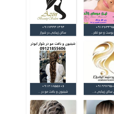
09174441494
09126349
پوست و مو تهر...
سالن زیبایی در شیراز
09121855606
09199795
سالن زیبایی د...
شینیون و بافت مو در ...