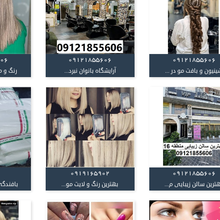
606
09121855606
09121855606
نیون و بافت مو در ...
آرایشگاه بانوان نبرد...
رنگ و م
0919165902
09121855606
ترین سالن زیبایی م...
بهترین رنگ و لایت مو...
بافندگی