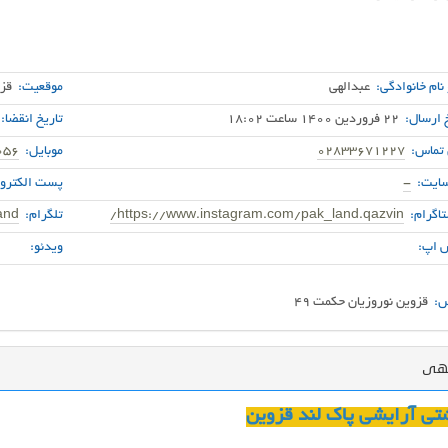
 نام خانوادگی:
عبدالهی
موقعیت:
قز
 ارسال:
22 فروردین 1400 ساعت 18:02
تاریخ انقضا:
 تماس:
02833671227
موبایل:
056
ایت:
-
پست الکترون
اگرام:
https://www.instagram.com/pak_land.qazvin/
تلگرام:
and
 اپ:
ویدئو:
:
قزوین نوروزیان حکمت ۴۹
گهی
تی آرایشی پاک لند قزوین