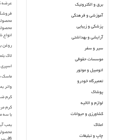
عرضه ک
برق و الکترونیک
فروشگا
آموزشی و فرهنگی
محصولا
پزشکی و زیبایی
محصولا
انواع شامپوهای کام
آرایشی و بهداشتی
روغن بد
سیر و سفر
لاک بلم
موسسات حقوقی
اسپری د
اتومبیل و موتور
ماسک مو
تعمیرگاه خودرو
واتر ب
پوشاک
کرم ضد آفتاب pf60
لوازم و اثاثیه
کرم مرط
کشاورزی و حیوانات
با سه 
املاک
بمب آبر
محصولی 
چاپ و تبلیغات
🎁 بهد