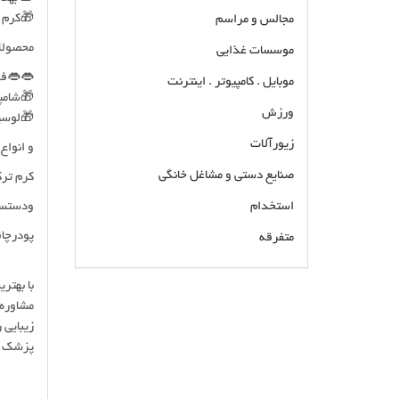
🎁کرم
مجالس و مراسم
محصولات
موسسات غذایی
👄👄فر
موبایل . کامپیوتر . اینترنت
🎁شامپو
ورزش
🎁لوسی
زیورآلات
و انواع
صنایع دستی و مشاغل خانگی
کرم ترک
استخدام
ودستساز
پودرچا
متفرقه
با بهتر
فروش محصولات ارگانیک روغن کرم های گیاهی
مشاوره 
تضمینی پخش محصولات آرایشی,بهداشتی بصورت
زیبایی 
عمده و خرده پکیج های لاغری پکیج های پوستی
پزشک زی
انواع روغن های گیاهی