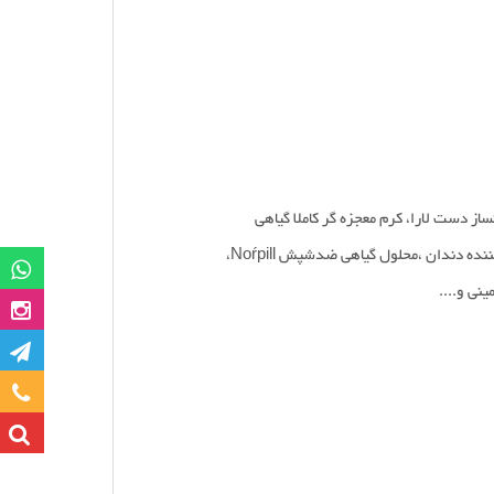
از دست لارا، کرم معجزه گر کاملا گیاهی
 دندان ،محلول گیاهی ضدشپش Noŕpill،
گروه وات
ی و....
صفحه این
کانا
تماس با ما