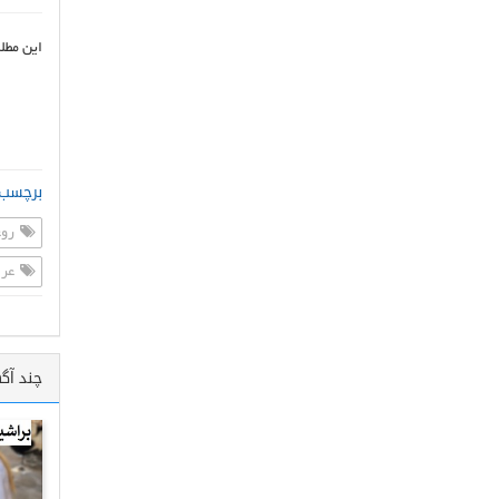
این مطل
برچسب 
روغ
عرض
چند آگ