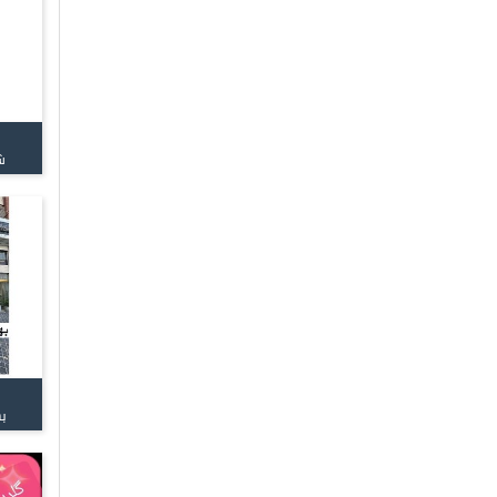
شی
به