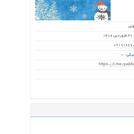
وین
31 فروردین 1406
09191867
یکی:
-
https://t.me/pakll