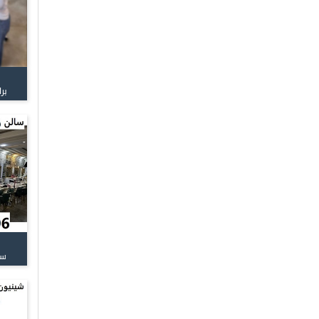
بر
سا