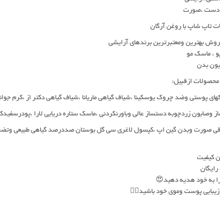
 دست ،صورت
 تاپ شاپ با روغن آرگان
وش بهترین ومعتبرترین برندهای آرایشی
 ، ماسک مو
ون بدن
 محصولات ازقبیل:
های پوستی وضد چروک یوسکینا ،شیاف گیاهی ماریانا ،شیاف گیاهی دکتر از ،کرم جوانس
 وصابون زردچوبه دستساز عالی وباورنکردنی ،ماسک ستاره دریایی لارا ،پودرسفیدکننده
قی صورت وبدن گین اپ ،کپسول لاغری سی گل بوستان صددرصد گیاهی طبیعی وتضمین
ین کیفیت
رایگان
را به خود هدیه دهید😍
بایی پوست وموی خود باشید👩‍⚕️