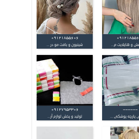
09121855606
09121855
ش و هایلایت م...
شینیون و بافت مو در ...
09127953306
------
 پارچه پوشکی ...
تولید و پخش لوازم آر...