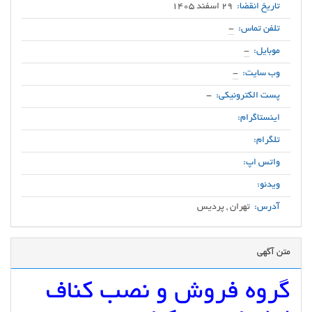
تاریخ انقضا:
29 اسفند 1405
تلفن تماس:
-
موبایل:
-
وب سایت:
-
پست الکترونیکی:
-
اینستاگرام:
تلگرام:
واتس اپ:
ویدئو:
آدرس:
تهران , پردیس
متن آگهی
گروه فروش و نصب کناف