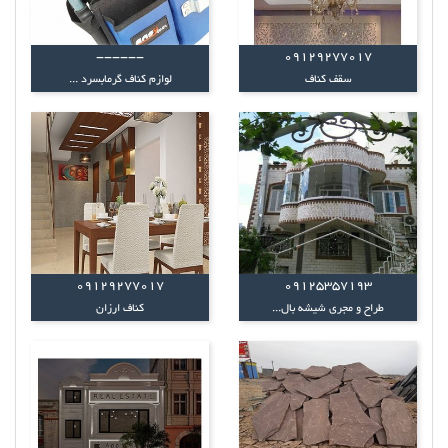
------
09129277017
سقف کناف
لوازم کناف گرمابسرد ...
09129277017
09125357193
طراح و مجری شیشه بال...
کناف ارزان