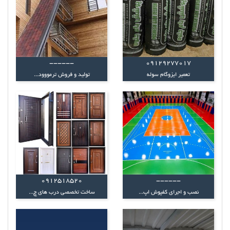
------
09129277017
تعمیر ایزوگام سوله
تولید و فروش ترمووود...
0912518520
------
نصب و اجرای کفپوش اپ...
ساخت تخصصی درب های چ...