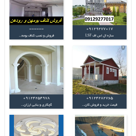
------
09129277017
سازه ال اس اف LSF
فروش و نصب کناف بومه...
09124254978
09124282765
قیمت خرید و فروش کان...
گچکاری و بنایی ارزان...