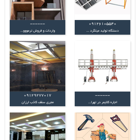
------
09126105540
دستگاه تولید میلگرد ...
واردات و فروش ترمووو...
09129277017
------
اجاره کلایمر در تهرا...
مجری سقف کاذب ارزان