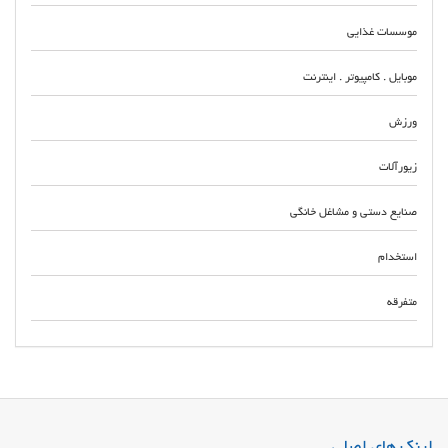
موسسات غذایی
موبایل . کامپیوتر . اینترنت
ورزش
زیورآلات
صنایع دستی و مشاغل خانگی
استخدام
متفرقه
اجرای سقف کناف در تهران تخصصی ترین مرکز طراحی و دیزاین و دکوراسیون
داخلی نصب سقف کاذب کناف تهران, بهترین نصاب سقف کاذب کناف قیمت کناف
کاری سقف تهران اجرای کناف کاری سقف و دیوار
لینک های اصلی