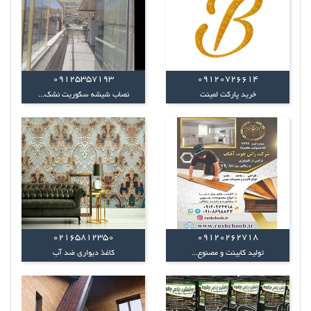
09125357193
09120726614
خرید پارکت لمینت
نصاب شیشه سکوریت نشک...
02165812350
09120262718
تولید کابینت و مصنوع...
کاغذ دیواری ضد آب