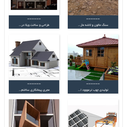
------
------
سنگ مالون و لاشه ماز...
طراحی و ساخت ویلا در...
------
------
تولیدی چوب ترمووود ا...
مجری پیمانکاری ساختم...