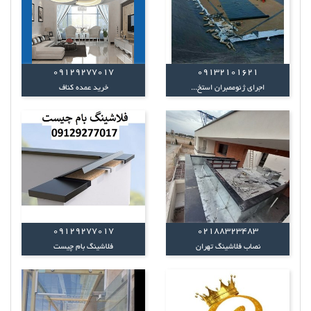
09129277017
09132101621
اجرای ژئوممبران استخ...
خرید عمده کناف
09129277017
02188323483
نصاب فلاشینگ تهران
فلاشینگ بام چیست