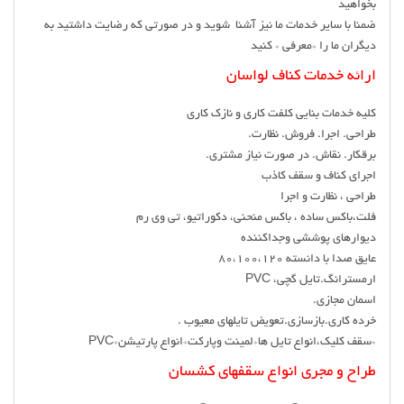
بخواهید
ضمنا با سایر خدمات ما نیز آشنا شوید و در صورتی که رضایت داشتید به
دیگران ما را *معرفی * کنید
ارائه خدمات کناف لواسان
کلیه خدمات بنایی کلفت کاری و نازک کاری
طراحی. اجرا. فروش. نظارت.
برقکار. نقاش. در صورت نیاز مشتری.
اجرای کناف و سقف کاذب
طراحی ، نظارت و اجرا
فلت،باکس ساده ، باکس منحنی، دکوراتیو، تی وی رم
دیوارهای پوششی وجداکننده
عایق صدا با دانسته ۸۰،۱۰۰،۱۲۰
ارمسترانگ.تایل گچی، PVC
اسمان مجازی.
خرده کاری.بازسازی.تعویض تایلهای معیوب .
*سقف کلیک،انواع تایل ها*لمینت وپارکت*انواع پارتیشن*PVC
طراح و مجری انواع سقفهای کشسان