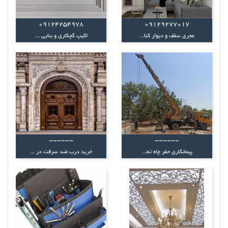
09124254978
09129277017
مجری سقف و دیوار کنا...
اکیپ گچکاری و بنایی ...
------
------
پیمانکاری حفر چاه ته...
خرید درب ضد سرقت در ...