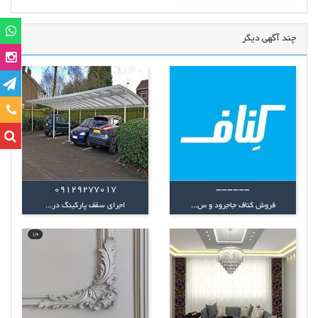
چند آگهی دیگر
تماس
09129277017
------
فروش کناف جاجرود و س...
اجرای سقف پارکینگ در...