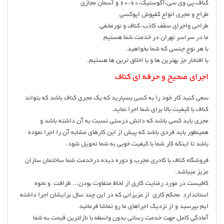
کناف،پی وی سی،آکوستیک،۶۰*۶۰ و آسمان مجازی
طراح و مجری انواع کفپوش اپوکسی
طراحی واجرای سقف کاذب*کناف و نورمخفی
ما در سراسر تهران در خدمت شما هستیم
با هر نوع جنسی که شما بخواهید.
با افتخار جز بهترین ها و با اخلاق ترین ها هستیم.
اجرای صحیح و حرفه ای کناف
سعی کنید کار خود را به کسی بسپارید که یک مجری کناف باشد که بتواند
کناف با کیفیت بالا برای شما اجرا نماید.
مجری باید کسی باشد که دانش درستی نسبت به آن داشته باشد و
همینطور باید فردی باشد که پیش از این کارهای مشابه آن را اجرا نموده
باشد تا اینکه کار شما با کیفیت خوبی به شما تحویل شود.
فروشگاه کناف با کادری مجرب و دوره دیده درخدمت شما ساختمان سازان
عزیز میباشد.
کافیست در مورد رضایت کاری از لحاظ متفاوت بودن... ظرافت و نحوه
استاندارد محکم کاری از عزیزانی که در این چند سال برایشان اجرا داشته
ایم بپرسید و از نزدیک اجراهای ما رو تماشا فرمائید
آمادگي كامل جهت خدمت رساني بدون واسطه با نازلترين قيمت به شما