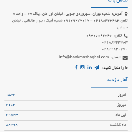
تماس با ما
آدرس:
شعبه تهران-سهروردی جنوبی-خیابان اورامان-پلاک 25 - واحد 5
تلفن:02188323483 - 09129277017 شعبه آبیک : بلوار طالقانی . خیابان
حسامی
تلفن:
02832820270
ایمیل:
info@bankmashaghel.com
ما را دنبال کنید:
آمار بازدید
امروز
1534
دیروز
3103
این ماه
49523
ماه گذشته
88398