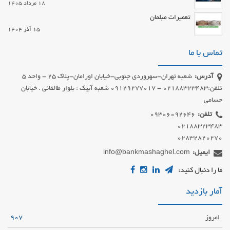
18 مرداد 1405
تعمیرات مبلمان
15 آذر 1404
تماس با ما
آدرس:
شعبه تهران-سهروردی جنوبی-خیابان اورامان-پلاک 25 - واحد 5
تلفن:02188323483 - 09129277017 شعبه آبیک : بلوار طالقانی . خیابان
حسامی
تلفن:
02832820270
ایمیل:
info@bankmashaghel.com
ما را دنبال کنید:
آمار بازدید
امروز
907