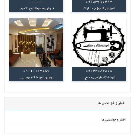
------
09183676593
آموزش گلدوزی در اراک
فروش محصولات چرتکه و...
09111117086
09124082868
آموزشگاه طراحی و دوخ...
بهترین آموزشگاه موسی...
اخبار و خواندنی ها
اخبار و خواندنی ها