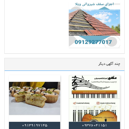
چند آگهی دیگر
09139197145
09376041151