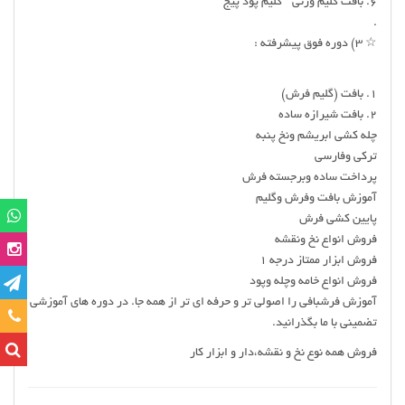
۶. بافت گلیم ورنی " گلیم پود پیج "
.
☆ ۳) دوره فوق پیشرفته :
۱. بافت (گلیم فرش)
۲. بافت شیرازه ساده
چله کشی ابریشم ونخ پنبه
ترکی وفارسی
پرداخت ساده وبرجسته فرش
آموزش بافت وفرش وگلیم
پایین کشی فرش
فروش انواع نخ ونقشه
فروش ابزار ممتاز درجه 1
فروش انواع خامه وچله وپود
آموزش فرشبافی را اصولی تر و حرفه ای تر از همه جا. در دوره های آموزشی
تماس
تضمینی با ما بگذرانید.
فروش همه نوع نخ و نقشه،دار و ابزار کار