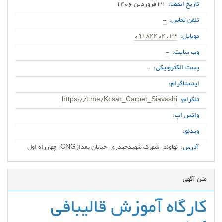
تاریخ انقضا:
31 فروردین 1406
تلفن تماس:
-
موبایل:
09184404023
وب سایت:
-
پست الکترونیکی:
-
اینستاگرام:
تلگرام:
https://t.me/Kosar_Carpet_Siavashi
واتس اپ:
ویدئو:
آدرس:
نهاوند_شهرک‌ شهیدحیدری_خیابان بعدازCNG_چهارراه‌ اول
متن آگهی
کارگاه آموزش قالیبافی