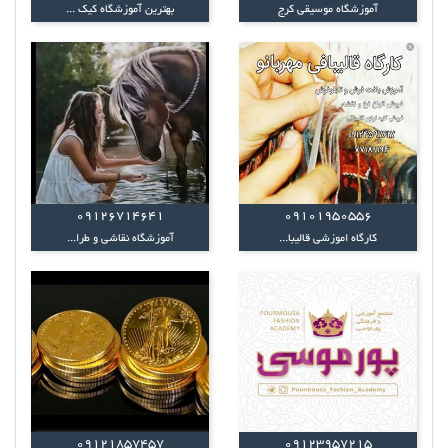
آموزشگاه موسیقی کرج
بهترین آموزشگاه کیک ...
09126714641
09101950556
کارگاه اموزشی قالیبا...
آموزشگاه نقاشی و طرا...
09121857457
09123957215