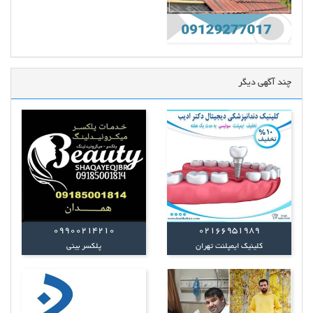
چند آگهی دیگر
09900214210
02166951989
کلینیک ایمپلنت تهران
پلکسر بینی