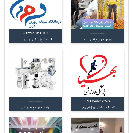
09398921941
------
بهترین جراح چاقی و ب...
کلینیک پزشکی در تهرا...
------
09128530306
کلینیک پزشکی ورزشی ق...
تولید و توزیع تجهیزا...