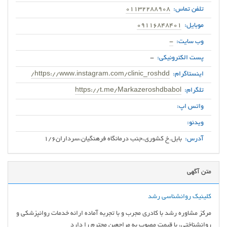
تلفن تماس:
01132288908
موبایل:
09116848401
وب سایت:
-
پست الکترونیکی:
-
اینستاگرام:
https://www.instagram.com/clinic_roshdd/
تلگرام:
https://t.me/Markazeroshdbabol
واتس اپ:
ویدئو:
آدرس:
بابل.خ کشوری،جنب درمانگاه فرهنگیان،سرداران1/6
متن آگهی
کلینیک روانشناسی رشد
مرکز مشاوره رشد با کادری مجرب و با تجربه آماده ارائه خدمات روانپزشکی و
روانشناختی، با قیمت مصوب به مراجعین محترم را دارد