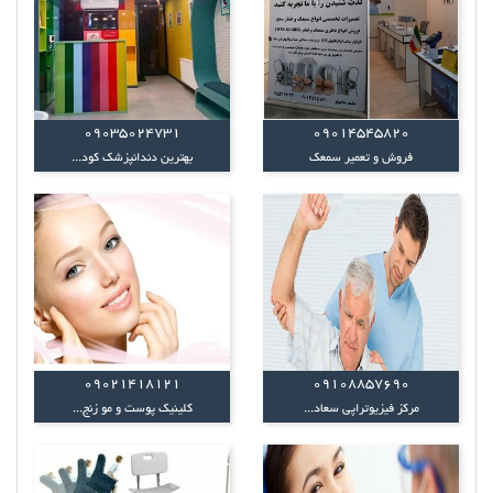
09035024731
09014545820
فروش و تعمیر سمعک
بهترین دندانپزشک کود...
09021418121
09108857690
مرکز فیزیوتراپی سعاد...
کلینیک پوست و مو زنج...