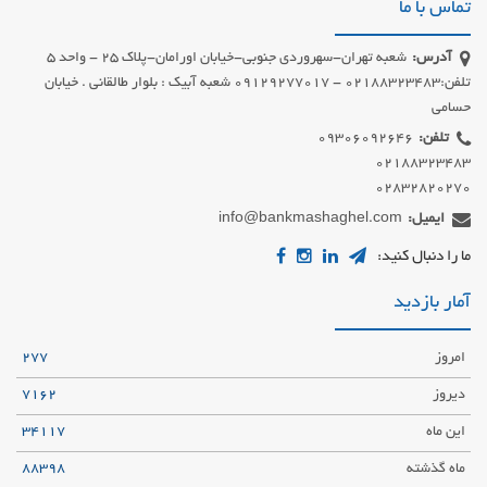
تماس با ما
آدرس:
شعبه تهران-سهروردی جنوبی-خیابان اورامان-پلاک 25 - واحد 5
تلفن:02188323483 - 09129277017 شعبه آبیک : بلوار طالقانی . خیابان
حسامی
تلفن:
02832820270
ایمیل:
info@bankmashaghel.com
ما را دنبال کنید:
آمار بازدید
امروز
277
دیروز
7162
این ماه
34117
ماه گذشته
88398