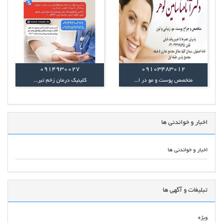
0914930027
09103483012
متخصص پوست و مو در ا...
کلینیک درمان زخم تبر...
اخبار و خواندنی ها
اخبار و خواندنی ها
تبلیغات و آگهی ها
ویژه