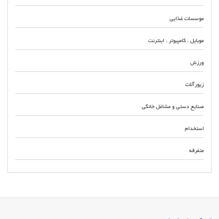
موسسات غذایی
موبایل . کامپیوتر . اینترنت
ورزش
زیورآلات
صنایع دستی و مشاغل خانگی
استخدام
متفرقه
مشاوره کودک.نوجوان. زوج.خانواده. کلینیک تخصصی روان شناسی دربابل مشاوره
قبل از ازدواج درمان روابط بین فردی گفتار درمانی، روان درمانی، گروه درمانی،
بازی درمانی مشاوره تحصیلی وشغلی درمان اختلالات روانی کودک و بزرگسال