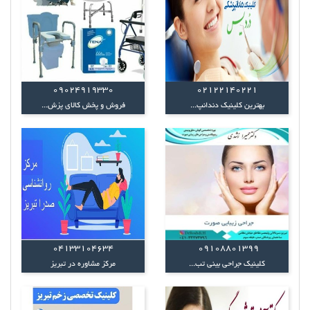
09024919330
02122140221
بهترین کلینیک دندانپ...
فروش و پخش کالای پزش...
۰۴۱۳۳۱۰۴۶۳۴
09108801399
کلینیک جراحی بینی تب...
مرکز مشاوره در تبریز