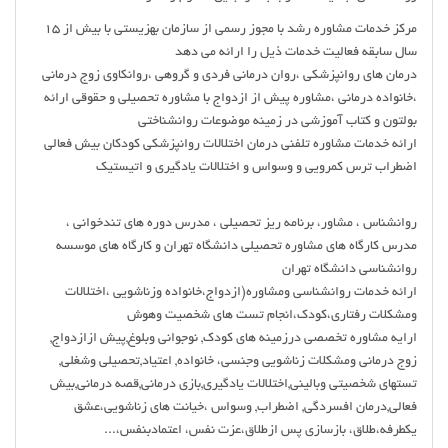
مرکز خدمات مشاوره رشد با مجوز رسمی از سازمان بهزیستی با بیش از 15
سال سابقه فعالیت خدمات ذیل را ارائه می دهد
درمان های روانپزشکی ،روان درمانی فردی و گروهی ،روانکاوی زوج درمانی
،خانواده درمانی ،مشاوره پیش از ازدواج با مشاوره تحصیلی و حقوقی ارائه
بولتون و کتاب آموزشی در زمینه موضوعات روانشناختی
ارائه خدمات مشاوره تلفنی درمان اختلالات روانپزشکی کودکان بیش فعالی
اضطراب ترس کمرویی و وسواس و اختلالات یادگیری و اتیستیک
روانشناس ، مشاور، برنامه ریز تحصیلی ، مدرس دوره های تندخوانی ،
مدرس کارگاه های مشاوره تحصیلی دانشگاه تهران و کارگاه های موسسه
روانشناسی دانشگاه تهران
ارائه خدمات روانشناسی ومشاوره(ازدواج،خانواده وزناشویی ،اختلالات
ومشکلات رفتاری،کودک،انجام تست های شخصیت وهوش
ارایه مشاوره تخصصی درزمینه های کودک, نوجوانی وبلوغ,پیش ازازدواج,
زوج درمانی ومشکلات زناشویی وجنسی، خانواده, اعتیاد,تحصیلی وشغلی,
تستهای شخصیتی وبالینی,اختلالات یادگیری,بازی درمانی,قصه درمانی,بیش
فعالی,درمان افسردگی, اضطراب, وسواس ،خیانت های زناشویی،عشق
یکطرفه،طلاق، بازسازی پس ازطلاق،عزت نفس، اعتمادبنفس،...