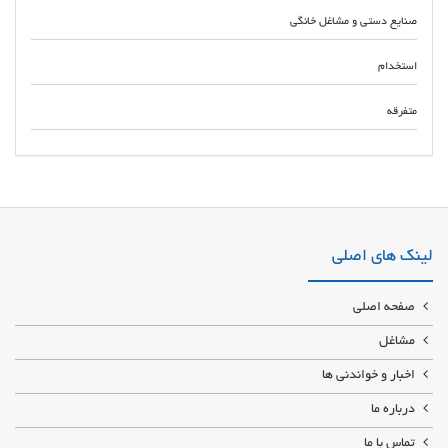
صنایع دستی و مشاغل خانگی
استخدام
متفرقه
شیک ترین لباس های عروس عقد نامزدی و مجلسی باقیمت مناسب به روز ترین
لباس های عروسی،نامزدی، سفره عقد، تاج ،دسته گل و.. لباس عروس قیمت
مناسب برای آرایشگران سالنداران و مزون داران و عروس خانم ها مزون لباس
عروس اصفهان با متنوع ترین وبه روز ترین لباس های ژورنالی
لینک های اصلی
صفحه اصلی
مشاغل
اخبار و خواندنی ها
درباره ما
تماس با ما