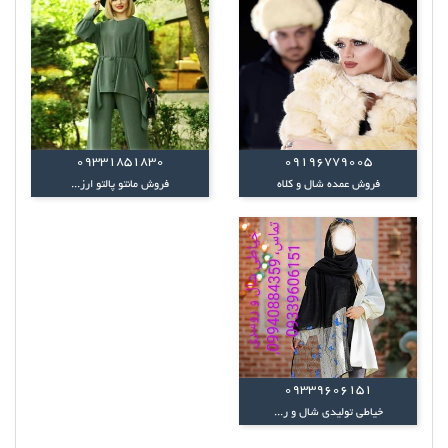
09331851830
09196779005
فروش عمده شال و کلاه
فروش مانتو پالتو ارز...
09339606151
خیاطی تولیدی شال و ر...