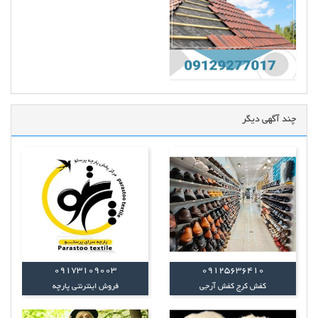
چند آگهی دیگر
09173109003
09125636410
کفش کرج کفش آرجی
فروش اینترنتی پارچه