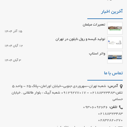
آخرین اخبار
تعمیرات مبلمان
15 آذر 1404
تولید کیسه و رول نایلون در تهران
12 آبان 1404
واتر استاپ
3 آبان 1404
تماس با ما
آدرس:
شعبه تهران-سهروردی جنوبی-خیابان اورامان-پلاک 25 - واحد 5
تلفن:02188323483 - 09129277017 شعبه آبیک : بلوار طالقانی . خیابان
حسامی
تلفن:
02832820270