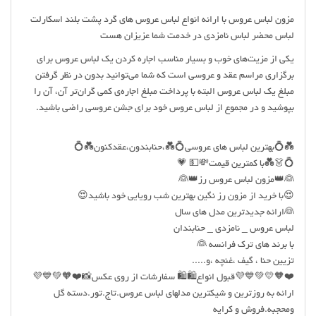
مزون لباس عروس با ارائه انواع لباس عروس های گرد پشت بلند اسکارلت
لباس محضر لباس نامزدی در خدمت شما عزیزان هست
یکی از مزیت‌های خوب و بسیار مناسب اجاره کردن یک لباس عروس برای
برگزاری مراسم عقد و عروسی است که شما می‌توانید بدون در نظر گرفتن
مبلغ یک لباس عروس البته با پرداخت مبلغ اجاره‌ی کمی گران‌تر آن، آن را
بپوشید و در مجموع از لباس عروس خود برای جشن عروسی راضی باشید.
💑💍بهترین لباس های عروسی💍💑،حنابندون،عقدکنون💑💍
💍👗💑با کمترین قیمت💸💵 💗
👰👑مزون لباس عروس رز👑👰
😍با خرید از مزون رز نگین بهترین شب رویایی خود باشید😍
👰ارائه جدیدترین مدل های سال
لباس عروس _ نامزدی _ حنابندان
با برند های ترک فرانسه 👰
تزیین حنا ، گیف ،غنچه ،و.....
❤️🧡💛💚💙💜قبول انواع🛍🛍 سفارشات از روی عکس📸❤️🧡💚💙💜
ارائه به روزترین و شیکترین مدلهای لباس عروس.تاج.تور.دسته گل
ومحجبه.فروش و کرایه