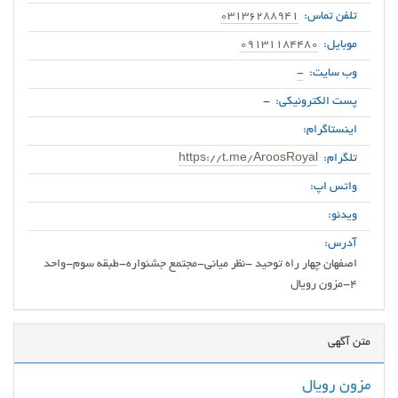
تلفن تماس:
03136288941
موبایل:
09131184480
وب سایت:
-
پست الکترونیکی:
-
اینستاگرام:
تلگرام:
https://t.me/AroosRoyal
واتس اپ:
ویدئو:
آدرس:
اصفهان چهار راه توحید -نظر میانی-مجتمع جشنواره-طبقه سوم-واحد
4-مزون رویال
متن آگهی
مزون رویال