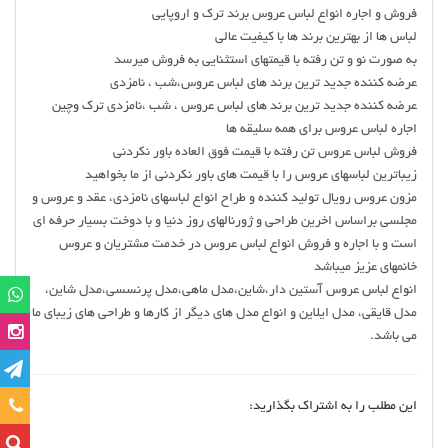
فروش و اجاره انواع لباس عروس برند ترک و اروپایی
لباس ها از بهترین برند ها با کیفیت عالی
به صورت نو و تن رفته با قیمتهای استثنایی به فروش میرسد
عرضه کننده جدید ترین برند های لباس عروس،شب ، نامزدی
عرضه كننده جديد ترين برند هاي لباس عروس ، شب ،نامزدي ترك وچين
اجاره لباس عروس برای همه سلیقه ها
فروش لباس عروس تن رفته با قیمت فوق العاده باور نکردنی
زیباترین لباسهای عروس را با قیمت های باور نکردنی از ما بخواهید
مزون عروس رویال تولید کننده و طراح انواع لباسهای نامزدی، عقد و عروس و
مجلسی براساس اخرین طراحی و ژورنالهای روز دنیا و با دوخت بسیار حرفه ای
است و با اجاره و فروش انواع لباس عروس در خدمت مشتریان و عروس
خانمهای عزیز میباشد
انواع لباس عروس آستین دار،شاین،مدل ماهی،مدل پرنسسی،مدل شاین،
مدل قایقی، مدل ایلاین و انواع مدل های دیگر از کارها و طراحی های زیبای ما
می باشد.
تماس
این مطلب را به اشتراک بگذارید: