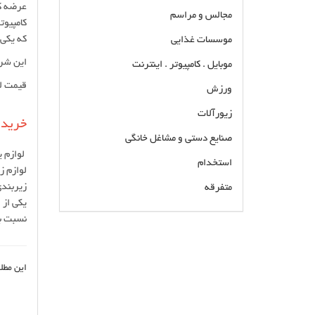
عرضه کن
مجالس و مراسم
کامپیوت
که یکی 
موسسات غذایی
این شرک
موبایل . کامپیوتر . اینترنت
قیمت لو
ورزش
زیورآلات
خرید 
صنایع دستی و مشاغل خانگی
لوازم ی
استخدام
لوازم ز
زیربندی
متفرقه
یکی از 
نسبت به
تامین قطعه به عنوان وارد کننده اصلی لوازم یدکی
ماشین آلات راهسازی مرکز پخش لوازم یدکی
ماشین آلات راهسازی فروش انواع قطعات و لوازم
این مطل
یدکی ماشین آلات راهسازی تولید و توزیع کننده
قطعات و دنده گیربکس ماشین آلات راهسازی