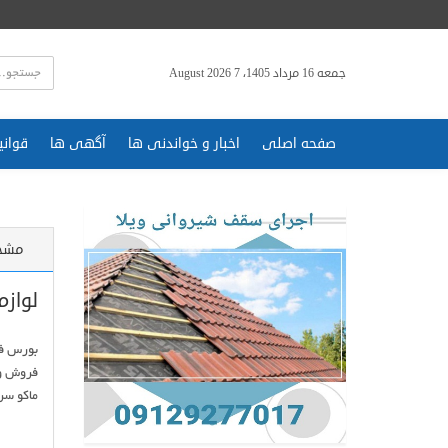
جمعه 16 مرداد 1405، 7 August 2026
صفحه اصلی
اخبار و خواندنی ها
آگهی ها
قوانی
مشخ
لوازم
فروش و 
ماکو س