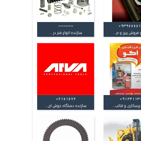
------
09396666
 فروش پیچ و م...
سازنده انواع فنر در ...
02161672
09124113
رسکاری و قالب...
سازنده دستگاه جوش ای...