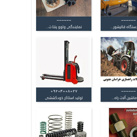
------
------
ستگاه قالیشور...
نمایندگی ولوو پنتا ت...
09204008027
------
ماشین آلات راه...
تولید استاکر خودکششی