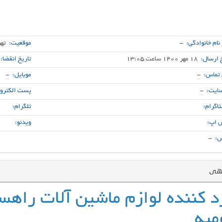
 نام خانوادگی:
-
موقعیت:
تهر
 ارسال:
18 مهر 1400 ساعت 13:05
تاریخ انقضا:
 تماس:
-
موبایل:
-
ایت:
-
پست الکترون
اگرام:
تلگرام:
 اپ:
ویدئو:
:
-
گهی
د کننده لوازم ماشین آلات راهس
میه