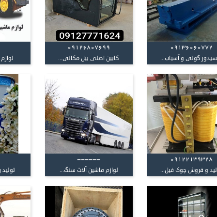
09126807699
09136060772
سیدور گونی و آسیاب...
کابین اصلی بیل مکانی...
لوازم 
------
09122139328
لید و فروش چوک فیل...
لوازم ماشین آلات سنگ...
تولید ر