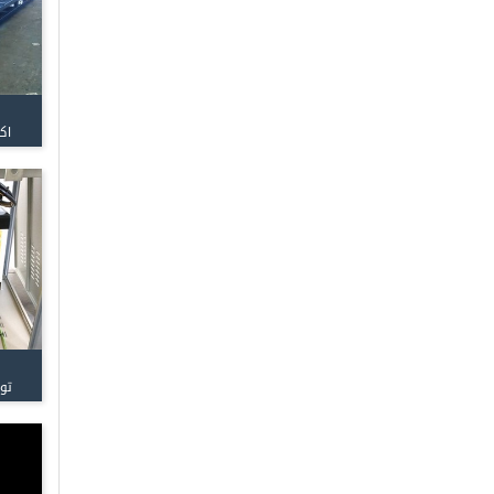
اک
تو