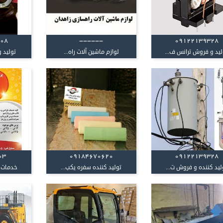
108
------
09122139328
لید و فروش ترانس ف...
لوازم ماشین آلات راه...
تولید و
03
09184670620
09122139328
لید کننده و فروش ت...
تولید کننده سفره یکب...
خدمات پ