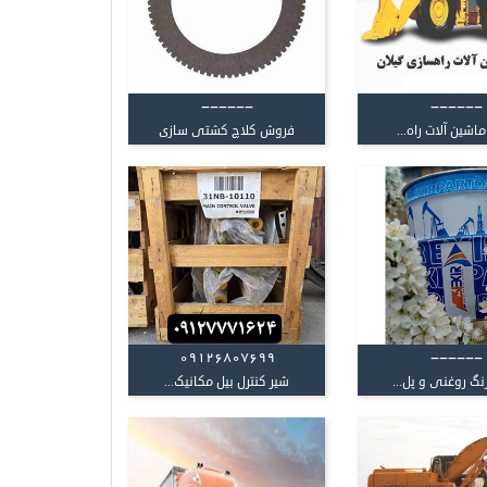
------
------
ماشین آلات راه...
فروش کلاچ کشتی‌ سازی
09126807699
------
نگ روغنی و پل...
شیر کنترل بیل مکانیک...