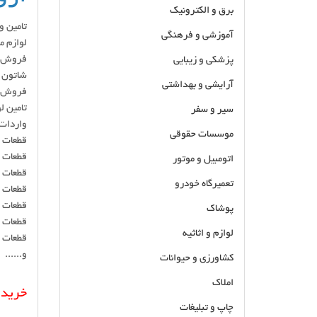
برق و الکترونیک
تامین و
آموزشی و فرهنگی
لوازم م
فروش گی
پزشکی و زیبایی
شاتون 
آرایشی و بهداشتی
فروش ل
تامین ل
سیر و سفر
واردات
موسسات حقوقی
قطعات 
قطعات 
اتومبیل و موتور
قطعات 
تعمیرگاه خودرو
قطعات 
قطعات 
پوشاک
قطعات ن
لوازم و اثاثیه
قطعات ک
و......
کشاورزی و حیوانات
املاک
خرید 
چاپ و تبلیغات