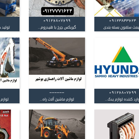
09126807699
۰۹۱۲۳۸۴۳۶۲۴
مت سلفون بسته بندی
گیربکس چرخ با هیدروم...
تولید د
------
09126807699
ارد کننده لوازم یدک...
لوازم ماشین آلات راه...
لوازم 