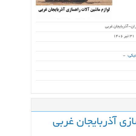
ان-آذربایجان غربی
31 تیر 1406
یکی:
-
ازی آذربایجان غربی