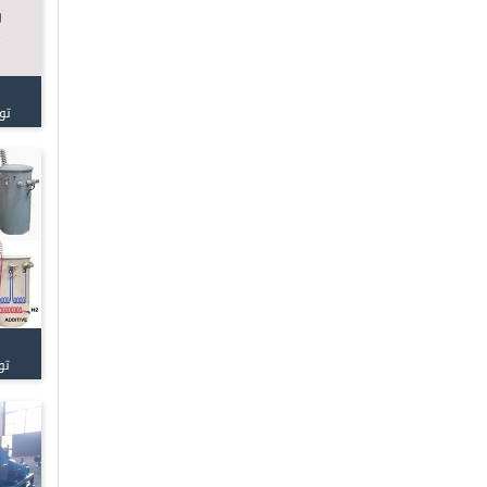
تو
تو