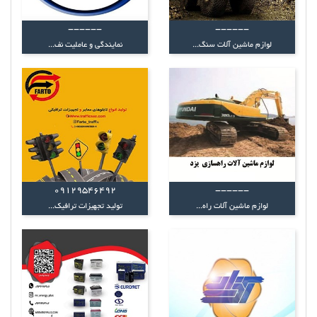
------
------
لوازم ماشین آلات سنگ...
نمایندگی و عاملیت نف...
09129546492
------
لوازم ماشین آلات راه...
تولید تجهیزات ترافیک...