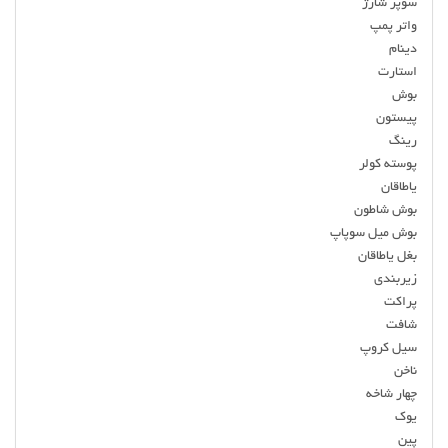
سوپر شارژ
واتر پمپ
دینام
استارت
بوش
پیستون
رینگ
پوسته کولر
یاطاقان
بوش شاطون
بوش میل سوپاپ
بغل یاطاقان
زیربندی
پراکت
شافت
سیل کروپ
ناخن
چهار شاخه
یوک
پین