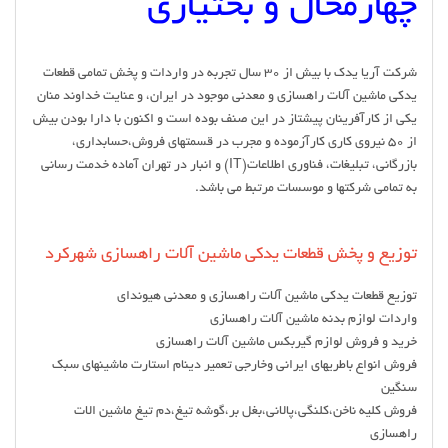
چهارمحال و بختیاری
شرکت آریا یدک با بیش از 30 سال تجربه در واردات و پخش تمامی قطعات
یدکی ماشین آلات راهسازی و معدنی موجود در ایران، و عنایت خداوند منان
یکی از کارآفرینان پیشتاز در این صنف بوده است و اکنون با دارا بودن بیش
از 50 نیروی کاری کارآزموده و مجرب در قسمتهای فروش،حسابداری،
بازرگانی، تبلیغات، فناوری اطلاعات(IT) و انبار در تهران آماده خدمت رسانی
به تمامی شرکتها و موسسات مرتبط می باشد.
توزیع و پخش قطعات یدکی ماشین آلات راهسازی شهرکرد
توزیع قطعات یدکی ماشین آلات راهسازی و معدنی هیوندای
واردات لوازم بدنه ماشین آلات راهسازی
خرید و فروش لوازم گیربکس ماشین آلات راهسازی
فروش انواع باطریهای ایرانی وخارجی تعمیر دینام استارت ماشینهای سبک
سنگین
فروش کلیه ناخن،کلنگی،پالانی،بغل بر،گوشه تیغ،دم تیغ ماشین الات
راهسازی