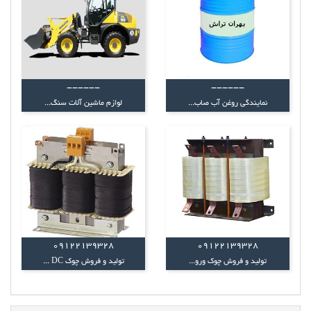
------
------
نمایندگی روغن آب صاب...
لوازم ماشین آلات سنگ...
09122139328
09122139328
تولید و فروش چوک ورو...
تولید و فروش چوک DC ...