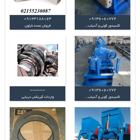
09123188063
09136060772
اکسیدور گونی و آسیاب...
فروش عمده نایلون
------
09136060772
اکسیدور گونی و آسیاب...
واردات گیربکس دریایی