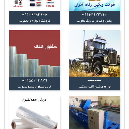
09136483606
09162174763
پخش و صادرات رنگ های...
فروشگاه لوازم و تجهی...
02155213879
------
لوازم ماشین آلات سنگ...
خرید سلفون بسته بندی...