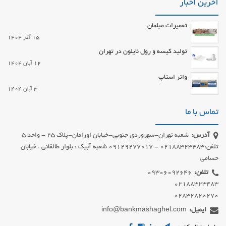
آخرین اخبار
تعمیرات مبلمان
15 آذر 1404
تولید کیسه و رول نایلون در تهران
12 آبان 1404
واتر استاپ
3 آبان 1404
تماس با ما
آدرس:
شعبه تهران-سهروردی جنوبی-خیابان اورامان-پلاک 25 - واحد 5
تلفن:02188323483 - 09129277017 شعبه آبیک : بلوار طالقانی . خیابان
حسامی
تلفن:
02832820270
ایمیل:
info@bankmashaghel.com