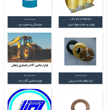
------
09122139328
تولید و ساخت چوک خرو...
نمایندگی و عاملیت به...
------
------
لنت بافته شده دریایی
لوازم ماشین آلات راه...