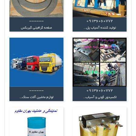
------
09136060772
تولید کننده آسیاب پل...
صفحه گرافیتی گیربکس
------
09136060772
اکسیدور گونی و آسیاب...
لوازم ماشین آلات سنگ...