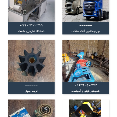
09902370399
------
لوازم ماشین آلات سنگ...
دستگاه کش زن ماسک
------
09136060772
اکسیدور گونی و آسیاب...
خرید ایمپلر