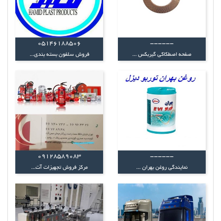
05146188506
------
صفحه اصطکاکی گیربکس ...
فروش سلفون بسته بندی...
09128589083
------
نمایندگی روغن بهران ...
مرکز فروش تجهیزات آت...