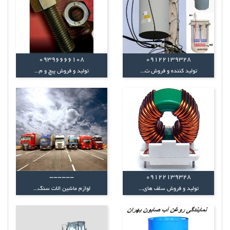
09396666108
09122139328
تولید کننده و فروش ت...
تولید و فروش پیچ و م...
------
09122139328
تولید و فروش سلف های...
لوازم ماشین الات سنگ...