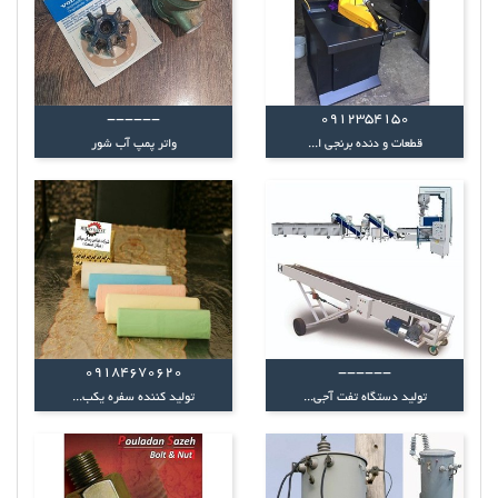
------
0912354150
قطعات و دنده برنجی ا...
واتر پمپ آب شور
09184670620
------
تولید دستگاه تفت آجی...
تولید کننده سفره یکب...