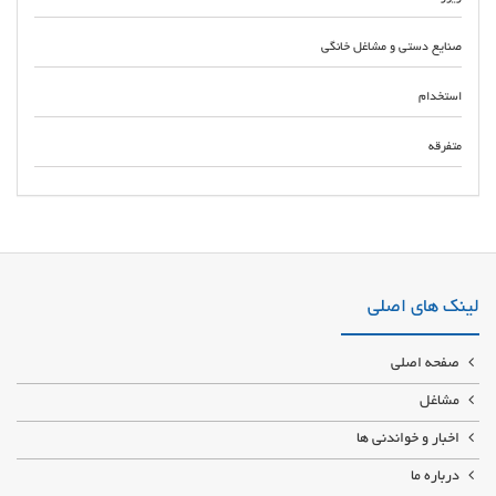
صنایع دستی و مشاغل خانگی
استخدام
متفرقه
توزیع لوازم ماشین آلات سنگین ارزان در کرمانشاه جوانرود اسلام آباد غرب کنگاور
سر پل ذهاب سنقر هرسین صحنه پاوه گیلانغرب روانسر کرند قصر شیرین بیستون
لینک های اصلی
صفحه اصلی
مشاغل
اخبار و خواندنی ها
درباره ما