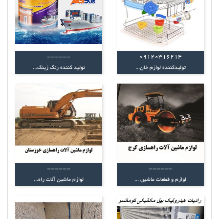
------
09120316214
توليدکننده لوازم خان...
تولید کننده رنگ زینک...
------
------
لوازم و قطعات ماشین ...
لوازم ماشین آلات راه...