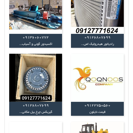
09136060772
09126807699
رادیاتور هیدرولیک اص...
اکسیدور گونی و آسیاب...
09126807699
09122750560
قیمت نایلون
گیربکس چرخ بیل مکانی...