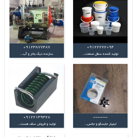
09123877487
09122272094
تولید کننده سطل صنعت...
سازنده دیگ بخار و آب...
09122139328
------
ایمپلر جابسکو و جانس...
تولید و فروش سلف هست...