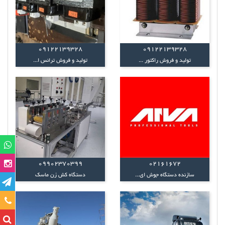
09122139328
09122139328
تولید و فروش راکتور ...
تولید و فروش ترانس ا...
09902370399
02161672
سازنده دستگاه جوش ای...
دستگاه کش زن ماسک
تماس