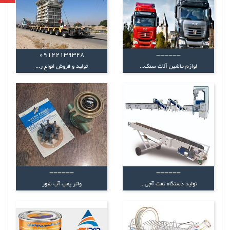
09122139328
------
لوازم ماشین آلات سنگ...
تولید و فروش انواع ر...
------
------
تولید دستگاه تفت آجی...
واتر پمپ آب شور