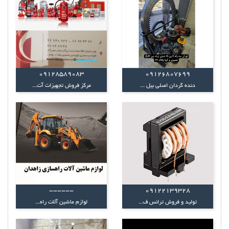
09128589083
09126807699
دنده گردان اصلی بیل ...
مرکز فروش تجهیزات آت...
------
09122139328
تولید و فروش ترانس ف...
لوازم ماشین آلات راه...