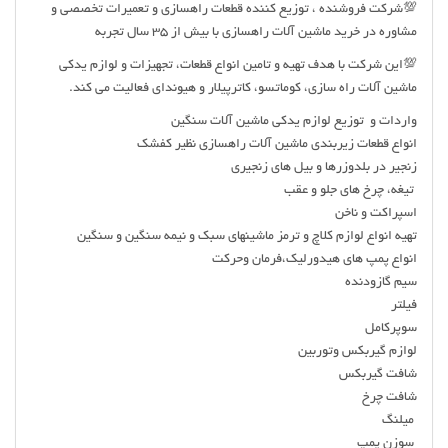
💯شرکت فروشنده ، توزیع کننده قطعات راهسازی و تعمیرات تخصصی و
مشاوره در خرید ماشین آلات راهسازی با بیش از ٣٥ سال تجربه
💯این شرکت با هدف تهیه و تامین انواع قطعات، تجهیزات و لوازم یدکی
ماشین آلات راه سازی، کوماتسو، کاترپیلار و هیوندای فعالیت می کند.
واردات و توزیع لوازم یدکی ماشین آلات سنگین
انواع قطعات زیربندی ماشین آلات راهسازی نظیر کفشک
زنجیر در بلدوزرها و بیل های زنجیری
تیغه، چرخ های جلو و عقب
اسپراکت و ناخن
تهیه انواع لوازم کلاچ و ترمز ماشینهای سبک و نیمه سنگین و سنگین
انواع پمپ های هیدورلیک،فرمان وحرکت
سیم گازودنده
فیلتر
سوپرکامل
لوازم گیربکس وتوربین
شافت گيربكس
شافت چرخ
ميلنگ
سوزن پمپ