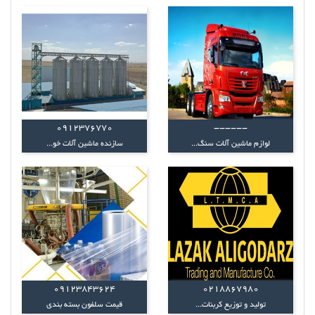
0912376770
------
لوازم ماشین آلات سنگ...
سازنده ماشین آلات خو...
۰۹۱۲۳۸۴۳۶۲۴
0218867980
تولید و توزیع کربنات...
قیمت سلفون بسته بندی