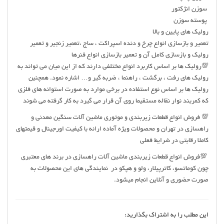
سوزن انژكتور
پوسته سوزن
رولیک های پایین و بالا
تعمیر و بازسازی انواع چرخ و دنده اسپراکت ، ساج ،تعمیر زنجیر و تعمیر
رولیک و بازسازی کامل آن و تعمیر بازسازی انواع فنرها
💯رولیک ها بر اساس کاربرد انواع مختلفی دارند که از این میان می تواند به
رولیک های رفت ، برگشت ، راهنما ، ضربه گیر و… اشاره نمود. همچنین
رولیک ها بر اساس نوع استفاده در برخی موارد به صورت استوانه های فلزی
که کمربند نوار نقاله مستقیما روی آن قرار می گیرد به کار گرفته می شوند
💯 فروش انواع قطعات زيربندي و موتوري ماشين آلات سنگين معدني و
راهسازي در تهران و محصولات ويژه آماده ارائه با كيفيت اورجينال و قيمتهاي
كاملا رقابتي در شرايط فعلي
💯فروش انواع قطعات زیربندی ماشین آلات راهسازی در برند های معتبری
چون کوماتسو، کاترپیلار، ولو و هپکو در نمایندگی های این محصولات به
صورت حضوری و آنلاین انجام میشود.
این مطلب را به اشتراک بگذارید: