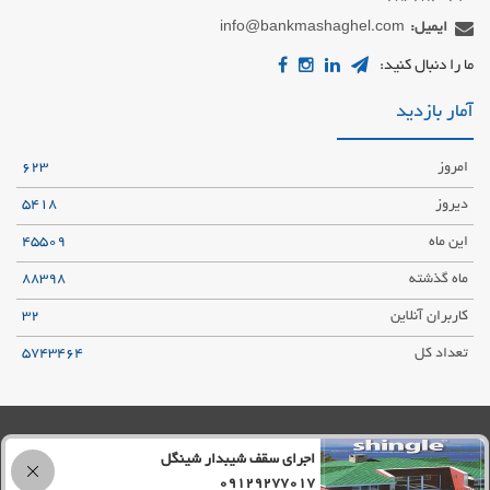
ایمیل:
info@bankmashaghel.com
ما را دنبال کنید:
آمار بازدید
امروز
623
دیروز
5418
این ماه
45509
ماه گذشته
88398
کاربران آنلاین
32
تعداد کل
5743464
حریم شخصی کاربران
قوانین و مقررات
نقشه سایت
خبرخوان
اجرای سقف شیبدار شینگل
© تمام حقوق برای
bankmashaghel.com
محفوظ است
09129277017