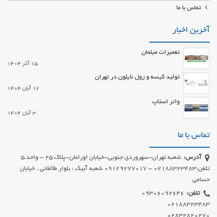
تماس با ما
آخرین اخبار
تعمیرات مبلمان
15 آذر 1404
تولید کیسه و رول نایلون در تهران
12 آبان 1404
واتر استاپ
3 آبان 1404
تماس با ما
آدرس:
شعبه تهران-سهروردی جنوبی-خیابان اورامان-پلاک 25 - واحد 5
تلفن:02188323483 - 09129277017 شعبه آبیک : بلوار طالقانی . خیابان
حسامی
تلفن:
02832820270