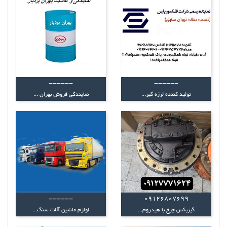
------
------
تولید کننده لرزه گیر...
نمایندگی فروش بهران ...
------
09126807699
گیربکس چرخ با هیدروم...
لوازم ماشین آلات سنگ...