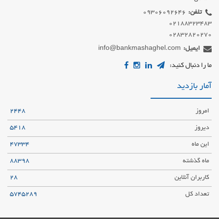
تلفن:
02832820270
ایمیل:
info@bankmashaghel.com
ما را دنبال کنید:
آمار بازدید
امروز
2448
دیروز
5418
این ماه
47334
ماه گذشته
88398
کاربران آنلاین
28
تعداد کل
5745289