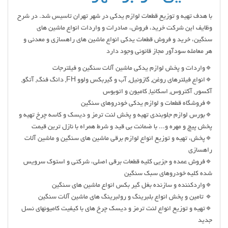
با هدف تهیه و توزیع قطعات لوازم یدکی در شهر تهران تاسیس شد. در شرح
وظایف این شرکت خرید، فروش، صادرات و واردات انواع ماشین های
سنگین، خرید و فروش قطعات یدکی انواع ماشین های راهسازی و معدنی و
هر معامله سودآور مجاز قانونی وجود دارد
🔹واردات و پخش لوازم یدکی ماشین آلات سنگین و فیلترجات
🔹انواع فیلترهای روغن, گازوئیل, آب و گیربکس ولوو FH, دانگ فنگ, آتگو,
آکسور, آکتروس, اسکانیا, کامیون و اتوبوس
🔹فروشگاه قطعات و لوازم یدکی خودروهای سنگین
🔹بورس لوازم جلوبندی تهیه و پخش لنت ترمز و دیسک و کاسه چرخ تهیه و
پخش پیچ و مهره و... با ضمانت بی قید و شرط همراه با نازل ترین قیمت
🔹پخش، تهیه و توزیع انواع لوازم برقی ماشین های سنگین و ماشین آلات
راهسازی
🔹فروش عمده و جزیی کلیه قطعات برقی اصلی، شرکتی و استوک سرویس
شده کلیه خودروهای سبک سنگین
🔹واردكننده و سازنده بغل گير بكس انواع ماشين هاي سنگين
🔹 تامین و پخش انواع بلبرینگ و رولبرینگ های ماشین آلات سنگين
🔹تهیه و توزیع انواع لنت ترمز و دیسک چرخ های با کیفیت کامیونهای نسل
جدید