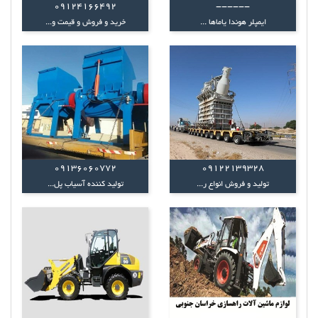
09124166492
------
ایمپلر هوندا یاماها ...
خرید و فروش و قیمت و...
09136060772
09122139328
تولید و فروش انواع ر...
تولید کننده آسیاب پل...