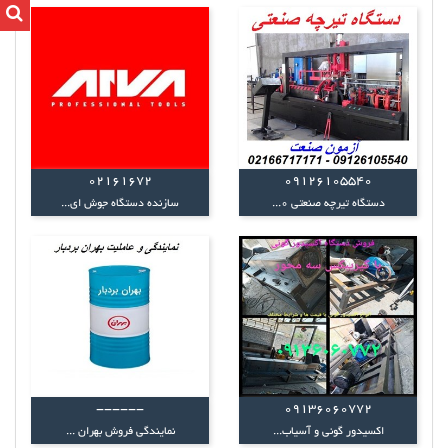
02161672
09126105540
دستگاه تیرچه صنعتی 0...
سازنده دستگاه جوش ای...
------
09136060772
اکسیدور گونی و آسیاب...
نمایندگی فروش بهران ...