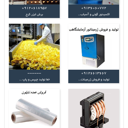
09120618957
09136060772
اکسیدور گونی و آسیاب...
برش لیزر کرج
------
09126613667
تولید و فروش ژرمینات...
خط تولید چیپس و پاپ ...