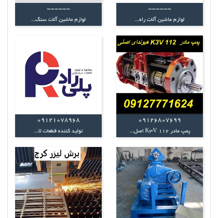
------
------
لوازم ماشین آلات راه...
لوازم ماشین آلات سنگ...
09121078968
09126807699
پمپ مادر K3V 112 اصل...
تولید کننده قطعات لا...