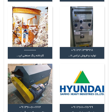
------
09122139328
تولید و فروش ترانس u...
کارخانه رنگ صنعتی اپ...
09136060772
09126807699