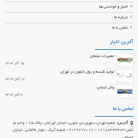
اخبار و خواندنی ها
درباره ما
تماس با ما
آخرین اخبار
تعمیرات مبلمان
15 آذر 1404
تولید کیسه و رول نایلون در تهران
12 آبان 1404
واتر استاپ
3 آبان 1404
تماس با ما
آدرس:
شعبه تهران-سهروردی جنوبی-خیابان اورامان-پلاک 25 - واحد 5
تلفن:02188323483 - 09129277017 شعبه آبیک : بلوار طالقانی . خیابان
حسامی