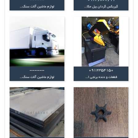
------
09126807699
گیربکس گردان بیل مکا...
لوازم ماشین آلات سنگ...
------
0912354150
قطعات و دنده برنجی ا...
لوازم ماشین آلات سنگ...