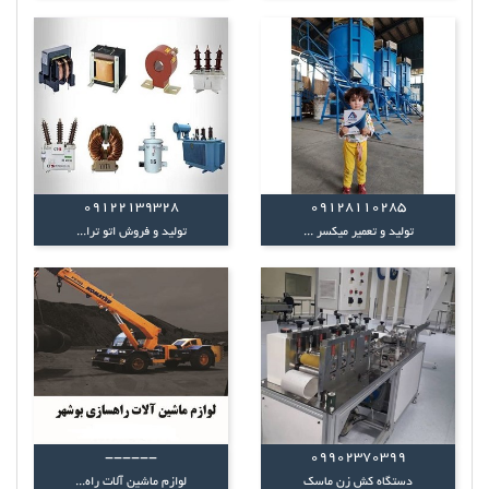
09122139328
09128110285
تولید و تعمیر میکسر ...
تولید و فروش اتو ترا...
------
09902370399
دستگاه کش زن ماسک
لوازم ماشین آلات راه...