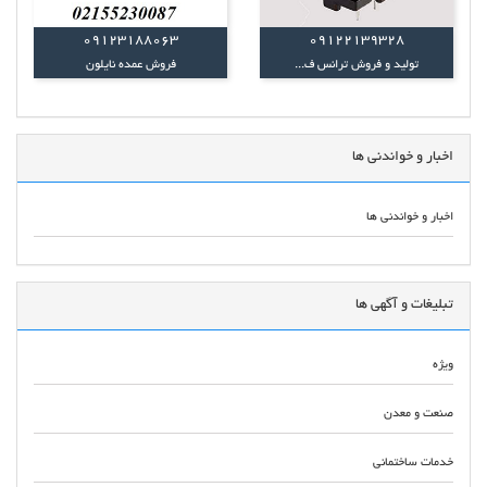
09123188063
09122139328
تولید و فروش ترانس ف...
فروش عمده نایلون
اخبار و خواندنی ها
اخبار و خواندنی ها
تبلیغات و آگهی ها
ویژه
صنعت و معدن
خدمات ساختمانی