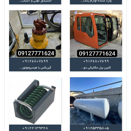
وارد کننده لوازم یدک...
اکسیدور گونی و آسیاب...
09126807699
09126807699
کابین بیل مکانیکی دو...
گیربکس با هیدروموتور...
09122139328
09125335805