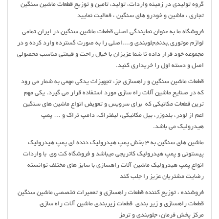
گروه تولیدی در زمینه واردات، تولید، تامین و توزیع قطعات ماشین سنگین
تجاری ، ماشین و خودرو های سنگین ، فعالیت نمایید
فروشگاه ما به عنوان نمایندگی اصلی قطعات ماشین سنگین در ایران تمامی
لوازم موتوری ,بدنه,جلوبندی و....اصلی را به صورت گسترده وارد کرده و در
مجموعه خود قرار داده تا شما عزیزان با خیال راحت و قیمتی مناسب محصولی
اصل و دسته اول را خریداری کنید.
قطعات ماشین سنگین و راهسازی جزء تجهیزات یدکی مهمی به شمار می رود
که در صنایع ماشین آلات راه سازی مورد استفاده قرار می گیرد. یکی مهم
ترین قطعات مکانیکی که برای سرویس و تعویض انواع ماشین های سنگین
اعم از لودر، بلدوزر، بیل مکانیکی، لیفتراک، دامپ تراک و … پمپ
هیدرولیک می باشد.
ماشین های سنگین به 3 بخش پمپ هیدرولیک دنده ای پمپ هیدرولیک
پیستونی و پمپ هیدرولیک کاتریجی میباشد و فروشگاه کت وی با واردات
انواع پمپ هیدرولیک ماشین آلات راهسازی با سایز های مختلف توانسته
رضایت مشتریان عزیز را جلب کند
فروشنده ، توزیع کننده قطعات راهسازی و تعمیرات تخصصی ماشین سنگین
قطعات راهسازی و زیر بندی قطعات زیربندی ماشین آلات راه سازی
مرکز پخش فرمان،‌ جلوبندی و ترمز