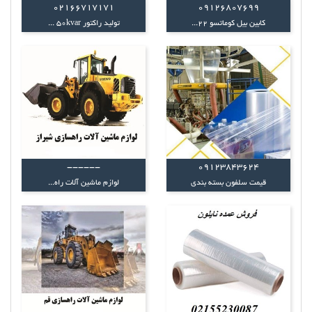
02166717171
09126807699
کابین بیل کوماتسو 22...
تولید راکتور 50kvar ...
------
۰۹۱۲۳۸۴۳۶۲۴
قیمت سلفون بسته بندی
لوازم ماشین آلات راه...