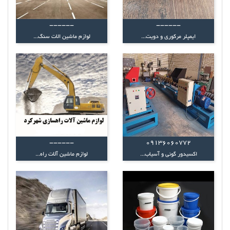
------
------
ایمپلر مرکوری و دویت...
لوازم ماشین الات سنگ...
------
09136060772
اکسیدور گونی و آسیاب...
لوازم ماشین آلات راه...