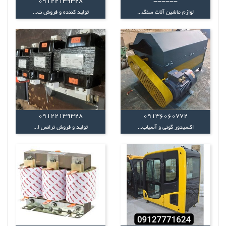
09122139328
------
لوازم ماشین آلات سنگ...
تولید کننده و فروش ت...
09122139328
09136060772
اکسیدور گونی و آسیاب...
تولید و فروش ترانس ا...