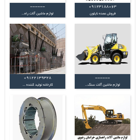
------
09123188063
فروش عمده نایلون
لوازم ماشین آلات راه...
09122139328
------
لوازم ماشین آلات سنگ...
کارخانه تولید کننده ...