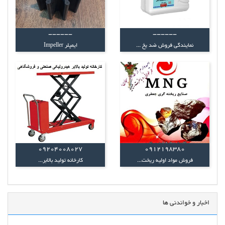
------
------
نمایندگی فروش ضد یخ ...
ایمپلر Impeller
09204008027
0912198380
فروش مواد اولیه ریخت...
کارخانه تولید بالابر...
اخبار و خواندنی ها