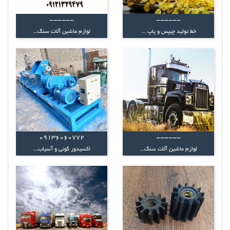
------
------
خط تولید چیپس و پاپ ...
لوازم ماشین آلات سنگ...
09136060772
------
لوازم ماشین آلات سنگ...
اکسیدور گونی و آسیاب...