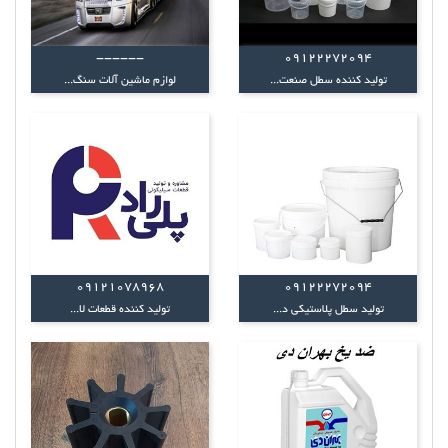
------
09122272094
تولید کننده سطل صنعت...
لوازم ماشین آلات سنگ...
09121078968
09122272094
تولید سطل پلاستیکی د...
تولید کننده قطعات لا...