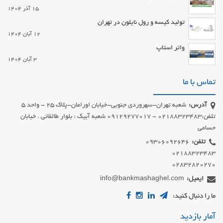
15 آذر 1404
تولید کیسه و رول نایلون در تهران
12 آبان 1404
واتر استاپ
3 آبان 1404
تماس با ما
آدرس:
شعبه تهران-سهروردی جنوبی-خیابان اورامان-پلاک 25 - واحد 5
تلفن:02188323483 - 09129277017 شعبه آبیک : بلوار طالقانی . خیابان
حسامی
تلفن:
02832820270
ایمیل:
info@bankmashaghel.com
ما را دنبال کنید:
آمار بازدید