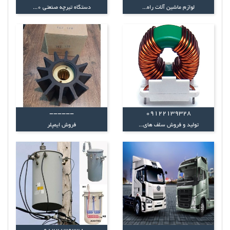
لوازم ماشین آلات راه...
دستگاه تیرچه صنعتی 0...
------
09122139328
تولید و فروش سلف های...
فروش ایمپلر