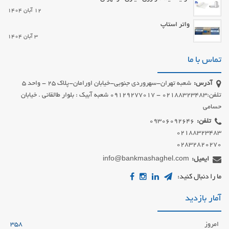
12 آبان 1404
واتر استاپ
3 آبان 1404
تماس با ما
آدرس:
شعبه تهران-سهروردی جنوبی-خیابان اورامان-پلاک 25 - واحد 5
تلفن:02188323483 - 09129277017 شعبه آبیک : بلوار طالقانی . خیابان
حسامی
تلفن:
02832820270
ایمیل:
info@bankmashaghel.com
ما را دنبال کنید:
آمار بازدید
امروز
358