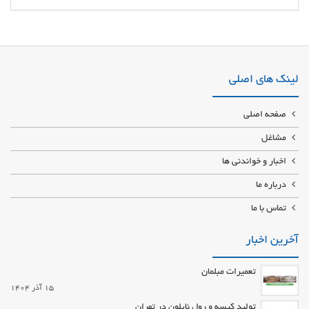
عرضه کننده لوازم و قطعات یدکی هیوندا در زنجان فروش انواع چراغ ها (چراغ جلو،
چراغ عقب، چراغ مه شکن، دیلایت و پروژکتور)خودروهای هیوندا فروشگاه لوازم و
قطعات یدکی هیوندا با قیمت مناسب در استان زنجان
لینک های اصلی
صفحه اصلی
مشاغل
اخبار و خواندنی ها
درباره ما
تماس با ما
آخرین اخبار
تعمیرات مبلمان
15 آذر 1404
تولید کیسه و رول نایلون در تهران