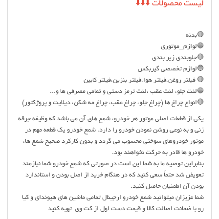
لیست محصولات ⬇️⬇️⬇️
🔴بدنه
🔵لوازم_موتوری
🔴جلوبندی زیر بندی
🔵لوازم تخصصی گیربکس
🔴 فیلتر روغن،فیلتر هوا،فیلتر بنزین،فیلتر کابین
🔵لنت جلو، لنت عقب ،لنت ترمز دستی و تمامی مصرفی ها و...
🔴انواع چراغ ها (چراغ جلو، چراغ عقب، چراغ مه شکن، دیلایت و پروژکتور)
یکی از قطعات اصلی موتور هر خودرو، شمع های آن می باشد که وظیفه جرقه
زنی و به نوعی روشن نمودن خودرو را دارد. شمع خودرو یک قطعه مهم در
موتور خودروهای سوختی محسوب می گردد و بدون کارکرد صحیح شمع ها،
خودرو ها قادر به حرکت نخواهند بود.
بنابراین توصیه ما به شما این است در صورتی که شمع خودرو شما نیازمند
تعویض شد حتماً سعی کنید که در هنگام خرید از اصل بودن و استاندارد
بودن آن اطمنیان حاصل کنید.
شما عزیزان میتوانید شمع خودرو ارجینال تمامی ماشین های هیوندای و کیا
رو با ضمانت اصالت کالا و قیمت دست اول از کت وی تهیه کنید