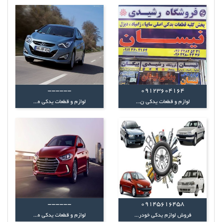
------
09123604164
لوازم و قطعات یدکی ن...
لوازم و قطعات یدکی ه...
------
09145616458
فروش لوازم یدکی خودر...
لوازم و قطعات یدکی ه...