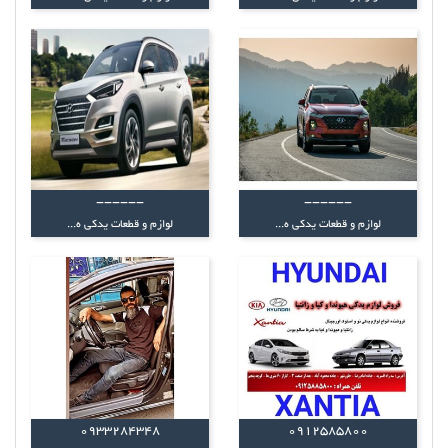
------
------
لوازم و قطعات یدکی ه...
لوازم و قطعات یدکی ه...
0933284348
0912585800