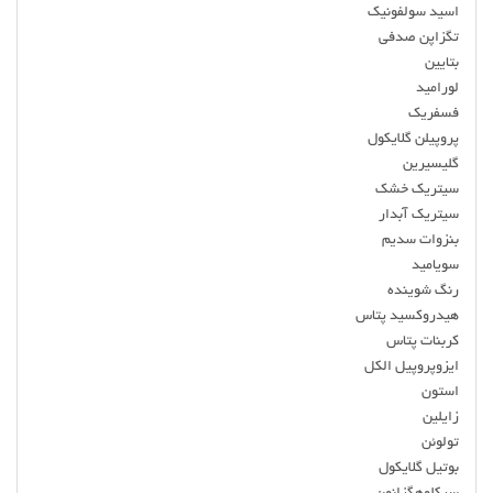
اسید سولفونیک
تگزاپن صدفی
بتایین
لورامید
فسفریک
پروپیلن گلایکول
گلیسیرین
سیتریک خشک
سیتریک آبدار
بنزوات سدیم
سویامید
رنگ شوینده
هیدروکسید پتاس
کربنات پتاس
ایزوپروپیل الکل
استون
زایلین
تولوئن
بوتیل گلایکول