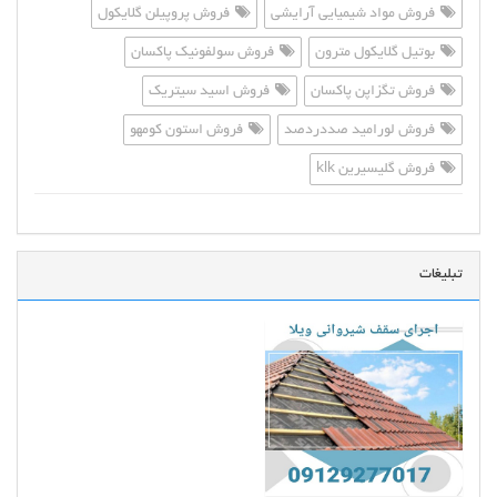
فروش مواد شیمیایی آرایشی
فروش پروپیلن گلایکول
بوتیل گلایکول مترون
فروش سولفونیک پاکسان
فروش تگزاپن پاکسان
فروش اسید سیتریک
فروش لورامید صددردصد
فروش استون کومهو
فروش گلیسیرین klk
تبلیغات