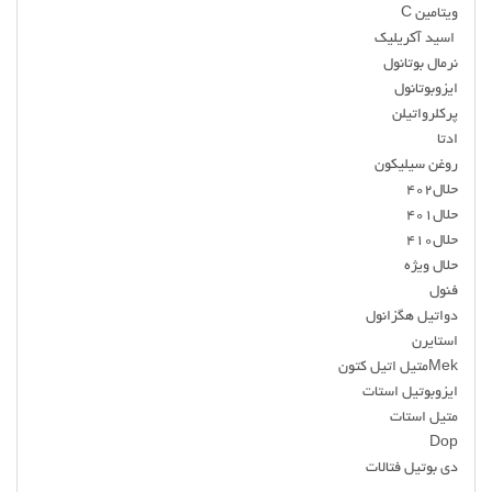
ویتامین C
اسید آکریلیک
نرمال بوتانول
ایزوبوتانول
پرکلرواتیلن
ادتا
روغن سیلیکون
حلال۴۰۲
حلال۴۰۱
حلال۴۱۰
حلال ویژه
فنول
دواتیل هگزانول
استایرن
Mekمتیل اتیل کتون
ایزوبوتیل استات
متیل استات
Dop
دی بوتیل فتالات