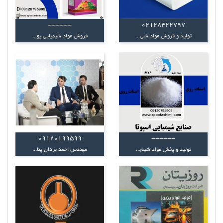
------
02128422797
تولید و فروش مواد شی...
فروش مواد شیمیایی پو...
09120199599
------
تولید و پخش مواد شیم...
مهندس احمد یزدان پنا...