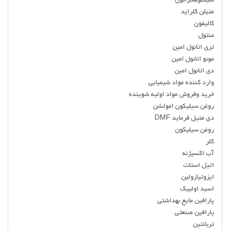
سیکلوهگزانون
متیلن کلراید
کالیفون
منتول
تری اتانول امین
مونو اتانول امین
دی اتانول امین
وارد کننده مواد شیمیایی
خرید وفروش مواد اولیه شوینده
روغن سیلیکون امولشن
دی متیل فرماید DMF
روغن سیلیکون
کلر
آب اکسیژنه
اتیل استات
ایزوتیازولین
اسید اولییک
پارافین مایع بهداشتی
پارافین صنعتی
تربانتین