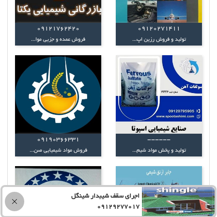
09121762420
09120271411
تولید و فروش رزین اپ...
فروش عمده و جزیی موا...
09190366331
------
تولید و پخش مواد شیم...
فروش مواد شیمیایی صن...
اجرای سقف شیبدار شینگل
09129277017