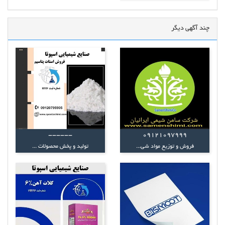
چند آگهی دیگر
------
09121097999
فروش و توزیع مواد شی...
تولید و پخش محصولات ...