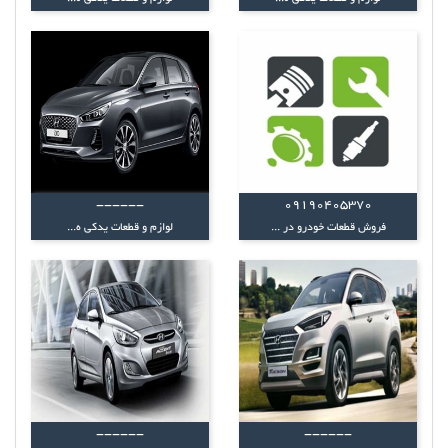
------
09190405370
فروش قطعات خودرو در ...
لوازم و قطعات یدکی ه...
------
------