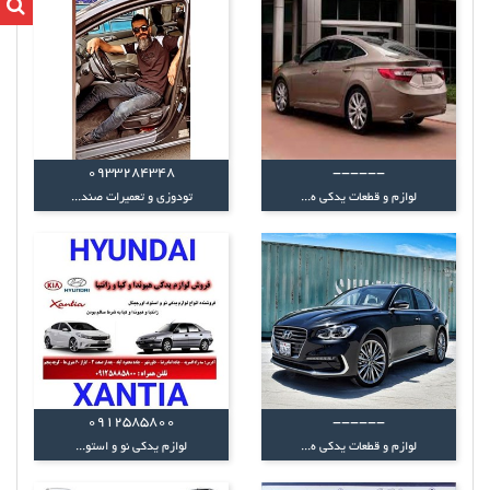
0933284348
------
لوازم و قطعات یدکی ه...
تودوزی و تعمیرات صند...
0912585800
------
لوازم و قطعات یدکی ه...
لوازم یدکی نو و استو...