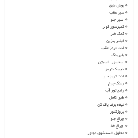
🔹بوش طبق
🔹سپر عقب
🔹 سپر جلو
🔹کمپرسور کولر
🔹کمک فنر
🔹فیلتر بنزین
🔹لنت ترمز عقب
🔹بلبرینگ
🔹 سنسور اکسیژن
🔹دیسک ترمز
🔹لنت ترمز جلو
🔹رینگ چرخ
🔹رادیاتور آب
🔹طبق کامل
🔹تیغه برف پاک کن
🔹پروژکتور
🔹چراغ جلو
🔹 چراغ خط
🔹محلول شستشوی موتور