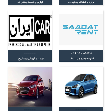
لوازم و قطعات یدکی ه...
لوازم و قطعات یدکی ه...
------
09128005848
اجاره خودرو و رنت ما...
تولید و فروش پولیش خ...
------
------