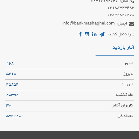
تلفن:
02832820270
ایمیل:
info@bankmashaghel.com
ما را دنبال کنید:
آمار بازدید
امروز
968
دیروز
5418
این ماه
45854
ماه گذشته
88398
کاربران آنلاین
33
تعداد کل
5743809