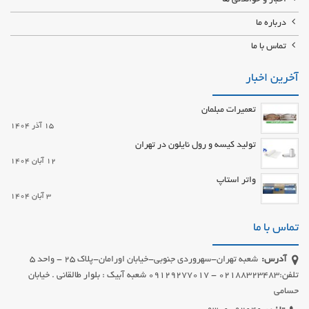
درباره ما
تماس با ما
آخرین اخبار
تعمیرات مبلمان
15 آذر 1404
تولید کیسه و رول نایلون در تهران
12 آبان 1404
واتر استاپ
3 آبان 1404
تماس با ما
آدرس:
شعبه تهران-سهروردی جنوبی-خیابان اورامان-پلاک 25 - واحد 5
تلفن:02188323483 - 09129277017 شعبه آبیک : بلوار طالقانی . خیابان
حسامی