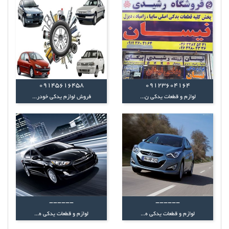
09145616458
09123604164
لوازم و قطعات یدکی ن...
فروش لوازم یدکی خودر...
------
------
لوازم و قطعات یدکی ه...
لوازم و قطعات یدکی ه...