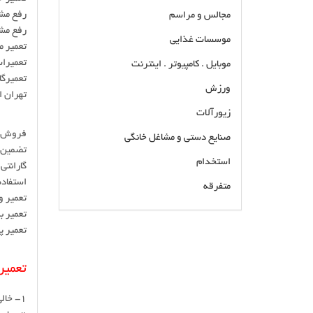
رفع مشک
مجالس و مراسم
رفع مش
موسسات غذایی
تعمیر م
تعمیرات بلوک ABS، تعویض روغن ترمز، چ
موبایل . کامپیوتر . اینترنت
ورزش
تهران 
زیورآلات
فروش ل
صنایع دستی و مشاغل خانگی
تضمین ا
استخدام
گارانتی
استفاده
متفرقه
تعمیر و
تعمیر بلوک abs , تعمیرگاه ترمز abs , تعمیر بلوک abs جنسیس ,
تعمیر و فروش لوازم و قطعات یونیت و بلوک و پمپ
تعمیر پمپ abs جنسیس بابت پایین امدن ترمز , تعمیر کلیه یون
و بوستر ترمز ای بی اس ABS در سنندج سقز
مریوان بانه قروه بیجار کامیاران دهگلان دیواندره
تعمیر ترمز S
بهترین تعمیرکار و مکانیک ترمز خودرو ایرانی و
خارجی
1- خالی کردن ترمز ABS