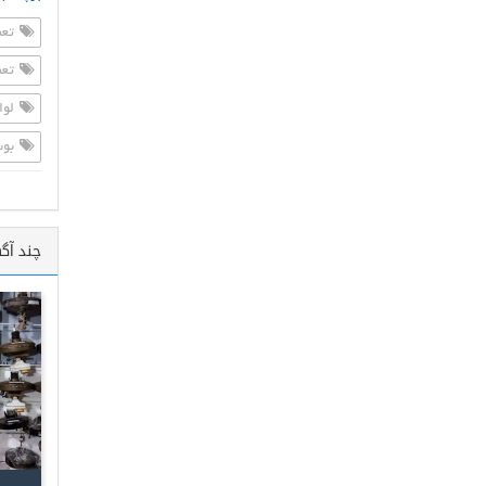
تعم
تعم
لوا
بوس
چند آگ