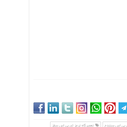
ی بی اس سنندج
تعمیرگاه ترمز ای بی اس سقز