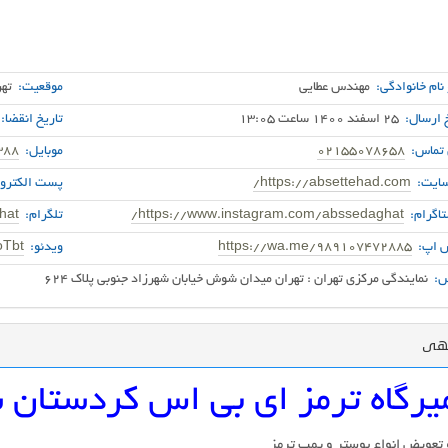
 نام خانوادگی:
مهندس عطایی
موقعیت:
ته
 ارسال:
25 اسفند 1400 ساعت 13:05
تاریخ انقضا:
 تماس:
02155078658
موبایل:
388
ایت:
https://absettehad.com/
پست الکترون
اگرام:
https://www.instagram.com/abssedaghat/
تلگرام:
hat
 اپ:
https://wa.me/989107472885
ویدئو:
Tbt/
:
نمایندگی مرکزی تهران : تهران میدان شوش خیابان شهرزاد جنوبی پلاک 624
گهی
یرگاه ترمز ای بی اس کردستان 
 تعویض انواع بوستر و پمپ ترمز