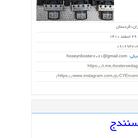
ران-کردستان
29 اسفند 1410
09129470
یکی:
hoseynboster2021@gmail.com
https://t.me/bostersedag
https://www.instagram.com/p/CYErco3o
سنندج