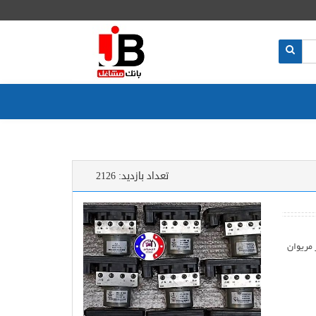
تعداد بازدید:
2126
ی بی اس ABS در سنندج سقز مریوان