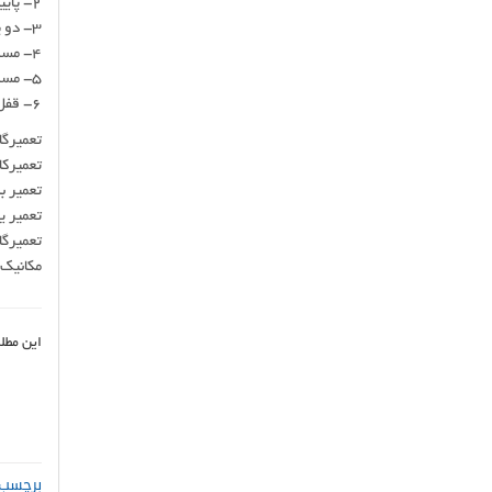
2- پایین رفتن پدال ترمز ای بی اس
3- دو پا شدن ترمز ABS ( ای بی اس )
4- مسدود شدن روغن ترمز چرخ در خودروی دارای پمپ ABS
5- مسدود شدن لوله خروجی روغن ترمز از پمپ ABS
6- قفل شدن چرخ یا چرخ ها بر اثر خرابی بلوک ای بی اس
تعمیرگا
تعمیرکار
تعمیر بل
تعمیر یو
تعمیرگا
مکانیک 
این مطل
برچسب 