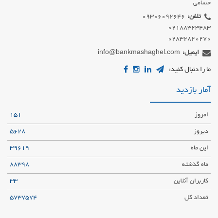
حسامی
تلفن:
02832820270
ایمیل:
info@bankmashaghel.com
ما را دنبال کنید:
آمار بازدید
امروز
151
دیروز
5628
این ماه
39619
ماه گذشته
88398
کاربران آنلاین
33
تعداد کل
5737574