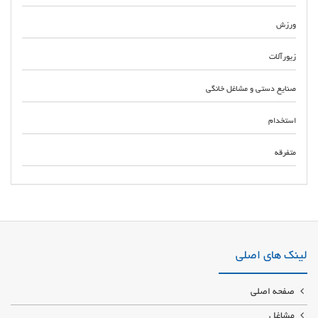
ورزش
زیورآلات
صنایع دستی و مشاغل خانگی
استخدام
متفرقه
تعمیرکار و مکانیک ترمز ای بی اس ABS در اهواز آبادان ماهشهر دزفول خرمشهر
اندیمشک ایذه بهبهان مسجد سلیمان رامهرمز فروش لوازم یونیت و بلوک و پمپ و
بوستر ترمز ماشین در خوزستان
لینک های اصلی
صفحه اصلی
مشاغل