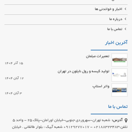
اخبار و خواندنی ها
درباره ما
تماس با ما
آخرین اخبار
تعمیرات مبلمان
15 آذر 1404
تولید کیسه و رول نایلون در تهران
12 آبان 1404
واتر استاپ
3 آبان 1404
تماس با ما
آدرس:
شعبه تهران-سهروردی جنوبی-خیابان اورامان-پلاک 25 - واحد 5
تلفن:02188323483 - 09129277017 شعبه آبیک : بلوار طالقانی . خیابان