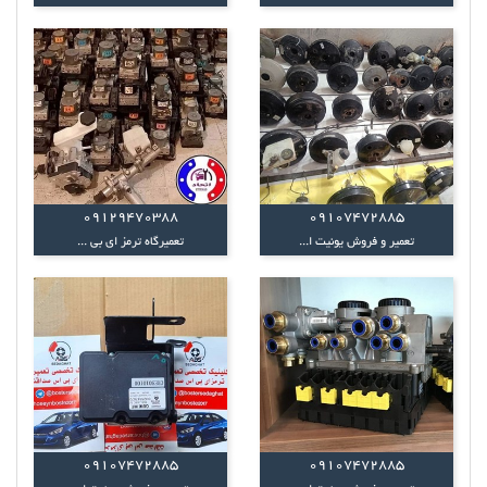
09129470388
09107472885
تعمیر و فروش یونیت ا...
تعمیرگاه ترمز ای بی ...
09107472885
09107472885