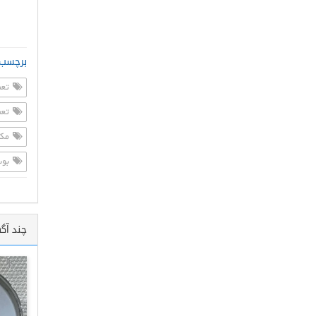
برچسب 
تعم
تعم
مکا
بوس
چند آگ