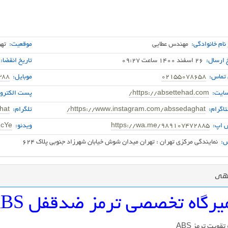
 نام خانوادگی:
مهندس عطایی
موقعیت:
ته
 ارسال:
26 اسفند 1400 ساعت 09:27
تاریخ انقضا:
 تماس:
02155078658
موبایل:
388
ایت:
https://absettehad.com/
پست الکترون
اگرام:
https://www.instagram.com/abssedaghat/
تلگرام:
hat
 اپ:
https://wa.me/989107472885
ویدئو:
cYe/
:
نمایندگی مرکزی تهران : تهران میدان شوش خیابان شهرزاد جنوبی پلاک 624
گهی
رگاه تخصصی ترمز ضدقفل ABS اتحاد در قم
تقویت ترمز ABS