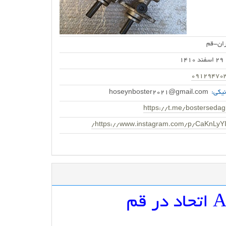
ران-قم
29 اسفند 1410
09129470
یکی:
hoseynboster2021@gmail.com
https://t.me/bostersedag
https://www.instagram.com/p/CaKnLyYI