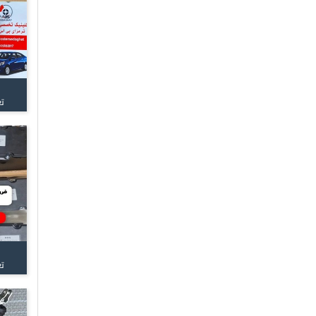
تع
تع