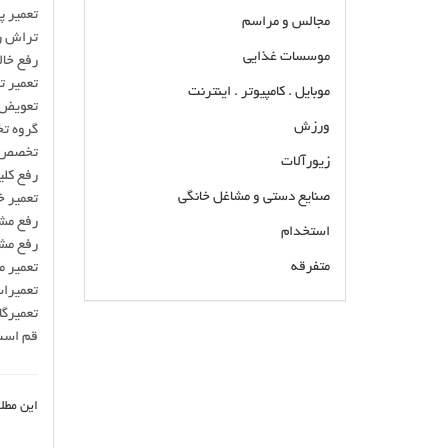
تعمیر پ
مجالس و مراسم
تراش رو
موسسات غذایی
رفع خالی ک
تعمیر 
موبایل . کامپیوتر . اینترنت
تعویض 
ورزش
گروه تخصصی ت
تخصص د
زیورآلات
رفع کلی
صنایع دستی و مشاغل خانگی
تعمیر خ
رفع مشک
استخدام
رفع مش
متفرقه
تعمیر م
تعمیرات بلوک ABS، تعویض روغن ترمز، چ
فروش و تعمیر لوازم و قطعات پمپ و یونیت و بلوک
قم است
و بوستر ترمز ای بی اس در قم قنوات جعفریه کهک
دستجرد سلفچگان و جاده قم بهترین مکانیک و
تعمیرکار ترمز ای بی اس ABS خودرو
این مطل