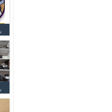
تع
تع