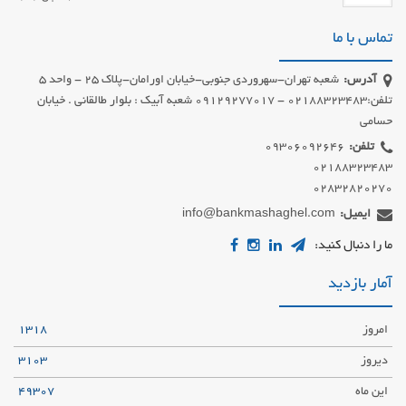
تماس با ما
آدرس:
شعبه تهران-سهروردی جنوبی-خیابان اورامان-پلاک 25 - واحد 5
تلفن:02188323483 - 09129277017 شعبه آبیک : بلوار طالقانی . خیابان
حسامی
تلفن:
02832820270
ایمیل:
info@bankmashaghel.com
ما را دنبال کنید:
آمار بازدید
امروز
1318
دیروز
3103
این ماه
49307