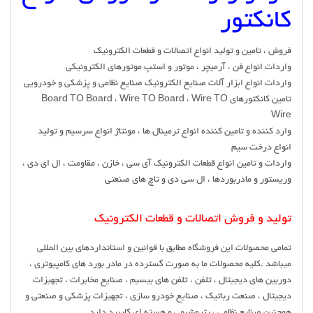
کانکتور
فروش ، تامین و تولید انواع اتصالات و قطعات الکترونیک
واردات انواع فن ، آرمیچر ، موتور و استپ موتورهای الکترونیکی
واردات انواع ابزار آلات صنایع الکترونیک صنایع نظامی و پزشکی و خودرویی
تامین کانکتورهای Board TO Board ، Wire TO Board ، Wire TO
Wire
وارد کننده و تامین کننده انواع ترمینال ها ، مونتاژ انواع سرسیم و تولید
انواع درخت سیم
واردات و تامین انواع قطعات الکترونیک آی سی ، خازن ، مقاومت ، ال ای دی ،
وریستور و مادربوردها ، ال سی دی و تاچ های صنعتی
تولید و فروش اتصالات و قطعات الکترونیک
تمامی محصولات این فروشگاه مطابق با قوانین و استانداردهای بین المللی
میباشد .کلیه محصولات ما به صورت گسترده در مادر بورد های کامپیوتری ،
دوربین های دیجیتال ، تلفن ، تلفن های بیسیم ، صنایع مخابرات ، تجهیزات
دیجیتال ، صنعت رباتیک ، صنایع خودرو سازی ، تجهیزات پزشکی و صنعتی و
همچنین صنایع نظامی ، پتروشیمی و هسته ای کاربرد دارد .