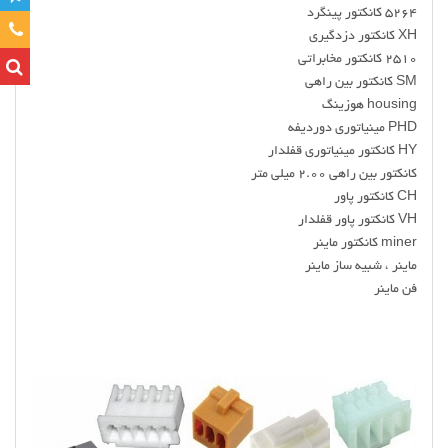
5264 کانکتور پینگرد
تماس
XH کانکتور دزدگیری
2510 کانکتور مخابراتی
SM کانکتور بین راهی
housing هوزینگ
PHD مینیاتوری دوردیفه
HY کانکتور مینیاتوری قفلدار
کانکتور بین راهی 2.00 میلی متر
CH کانکتور پاور
VH کانکتور پاور قفلدار
miner کانکتور ماینر
ماینر ، شبیه ساز ماینر
فن ماینر