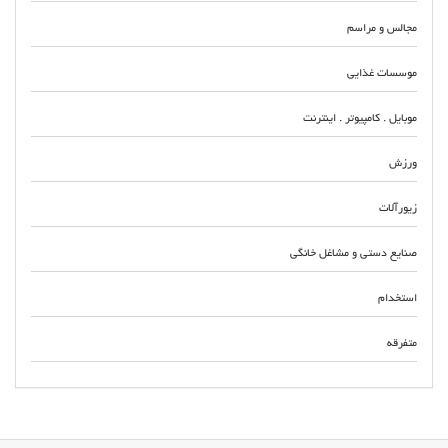
مجالس و مراسم
موسسات غذایی
موبایل . کامپیوتر . اینترنت
ورزش
زیورآلات
صنایع دستی و مشاغل خانگی
استخدام
متفرقه
مرکز خرید و فروش ، تامین و تولید انواع اتصالات و قطعات الکترونیک بورس تولید
و فروش ابزار و قطعات الکترونیک صنایع بازار فروش و پخش انواع کانکتور و