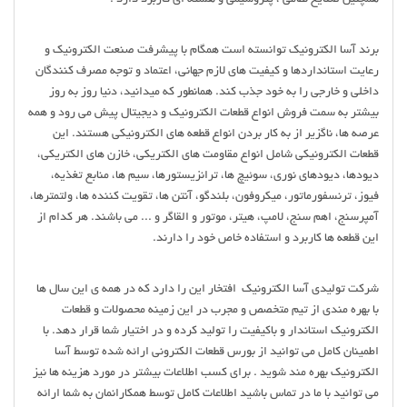
برند آسا الکترونیک توانسته است همگام با پیشرفت صنعت الکترونیک و
رعایت استانداردها و کیفیت های لازم جهانی، اعتماد و توجه مصرف کنندگان
داخلی و خارجی را به خود جذب کند. همانطور که میدانید، دنیا روز به روز
بیشتر به سمت فروش انواع قطعات الکترونیک و دیجیتال پیش می رود و همه
عرصه ها، ناگزیر از به کار بردن انواع قطعه های الکترونیکی هستند. این
قطعات الکترونیکی شامل انواع مقاومت های الکتریکی، خازن های الکتریکی،
دیودها، دیودهای نوری، سوئیچ ها، ترانزیستورها، سیم ها، منابع تغذیه،
فیوز، ترنسفورماتور، میکروفون، بلندگو، آنتن ها، تقویت کننده ها، ولتمترها،
آمپرسنج، اهم سنج، لامپ، هیتر، موتور و القاگر و ... می باشند. هر کدام از
این قطعه ها کاربرد و استفاده خاص خود را دارند.
شرکت تولیدی آسا الکترونیک افتخار این را دارد که در همه ی این سال ها
با بهره مندی از تیم متخصص و مجرب در این زمینه محصولات و قطعات
الکترونیک استاندار و باکیفیت را تولید کرده و در اختیار شما قرار دهد. با
اطمینان کامل می توانید از بورس قطعات الکترونی ارائه شده توسط آسا
الکترونیک بهره مند شوید . برای کسب اطلاعات بیشتر در مورد هزینه ها نیز
می توانید با ما در تماس باشید اطلاعات کامل توسط همکارانمان به شما ارائه