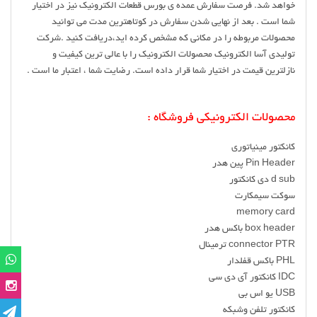
خواهد شد. فرصت سفارش عمده ی بورس قطعات الکترونیک نیز در اختیار
شما است . بعد از نهایی شدن سفارش در کوتاهترین مدت می توانید
محصولات مربوطه را در مکانی که مشخص کرده اید،دریافت کنید .شرکت
تولیدی آسا الکترونیک محصولات الکترونیک را با عالی ترین کیفیت و
نازلترین قیمت در اختیار شما قرار داده است. رضایت شما ، اعتبار ما است .
محصولات الکترونیکی فروشگاه :
کانکتور مینیاتوری
Pin Header پین هدر
d sub دی کانکتور
سوکت سیمکارت
memory card
box header باکس هدر
connector PTR ترمینال
PHL باکس قفلدار
IDC کانکتور آی دی سی
USB یو اس بی
کانکتور تلفن وشبکه