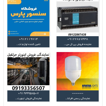
0912119714
09122867438
نماینده فروش پی ال س...
تامین کننده لوازم ات...
09193356507
------
نمایندگی رسمی افراتا...
نمایندگی فروش اینورت...