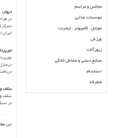
مجالس و مراسم
دیوار:
موسسات غذایی
در طراح
تمرکز ک
موبایل . کامپیوتر . اینترنت
ایران ا
ورزش
زیورآلات
نورپردا
نورپردا
صنایع دستی و مشاغل خانگی
درمنزل،
استخدام
دریافت
متفرقه
سقف و 
سقف و ک
بهترین شرکت مشاور طراحی و معماری داخلی در
در سبک 
اصفهان طراحی و اجرای دکوراسیون داخلی ادارات
ویلایی مسکونی تجاری اصفهان گروه معماری و
دیزاین داخلی لوکس و لاکچری اصفهان گروه طراحی
این مطل
و معماری ارزان اصفهان