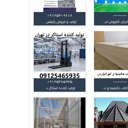
09125409818
------
جرای کفپوش اپ...
تولید و فروش رابیتس ...
09125465935
------
اف حکیمیه و ت...
تولید کننده استاکر د...