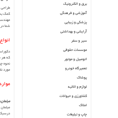
برق و الکترونیک
طراحی د
آموزشی و فرهنگی
کمک به 
مهندسین
پزشکی و زیبایی
شما درا
آرایشی و بهداشتی
انواع
سیر و سفر
موسسات حقوقی
دکوراس
که هر ش
اتومبیل و موتور
نحوه چی
تعمیرگاه خودرو
مورد نظ
پوشاک
موارد
لوازم و اثاثیه
کشاورزی و حیوانات
مبلمان:
املاک
مبلمان 
درسبک ک
چاپ و تبلیغات