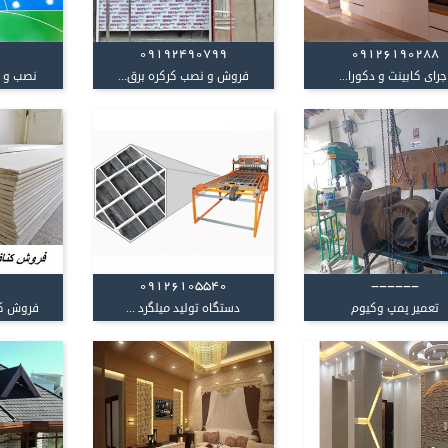
09192490799
09126190288
جرای کابینت و دکورا...
فروش و نصب کرکره برق...
نصب و ا
09126105540
------
تعمیر پمپ وکیوم
دستگاه تولید میلگرد ...
فروش کن