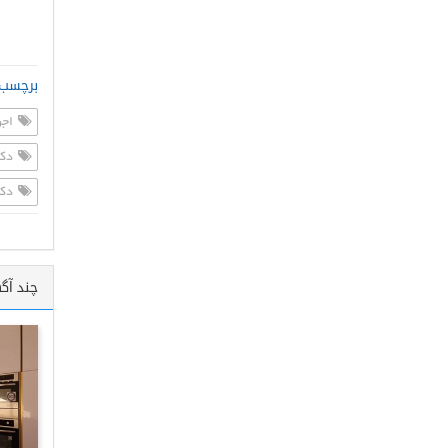
برچسب 
اجر
دکو
دکو
چند آگ