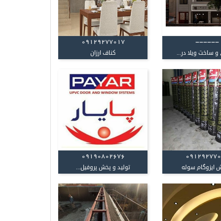
09129277017
------
 ساخت ویلا در...
کناف ارزان
09190802676
09129277
 ایزوگام سوله
تولید و پخش پروفیل‌‌...