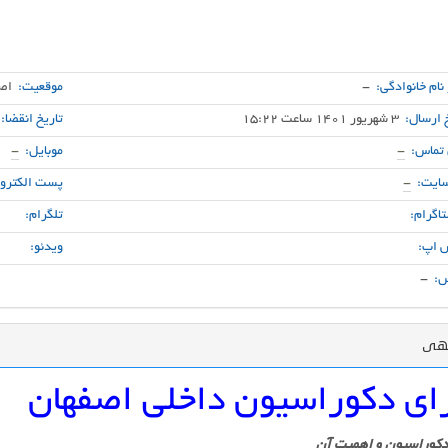
 نام خانوادگی:
-
موقعیت:
اص
 ارسال:
3 شهریور 1401 ساعت 15:22
تاریخ انقضا:
 تماس:
-
موبایل:
-
ایت:
-
پست الکترون
اگرام:
تلگرام:
 اپ:
ویدئو:
:
-
گهی
ای دکوراسیون داخلی اصفهان
دکوراسیون و اهمیت آن