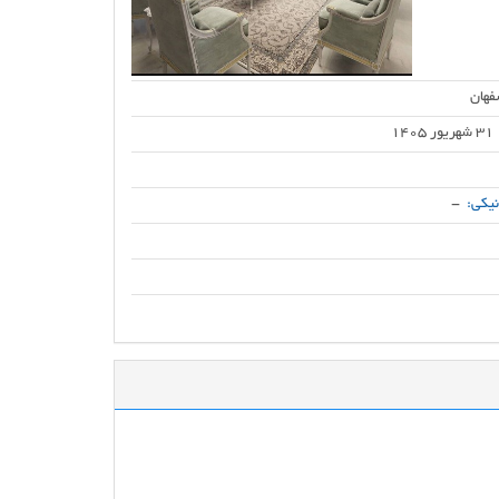
فهان
31 شهریور 1405
یکی:
-