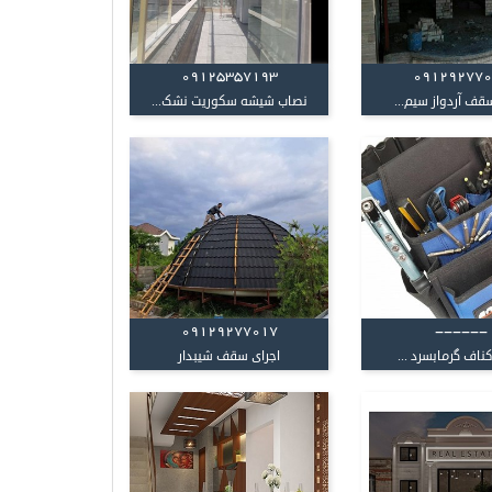
09125357193
09129277
قف آردواز سیم...
نصاب شیشه سکوریت نشک...
09129277017
------
کناف گرمابسرد ...
اجرای سقف شیبدار