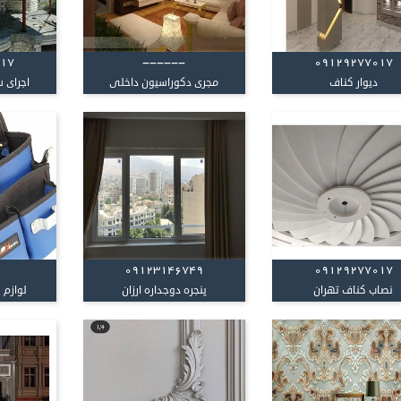
017
------
09129277017
دیوار کناف
مجری دکوراسیون داخلی
اجرای س
09123146749
09129277017
نصاب کناف تهران
پنجره دوجداره ارزان
لوازم 