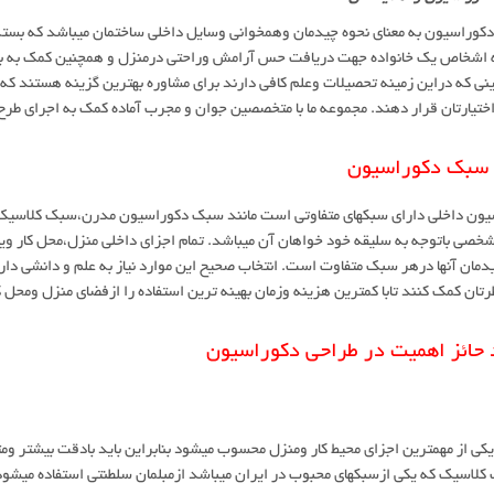
کوراسیون به معنای نحوه چیدمان وهمخوانی وسایل داخلی ساختمان میباشد که بستگی
اشخاص یک خانواده جهت دریافت حس آرامش وراحتی درمنزل و همچنین کمک به بالا 
ی که دراین زمینه تحصیلات وعلم کافی دارند برای مشاوره بهترین گزینه هستند که ب
ختیارتان قرار دهند. مجموعه ما با متخصصین جوان و مجرب آماده کمک به اجرای طرح
 سبک دکوراسیون
یون داخلی دارای سبکهای متفاوتی است مانند سبک دکوراسیون مدرن،سبک کلاسیک
خصی باتوجه به سلیقه خود خواهان آن میباشد. تمام اجزای داخلی منزل،محل کار ویا
دمان آنها درهر سبک متفاوت است. انتخاب صحیح این موارد نیاز به علم و دانشی دارد
رتان کمک کنند تابا کمترین هزینه وزمان بهینه ترین استفاده را ازفضای منزل ومحل ک
 حائز اهمیت در طراحی دکوراسیون
یکی از مهمترین اجزای محیط کار ومنزل محسوب میشود بنابراین باید بادقت بیشتر 
لاسیک که یکی ازسبکهای محبوب در ایران میباشد ازمبلمان سلطنتی استفاده میشود و