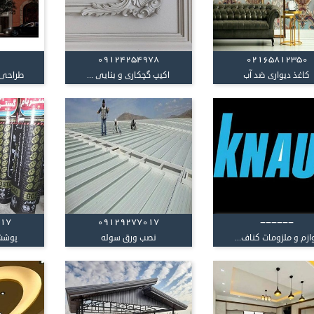
09124254978
02165812350
کاغذ دیواری ضد آب
اکیپ گچکاری و بنایی ...
طراحی و
017
09129277017
------
ازم و ملزومات کناف...
نصب ورق سوله
پوشش