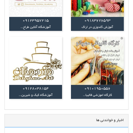
09123957215
09183676593
آموزش گلدوزی در اراک
آموزشگاه آنلاین طراح...
09128038154
09101950556
کارگاه اموزشی قالیبا...
آموزشگاه کیک و شیرین...
اخبار و خواندنی ها