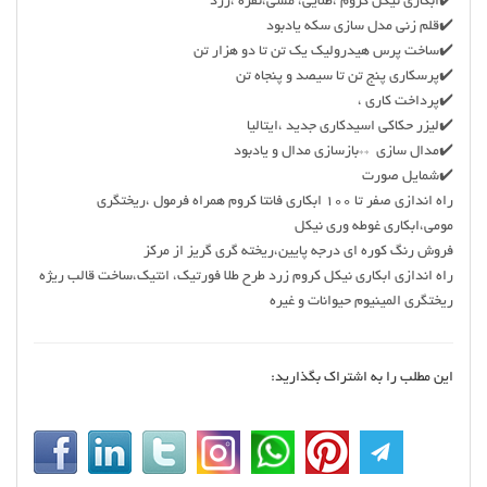
✔️ابکاری نیکل کروم ،طلایی، مسی،نقره ،زرد
✔️قلم زنی مدل سازی سکه یادبود
✔️ساخت پرس هیدرولیک یک تن تا دو هزار تن
✔️پرسکاری پنج تن تا سیصد و پنجاه تن
✔️پرداخت کاری ،
✔️لیزر حکاکی اسیدکاری جدید ،ایتالیا
✔️مدال سازی **بازسازی مدال و یادبود
✔️شمایل صورت
راه اندازی صفر تا ۱۰۰ ابکاری فانتا کروم همراه فرمول ،ریختگری
مومی،ابکاری غوطه وری نیکل
فروش رنگ کوره ای درجه پایین،ریخته گری گریز از مرکز
راه اندازی ابکاری نیکل کروم زرد طرح طلا فورتیک، انتیک،ساخت قالب ریژه
ریختگری المینیوم حیوانات و غیره
این مطلب را به اشتراک بگذارید: