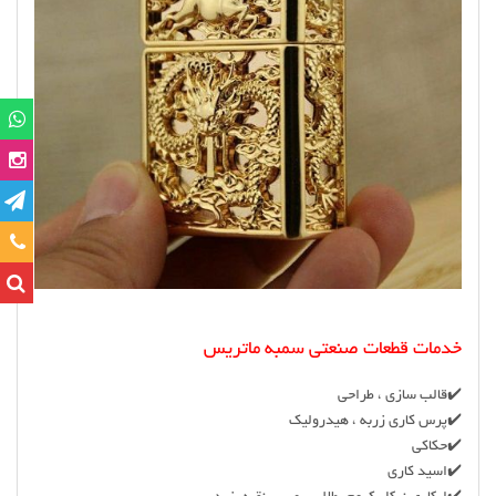
تماس
خدمات قطعات صنعتی سمبه ماتریس
✔️قالب سازی ، طراحی
✔️پرس کاری زربه ، هیدرولیک
✔️حکاکی
✔️اسید کاری