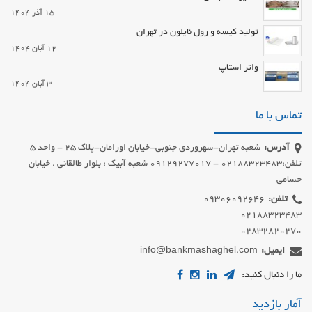
15 آذر 1404
تولید کیسه و رول نایلون در تهران
12 آبان 1404
واتر استاپ
3 آبان 1404
تماس با ما
آدرس:
شعبه تهران-سهروردی جنوبی-خیابان اورامان-پلاک 25 - واحد 5
تلفن:02188323483 - 09129277017 شعبه آبیک : بلوار طالقانی . خیابان
حسامی
تلفن:
02832820270
ایمیل:
info@bankmashaghel.com
ما را دنبال کنید:
آمار بازدید