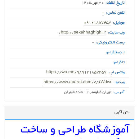
تاریخ انقضا:
30 مهر 1405
تلفن تماس:
-
موبایل:
09121857457
وب سایت:
http://sekehhaghighi.ir/
پست الکترونیکی:
-
اینستاگرام:
تلگرام:
واتس اپ:
https://wa.me/989121857457
ویدئو:
https://www.aparat.com/v/6Wdwu
آدرس:
تهران کیلومتر 12 جاده خاوران
متن آگهی
آموزشگاه طراحی و ساخت