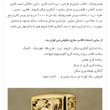
هیدرولیک / قالب سازی و طراحی / پرداخت کاری / لیزر حکاکی اسید کاری
جدید آلمان / قلم زنی و مدال سازی / آبکاری نیکل کروم ، طلایی ، مسی ،
نقره ، زرد / ساخت پرس هیدرولیک یک تن تا 2000 تن و نیز پرس کاری پنج
تن تا 350 تن / مدال سازی ، بازسازی مدال و ساخت سکه یادبود و شمایل
صورت / راه اندازی صفر تا صد آبکاری فانتا کروم همراه با فرمول می باشد .
از سایر خدمات قالب سازی حقیقی می توان به :
راه اندازی آبکاری نیکل ، کروم ، زرد ، طرح طلا ، فورتیک ، آنتیک
ساخت قالب ریژه ریخته گری آلومینیوم حیوانات
ریخته گری مومی
ریخته گری گریز از مرکز
آبکاری غوطه وری نیکل
فروش رنگ کوره ای درجه پایین و ... اشاره نمود .