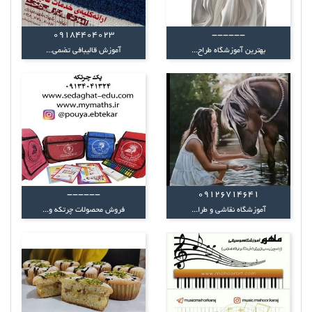
09184404023
------
بهترین آموزشگاه طراح...
آموزش قالیبافی تضمی...
------
09126714641
آموزشگاه نقاشی و طرا...
فروش محصولات چرتکه و...