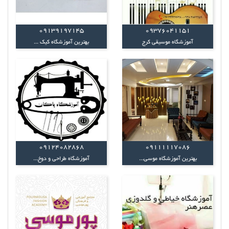
09139197145
09376041151
آموزشگاه موسیقی کرج
بهترین آموزشگاه کیک ...
09124082868
09111117086
بهترین آموزشگاه موسی...
آموزشگاه طراحی و دوخ...