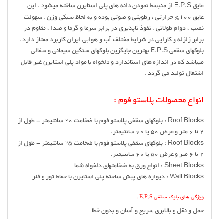
عایق E.P.S از منبسط نمودن دانه های پلی استایرن ساخته میشود . این
عایق 100% حرارتی ، رطوبتی و صوتی بوده و به لحاظ سبکی وزن ، سهولت
نصب ، دوام طولانی ، نفوذ ناپذیری در برابر سرما و گرما و صدا ، مقاوم در
برابر زلزله و کارایی در شرایط مختلف آب و هوایی ایران کاربرد ممتاز دارد .
بلوکهای سقفی E.P.S بهترین جایگزین بلوکهای سنگین سیمانی و سفالی
میباشد که در اندازه های استاندارد و دلخواه با مواد پلی استایرن غیر قابل
اشتعال تولید می گردد .
انواع محصولات پلاستو فوم :
Roof Blocks : بلوکهای سقفی پلاستو فوم با ضخامت 20 سانتیمتر - طول از
2 تا 6 متر و عرض 50 یا 60 سانتیمتر.
Roof Blocks : بلوکهای سقفی پلاستو فوم با ضخامت 25 سانتیمتر - طول از
2 تا 6 متر و عرض 50 یا 60 سانتیمتر.
Sheet Blocks : انواع ورق به ضخامتهای دلخواه شما
Wall Blocks : دیواره های پیش ساخته پلی استایرن با حفاظ تور و فلز
ویژگی های بلوک سقفی E.P.S :
حمل و نقل و بالابری سریع و آسان و بدون خطا