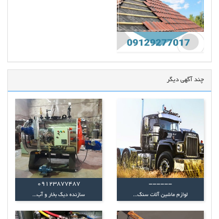
چند آگهی دیگر
09123877487
------
لوازم ماشین آلات سنگ...
سازنده دیگ بخار و آب...