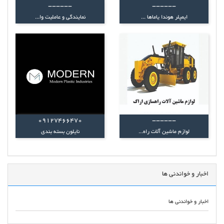
------
------
ایمپلر هوندا یاماها ...
نمایندگی و عاملیت وا...
09127466470
------
لوازم ماشین آلات راه...
نایلون بسته بندی
اخبار و خواندنی ها
اخبار و خواندنی ها