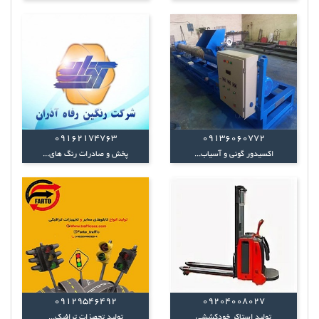
09162174763
09136060772
اکسیدور گونی و آسیاب...
پخش و صادرات رنگ های...
09129546492
09204008027
تولید استاکر خودکششی
تولید تجهیزات ترافیک...