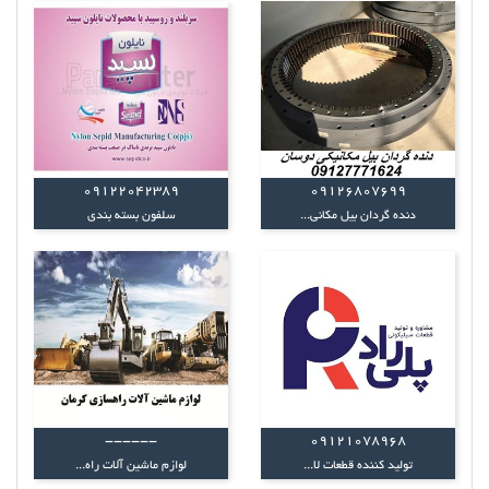
09122042389
09126807699
دنده گردان بیل مکانی...
سلفون بسته بندی
------
09121078968
تولید کننده قطعات لا...
لوازم ماشین آلات راه...