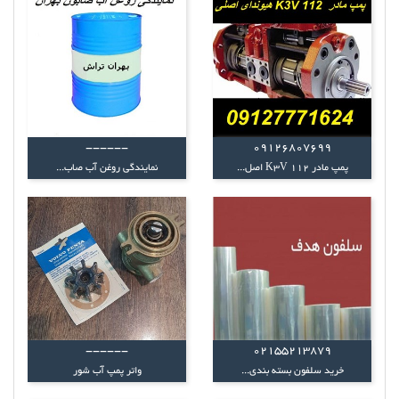
------
09126807699
پمپ مادر K3V 112 اصل...
نمایندگی روغن آب صاب...
------
02155213879
خرید سلفون بسته بندی...
واتر پمپ آب شور