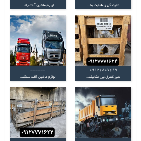
نمایندگی و عاملیت به...
لوازم ماشین آلات راه...
------
09126807699
شیر کنترل بیل مکانیک...
لوازم ماشین آلات سنگ...