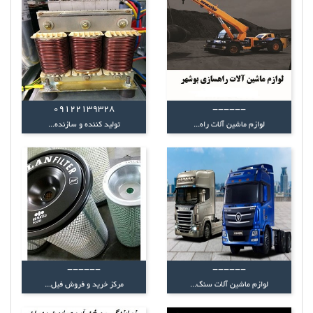
09122139328
------
لوازم ماشین آلات راه...
تولید کننده و سازنده...
------
------
لوازم ماشین آلات سنگ...
مرکز خرید و فروش فیل...