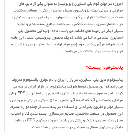
امروزه در جهان فوم پلی استایرن (یونولیت) به عنوان یکی از عایق های
حرارتی و صوتی جهت ایزولاسیون محیط و به عنوان یکی از مصالح ساختمانی
سبک مورد استفاده قرار می گیرد عمده موارد مصرف این محصول صنعتی ،
در ساختمان سازی ، ساخت کانکس ، سردخانه صنایع بسته بندی و موارد
بسیار دیگر در زمینه های مختلف می باشد . ماده اولیه این محصول پلی
استایرن انبساطی EPS می باشد که یک محصول پتروشیمی است . این ماده
تحت شرایط فرآوری خاص خود (نوع مواد اولیه ، دما ، بخار ، زمان و فشار) به
فوم یا اصطلاحاً یونولیت تبدیل می شود .
پلاستوفوم چیست؟
پلاستوفوم عایق پلی استایرن، در بازار ایران با نام تجاری پلاستوفوم معروف
می باشد که این محصول توسط شرکت پلاستوفوم در بازار ایران عرضه می
گردد. این محصول بوسیله منبسط ساختن دانه های پلی استایرن ( EPS ) طی
مراحلی بدست می آید که نتیجه آن، عایقی 100% صوتی، حرارتی و برودتی و
بسیار موثر و مقرون بصرفه برای استفاده در بناهاست. از جمله موارد مصرف
این محصول در صنعت ساختمان، صنایع سردسازی، بسته بندی کالا و اسباب
منزل مانند مبلمان، تشک و پشتی می باشد. امروزه بلوکهای EPS در بناها
جایگزین بلوکهای سفالی و سیمانی در سقف و دیوار شده است.