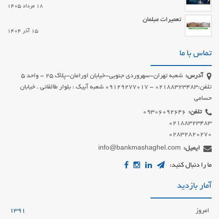
18 مرداد 1405
تعمیرات مبلمان
15 آذر 1404
تماس با ما
آدرس:
شعبه تهران-سهروردی جنوبی-خیابان اورامان-پلاک 25 - واحد 5
تلفن:02188323483 - 09129277017 شعبه آبیک : بلوار طالقانی . خیابان
حسامی
تلفن:
02832820270
ایمیل:
info@bankmashaghel.com
ما را دنبال کنید:
آمار بازدید
امروز
1391