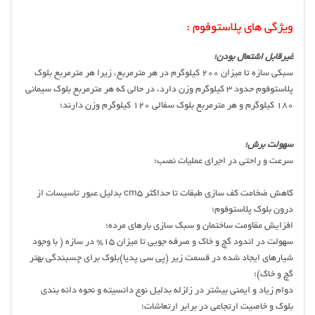
ویژگی های پلاستوفوم :
غیرقابل اشتعال بودن؛
سبکی سازه تا میزان 200 کیلوگرم در هر مترمربع، زیرا هر مترمربع بلوک
پلاستوفوم حدود 3 کیلوگرم وزن دارد، در حالی که هر مترمربع بلوک سیمانی
180 کیلوگرم و هر مترمربع بلوک سفالی 120 کیلوگرم وزن دارند؛
سهولت برش؛
سرعت و راحتی در اجرای عملیات نصب؛
کاهش ضخامت کف سازی طبقات تا حداکثر cm5 بدلیل عبور تاسیسات از
درون بلوک پلاستوفوم؛
افزایش مقاومت ساختمان و سبک سازی بارهای مرده؛
سهولت در اندود گچ و خاک و صرفه جویی تا میزان 15% در سازه ( با وجود
شیارهای ایجاد شده در قسمت زیر (پی سی پدیا)بلوک برای چسبندگی بهتر
گچ و خاک)؛
دوام زیاد و ایمنی بیشتر در زلزله بدلیل نوع دانسیته و نحوه دانه بندی
بلوک و خاصیت ارتجاعی در برابر ارتعاشات؛