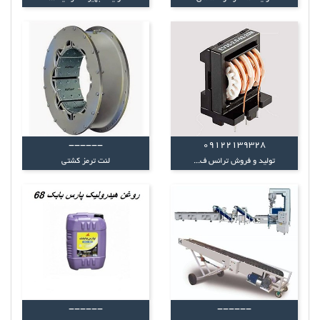
------
09122139328
تولید و فروش ترانس ف...
لنت ترمز کشتی
------
------