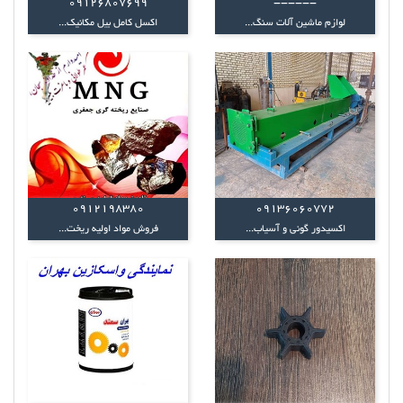
09126807699
------
لوازم ماشین آلات سنگ...
اکسل کامل بیل مکانیک...
0912198380
09136060772
اکسیدور گونی و آسیاب...
فروش مواد اولیه ریخت...