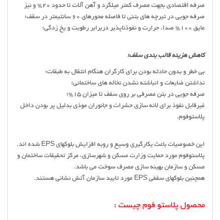
صرفه اقتصادی بجهت مصرف کمتر میلگرد و آهن آلات تا حدود 20% و نیز
صرفه جویی در تیرچه های بتنی تا فاصله محورهای 60 سانتیمتر در سقف؛
عایق 100% صدا، حرارت و نفوذناپذیر دربرابر رطوبت و یخ زدگی؛
کاهش هزینه قالب بندی سقف؛
بی خطر و بدون حادثه بودن برای کارگران هنگام انتقال به طبقات؛
نداشتن ضایعات و انباشته نشدن نخاله های ساختمانی؛
صرفه جویی در بتن مصرفی بر روی سقف تا میزان 15%؛
غیرقابل نفوذ برای لانه سازی حشرات و جانوران موذی بدلیل پر بودن داخل
پلاستوفوم.
این خصوصیات باعث بکارگیری وسیع و روبه افزایش بلوکهای EPS شده اند.
پلاستوفوم مورد حمایت وزارت مسکن و شهرسازی، مرکز تحقیقات ساختمان و
مسکن و سازمان بهینه سازی مصرف سوخت می باشد.
همچنین بلوکهای سقفی EPS‌ مورد تایید سازمان آتش نشانی هستند.
محصول پلاستو فوم چیست :