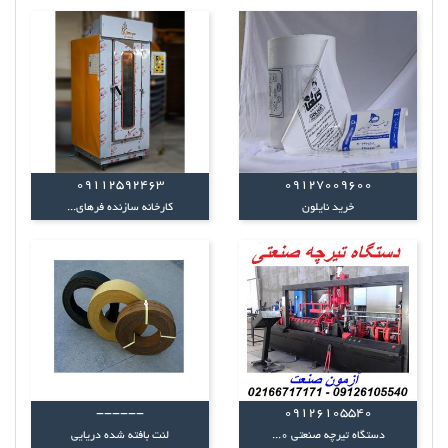
09112592463
09127009600
خرید نایلون
کارخانه سازنده فرهای...
------
09126105540
دستگاه تیرچه صنعتی 0...
لنت بافته شده دریایی