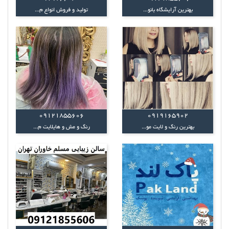
بهترین آرایشگاه بانو...
تولید و فروش انواع م...
09121855606
0919165902
بهترین رنگ و لایت مو...
رنگ و مش و هایلایت م...