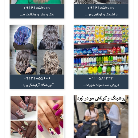
09121855606
09121855606
براشینگ و کوتاهی مو ...
رنگ و مش و هایلایت م...
09121855606
0912581343
فروش عمده مواد شویند...
آموزشگاه آرایشگری با...