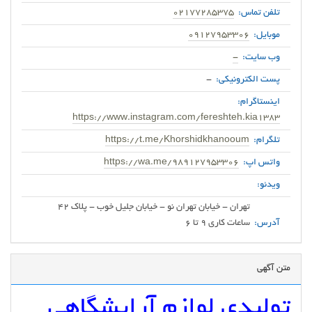
تلفن تماس:
02177285375
موبایل:
09127953306
وب سایت:
-
پست الکترونیکی:
-
اینستاگرام:
https://www.instagram.com/fereshteh.kia1383
تلگرام:
https://t.me/Khorshidkhanooum
واتس اپ:
https://wa.me/989127953306
ویدئو:
آدرس:
ساعات کاری 9 تا 6
متن آگهی
تولیدی لوازم آرایشگاهی