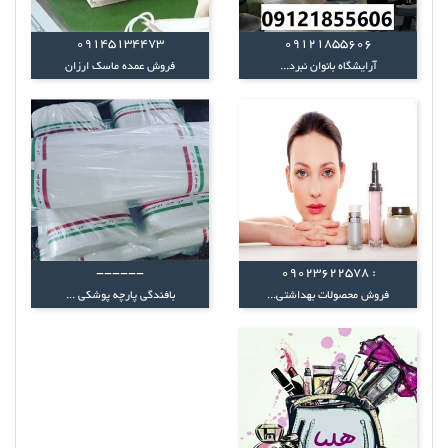
۰۹۱۴۵۱۳۴۴۷۳
09121855606
آرایشگاه بانوان نبرد...
فروش عمده ماسک ارزان
------
: 09023622578
فروش محصولات بهداشتی...
بافندگی پارچه پوشکی ...