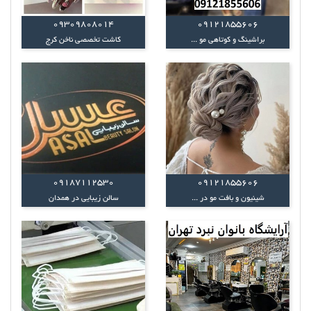
09309808014
09121855606
براشینگ و کوتاهی مو ...
کاشت تخصصی ناخن کرج
09187112530
09121855606
شینیون و بافت مو در ...
سالن زیبایی در همدان