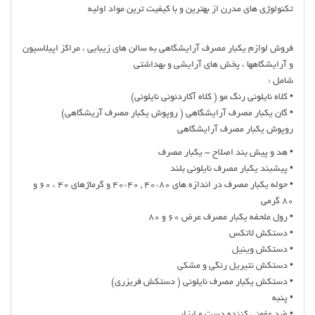
تکنولوژی های مدرن از بهترین و با کیفیت ترین مواد اولیه
فروش لوازم یکبار مصرف آرایشگاهی به سالن های زیبایی ، مراکز اپیلاسیون
و آرایشگاهها ، پخش های آرایشی و بهداشتی
شامل :
• کلاه نایلونی رنگ مو ( کلاه آکاردئونی نایلونی)
• گان یکبار مصرف آرایشگاهی ( روپوش یکبار مصرف آریشگاهی)
روپوش یکبار مصرف آرایشگاهی
• هد و پیش بند اصلاح - یکبار مصرف
• پیشبند یکبار مصرف نایلونی بلند
• حوله یکبار مصرف در اندازه های 80*40 , 40*40 و گرماژهای 40 ، 60 و
80 گرمی
• رول ملحفه یکبار مصرف عرض 60 و 80
• دستکش لاتکس
• دستکش وینیل
• دستکش نتیریل رنگی و مشکی
• دستکش یکبار مصرف نایلونی ( دستکش فریزری)
• پنبه
• ضد عفونی کننده دست و ابزار