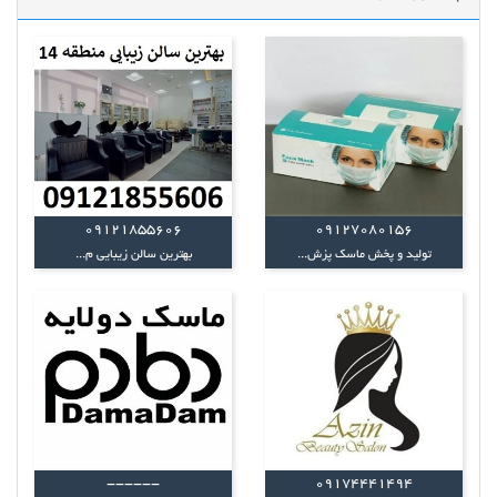
09121855606
۰۹۱۲۷۰۸۰۱۵۶
تولید و پخش ماسک پزش...
بهترین سالن زیبایی م...
------
09174441494