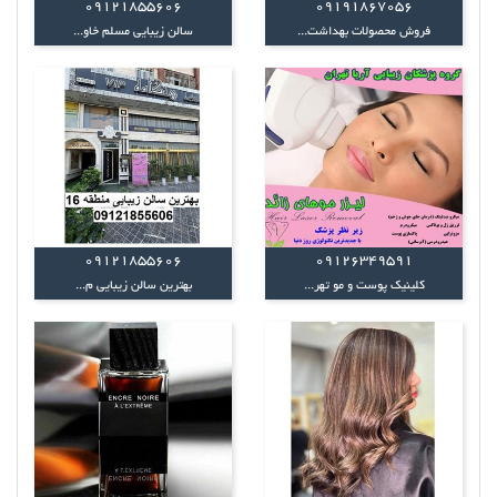
09121855606
09191867056
فروش محصولات بهداشت...
سالن زیبایی مسلم خاو...
09121855606
09126349591
کلینیک پوست و مو تهر...
بهترین سالن زیبایی م...