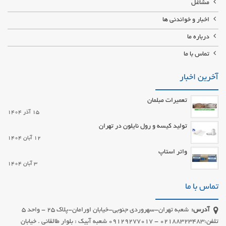
مشاغل
اخبار و خواندنی ها
درباره ما
تماس با ما
آخرین اخبار
تعمیرات مبلمان
15 آذر 1404
تولید کیسه و رول نایلون در تهران
12 آبان 1404
واتر استاپ
3 آبان 1404
تماس با ما
آدرس:
شعبه تهران-سهروردی جنوبی-خیابان اورامان-پلاک 25 - واحد 5
تلفن:02188323483 - 09129277017 شعبه آبیک : بلوار طالقانی . خیابان