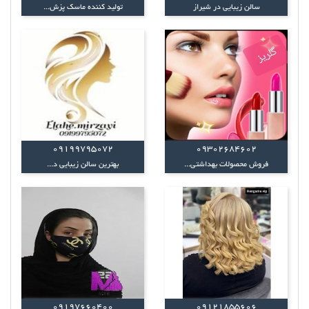
سالن زیبایی در شیراز
تولید کننده ماسک پزش...
09199795072
09302684602
فروش محصولات بهداشتی...
بهترین سالن زیبایی د...
09197660400
09121855606