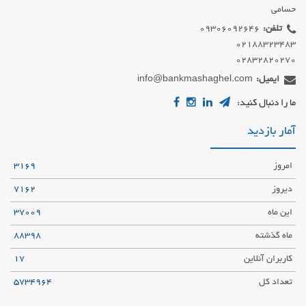
حسامی
تلفن:
02832820270
ایمیل:
info@bankmashaghel.com
ما را دنبال کنید:
آمار بازدید
امروز
3169
دیروز
7162
این ماه
37009
ماه گذشته
88398
کاربران آنلاین
17
تعداد کل
5734964