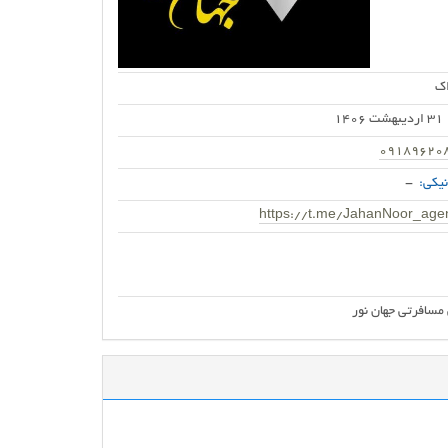
اک
31 اردیبهشت 1406
09189620
یکی:
-
https://t.me/JahanNoor_age
مسافرتی جهان نور