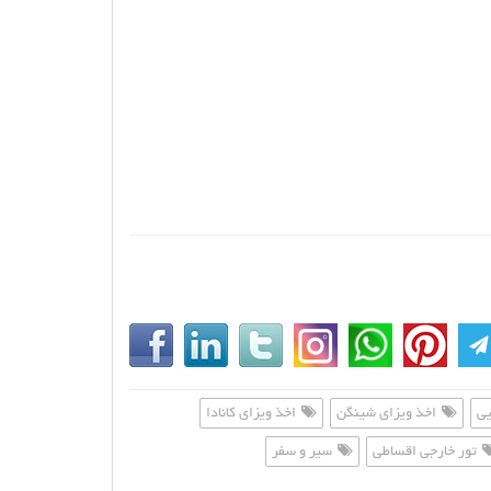
یی
اخذ ویزای شینگن
اخذ ویزای کانادا
تور خارجی اقساطی
سیر و سفر