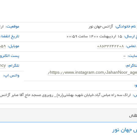
 نام خانوادگی:
آژانس جهان نور
موقعیت:
ار
 ارسال:
15 اردیبهشت 1400 ساعت 00:59
تاریخ انقضا:
 تماس:
08632242208
موبایل:
859
ایت:
-
پست الکترون
اگرام:
تلگرام:
ncy
https://www.instagram.com/JahanNoor_age
واتس اپ:
:
:
اراک سه راه عباس آباد،خیابان شهید بهشتی(ره)_ روبروی مسجد حاج آقا صابر آژانس 
گهی
 جهان نور