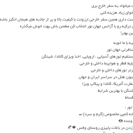
 میخواد یه سفر خارج بری
خوای زیاد هزینه کنی
ت داری همین سفر خارجی ارزونت با کیفیت بالا و پر از جاذبه های هیجان انگیز باشه
 ترکیه رو با آژانس جهان نور انتخاب کن مطمئن باش بهت خوش میگذره
ن بهتر!
ه با ما خوبه
افرتی جهان نور
تقیم تورهای آسیایی ، اروپایی، اخذ ویزای کانادا، شینگن
یط قطار و هواپیما داخلی و خارجی
تر تورهای داخلی و خارجی
یون هتل در سراسر ایران و جهان
رت آمریکا، کانادا و پیکاپ ویزا
نگن با بهترین شرایط
قساط
ور :
ه کمپی مخصوص (گرم و سرد)🍳
وعده 🍩
دن در باغات پاییزی روستای وفس 🍁🍂