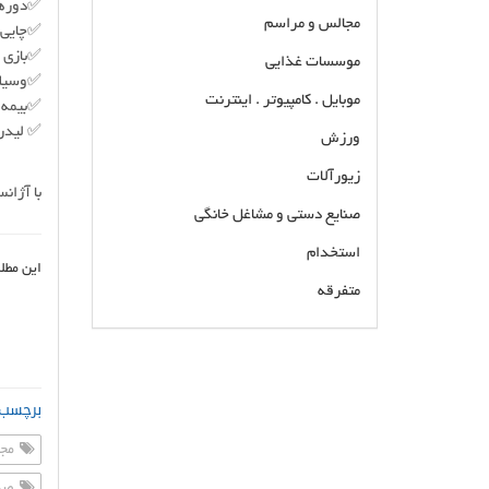
✅دورهم
مجالس و مراسم
✅چایی 
✅بازی 
موسسات غذایی
✅وسیله
موبایل . کامپیوتر . اینترنت
✅بیمه 
✅ لیدر 
ورزش
زیورآلات
با آژان
صنایع دستی و مشاغل خانگی
استخدام
این مطل
متفرقه
برگزارکننده تورهای داخلی خارجی طبیعت گردی اخذ
ویزا ارائه خدمات مشاوره در کلیه امور مسافرتی
مجری مستقیم تور ورودی، خروجی و داخلی رزرو تور
برچسب 
، هتل و بلیط در اراک
مجر