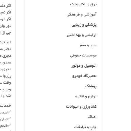
برق و الکترونیک
اگر دلت
اگر نمی
آموزشی و فرهنگی
اگر دوس
پزشکی و زیبایی
تور وان
چی از ای
آرایشی و بهداشتی
تور ترکی
سیر و سفر
دفتر مس
موسسات حقوقی
مجری مس
صدور بل
اتومبیل و موتور
مجری بر
تعمیرگاه خودرو
رزرواس
وقت سفا
پوشاک
ویزای ش
نقد و ا
لوازم و اثاثیه
خدمات ت
کشاورزی و حیوانات
✅صبحان
املاک
✅میان 
✅قدم ز
چاپ و تبلیغات