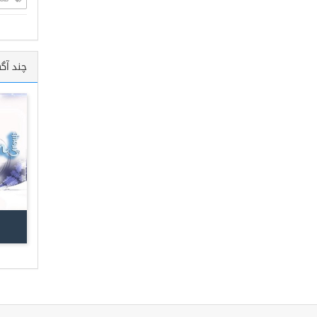
صدو
چند آگ