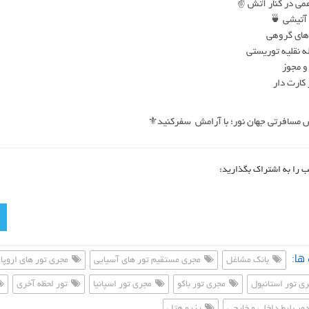
ی در کنار آتش ✌️
آتیشی 🍵
های گروهی
 نقلیه توریستی
و مجوز
کارت دار
س مسافرتی جهان نور؛ با آرامش سفرکنید⚜️
ب را به اشتراک بگذارید:
ها:
بانک مشاغل
مجری مستقیم تور های آسیایی
مجری تور های اروپا
ی تور استانبول
مجری تور باکو
مجری تور اسپانیا
تور لحظه آخری