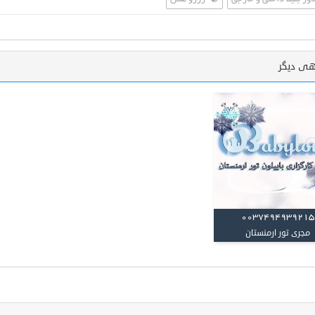
ر بلیط داخلی و خارجی
رزرو هتل
هی دیگر
0037494939215
مجری تور ارمنستان