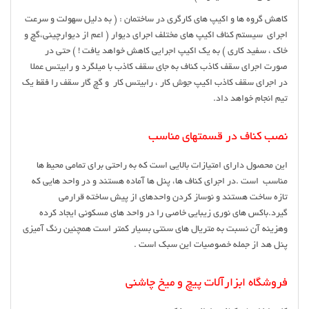
کاهش گروه ها و اکیپ های کارگری در ساختمان : ( به دلیل سهولت و سرعت
اجرای سیستم کناف اکیپ های مختلف اجرای دیوار ( اعم از دیوارچینی،گچ و
خاک ، سفید کاری ) به یک اکیپ اجرایی کاهش خواهد یافت ! ) حتی در
صورت اجرای سقف کاذب کناف به جای سقف کاذب با میلگرد و رابیتس عملا
در اجرای سقف کاذب اکیپ جوش کار ، رابیتس کار و گچ گار سقف را فقط یک
تیم انجام خواهد داد.
نصب کناف در قسمتهای مناسب
این محصول دارای امتیازات بالایی است که به راحتی برای تمامی محیط ها
مناسب است .در اجرای کناف ها، پنل ها آماده هستند و در واحد هایی که
تازه ساخت هستند و نوساز کردن واحدهای از پیش ساخته قرارمی
گیرد.باکس های نوری زیبایی خاصی را در واحد های مسکونی ایجاد کرده
وهزینه آن نسبت به متریال های سنتی بسیار کمتر است همچنین رنگ آمیزی
پنل هد از جمله خصوصیات این سبک است .
فروشگاه ابزارآلات پیچ و میخ چاشنی