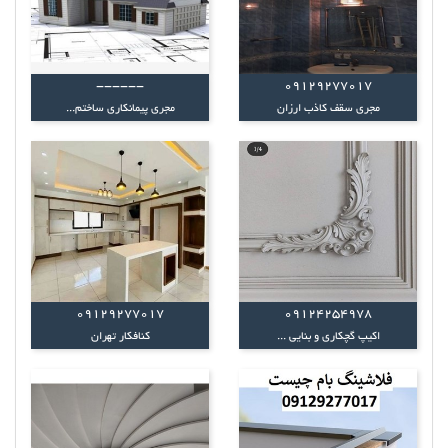
------
09129277017
مجری سقف کاذب ارزان
مجری پیمانکاری ساختم...
09129277017
09124254978
اکیپ گچکاری و بنایی ...
کنافکار تهران