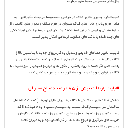
پنل های مخصوص محیط های مرطوب
قابلیت فرم پذیری بالای کناف در طراحی ، مخصوصاً در بحث دکوراتیو : به
دلیل فرم پذیری پانل های کناف میتوان در طرح سقف و دیوار های کاذب ، از
خطوط منحنی و قوس دار نیز استفاده نمود ، در این سیستم امکان ایجاد دکور
های چند طبقه یا با کد های متفاوت ارتفاعی امکان پذیر است.
قابلیت تغییر فضاهای قدیمی وتبدیل به کاربریهای جدید با پتانسیل بالا (
کناف مناسبترین سیستم جهت کارهای باز سازی و تغییرات ساختمانی می
باشد، حتی اگر قصد دارید بخشی از دکور های قبلی و قدیمی را بپوشانید ، با
کناف میتوان بدون تخریب و جوشکاری به این امر دستیابی نمود )
قابلیت بازیافت بیش از ۷۵ درصد مصالح مصرفی
کاهش نخاله های ساختمانی با کناف به میزان قابل توجه ! ( نسبت نخاله های
ساختمان در سیستم کناف نسبت به سیستم سنتی ۱ به ۵ میباشد !! که
موجب کاهش هزینه های حمل مصالح ، کاهش هزینه ی نظافت و کاهش
هزینه های بارگیری و خروج نخاله ها از کارگاه میشود و به میزان کاملا
محسوس مشاهده میگردد)