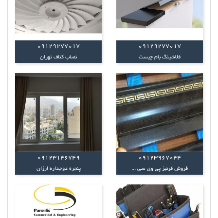
09129277017
09129277017
فلاشینگ بام چیست
نصاب کناف تهران
09123146749
09123967044
فروش قرنیز پی وی سی ...
پنجره دوجداره ارزان