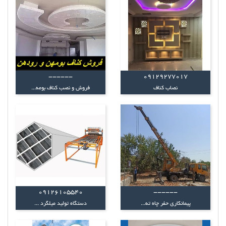
------
09129277017
نصاب کناف
فروش و نصب کناف بومه...
09126105540
------
پیمانکاری حفر چاه ته...
دستگاه تولید میلگرد ...