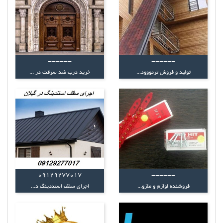
------
------
تولید و فروش ترمووود...
خرید درب ضد سرقت در ...
09129277017
------
فروشنده لوازم و ملزو...
اجرای سقف استندینگ د...