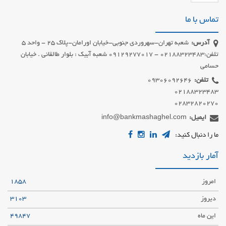
تماس با ما
آدرس:
شعبه تهران-سهروردی جنوبی-خیابان اورامان-پلاک 25 - واحد 5
تلفن:02188323483 - 09129277017 شعبه آبیک : بلوار طالقانی . خیابان
حسامی
تلفن:
02832820270
ایمیل:
info@bankmashaghel.com
ما را دنبال کنید:
آمار بازدید
امروز
1858
دیروز
3103
این ماه
49847