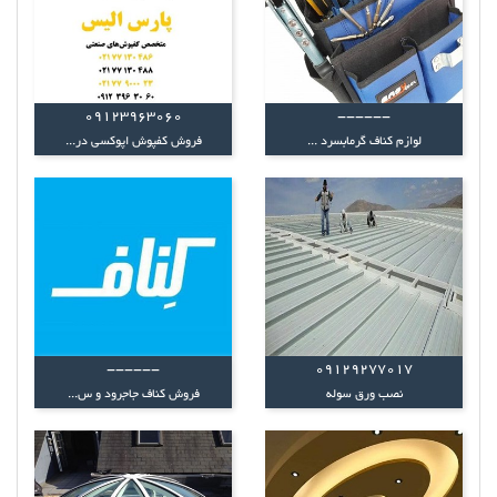
09123963060
------
لوازم کناف گرمابسرد ...
فروش کفپوش اپوکسی در...
------
09129277017
نصب ورق سوله
فروش کناف جاجرود و س...