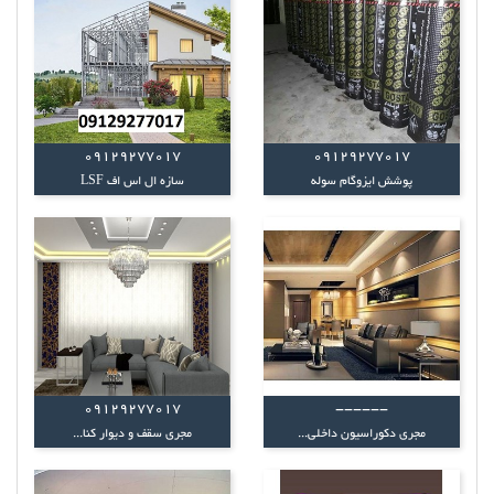
09129277017
09129277017
پوشش ایزوگام سوله
سازه ال اس اف LSF
09129277017
------
مجری دکوراسیون داخلی...
مجری سقف و دیوار کنا...