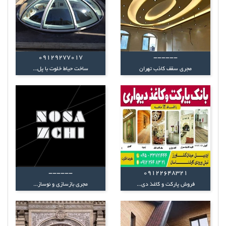
09129277017
------
مجری سقف کاذب تهران
ساخت حیاط خلوت با پل...
------
۰۹۱۲۲۶۴۸۳۲۱
فروش پارکت و کاغذ دی...
مجری بازسازی و نوساز...