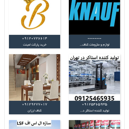
09120726614
------
لوازم و ملزومات کناف...
خرید پارکت لمینت
09129277017
09125465935
تولید کننده استاکر د...
کناف ارزان