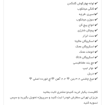
✔️ لوله چهارگوش گلنگدن
✔️ کلگی میخکوب
✔️اسپری ؛فرچه
✔️ سوزن میخکوب
✔️ انواع پیچ کن
✔️ پیچکن شارژی
✔️ ست ابزار
✔️ اسکروگان ماکیتا
✔️ اسکروگان محک
✔️ اتومات محک
✔️ اسکروگان dca
✔️ مچ بند مغناطیسی
✔️ نوار تیپ
✔️ دریل
✔️ میخ چاشنی ۳.۲ بتن 🌹 ۲.۲ آهن 🌹اچ خورده اصلی 🌹
کافیست یکبار خرید کنیدو مشتری ثابت بمانید
عزیزان تهرانی سفارش خودرا ثبت کنید و سرپروژه تحویل بگیرید و سپس
تسویه کنید