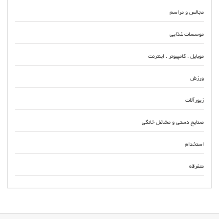
مجالس و مراسم
موسسات غذایی
موبایل . کامپیوتر . اینترنت
ورزش
زیورآلات
صنایع دستی و مشاغل خانگی
استخدام
متفرقه
مرکز خرید و فروش محصولات و لوازم کناف و گچبرگ در تهرانپارس و حکیمیه
فروش سازه و سپری کلیک و براکت کناف تامین و تهیه انواع پانل کناف ایران و