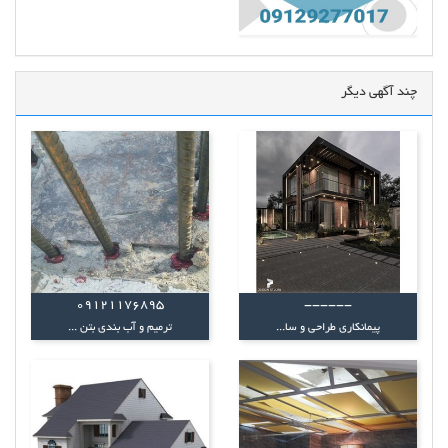
چند آگهی دیگر
09121176895
------
پیمانکاری طراحی و سا...
ترمیم و آب بندی بتن ...