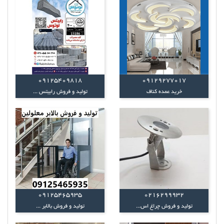
09125409818
09129277017
خرید عمده کناف
تولید و فروش رابیتس ...
09125465935
0216299932
تولید و فروش چراغ اس...
تولید و فروش بالابر ...