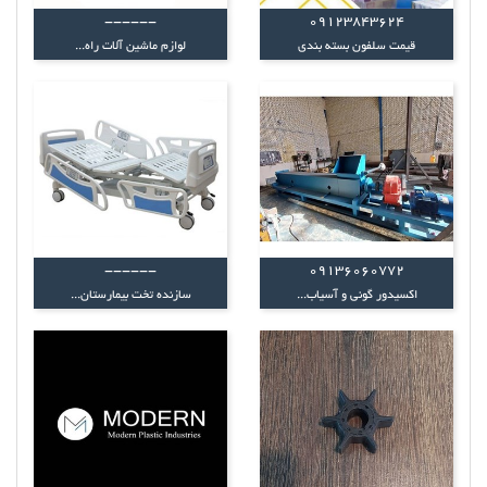
------
۰۹۱۲۳۸۴۳۶۲۴
قیمت سلفون بسته بندی
لوازم ماشین آلات راه...
------
09136060772
اکسیدور گونی و آسیاب...
سازنده تخت بیمارستان...