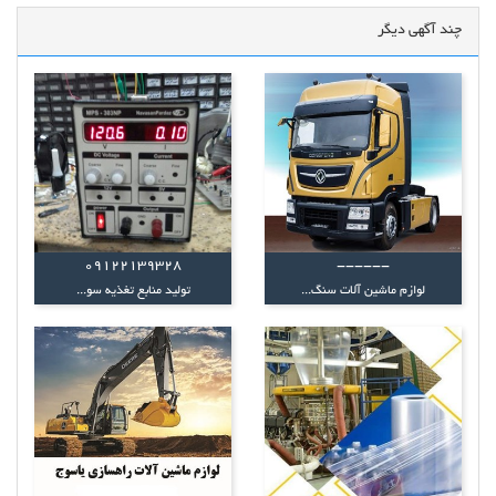
چند آگهی دیگر
09122139328
------
لوازم ماشین آلات سنگ...
تولید منابع تغذیه سو...