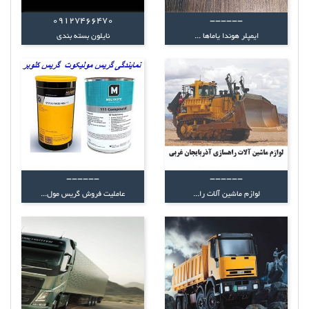
09127466470
------
ایمپلر هوندا یاماها ...
نایلون بسته بندی
------
------
لوازم ماشین آلات را...
عاملیت فروش گریس مول...