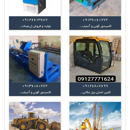
09126613667
09136060772
اکسیدور گونی و آسیاب...
تولید و فروش ژرمینات...
09136060772
09126807699
کابین اصلی بیل مکانی...
اکسیدور گونی و آسیاب...