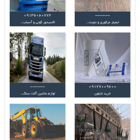
09136060772
------
ایمپلر مرکوری و دویت...
اکسیدور گونی و آسیاب...
------
09127009600
خرید نایلون
لوازم ماشین آلات سنگ...