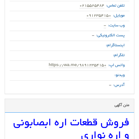
تلفن تماس:
0215525484
موبایل:
0912354150
وب سایت:
-
پست الکترونیکی:
-
اینستاگرام:
تلگرام:
واتس اپ:
https://wa.me/98912354150
ویدئو:
آدرس:
-
متن آگهی
فروش قطعات اره ابصابونی
و اره نواری