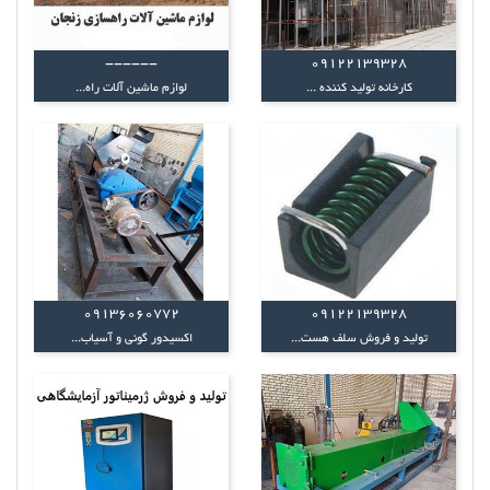
------
09122139328
کارخانه تولید کننده ...
لوازم ماشین آلات راه...
09136060772
09122139328
تولید و فروش سلف هست...
اکسیدور گونی و آسیاب...