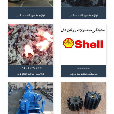
------
------
لوازم ماشین آلات سنگ...
لوازم ماشین آلات سنگ...
09121232244
------
نمایندگی محصولات روغ...
طراحی و ساخت انواع ق...