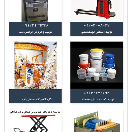
09122139328
09204008027
تولید استاکر خودکششی
تولید و فروش ترانس u...
------
09122272094
تولید کننده سطل صنعت...
کارخانه رنگ صنعتی اپ...