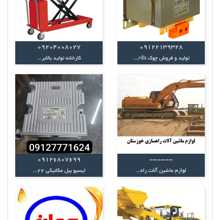
09204008027
09122139328
تولید و فروش چوک du/...
کارخانه تولید بالابر...
09126807699
------
لوازم ماشین آلات راه...
ایسیو بیل مکانیکی 22...