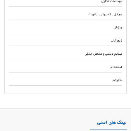
موسسات غذایی
موبایل . کامپیوتر . اینترنت
ورزش
زیورآلات
صنایع دستی و مشاغل خانگی
استخدام
متفرقه
مرکز تامین و تهیه قطعات و لوازم اره آبصابونی و اره نواری در تهران توزیع و پخش
قطعات اره ابصابونی مرکز خرید و فروش دنده برنجی اره ابصابونی و اره نواری
ارزان تعمیرات اره نواری و اره ابصابونی در تهران
لینک های اصلی