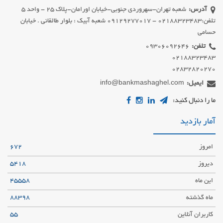
آدرس:
شعبه تهران-سهروردی جنوبی-خیابان اورامان-پلاک 25 - واحد 5
تلفن:02188323483 - 09129277017 شعبه آبیک : بلوار طالقانی . خیابان
حسامی
تلفن:
02832820270
ایمیل:
info@bankmashaghel.com
ما را دنبال کنید:
آمار بازدید
امروز
672
دیروز
5418
این ماه
45558
ماه گذشته
88398
کاربران آنلاین
55