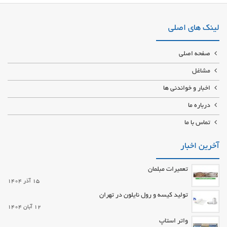
کاذب چناران مجری ساخت سقف شیبدار آلاچیق آردواز ویلا سازی چناران,محوطه
سازی چناران,بازسازی ویلا و منزل قدیمی
لینک های اصلی
صفحه اصلی
مشاغل
اخبار و خواندنی ها
درباره ما
تماس با ما
آخرین اخبار
تعمیرات مبلمان
15 آذر 1404
تولید کیسه و رول نایلون در تهران
12 آبان 1404
واتر استاپ