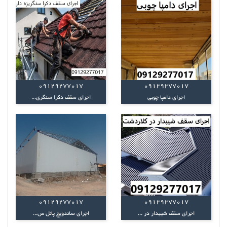
09129277017
09129277017
اجرای دامپا چوبی
اجرای سقف دکرا سنگری...
09129277017
09129277017
اجرای سقف شیبدار در ...
اجرای ساندویچ پانل س...