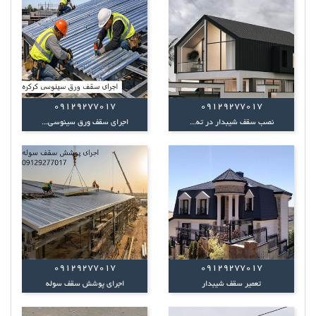
09129277017
09129277017
نصب سقف شیبدار در ته...
اجرای سقف ورق سینوسی...
09129277017
09129277017
تعمیر سقف شیبدار
اجرای پوشش سقف سوله