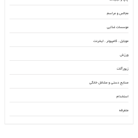
مجالس و مراسم
موسسات غذایی
موبایل . کامپیوتر . اینترنت
ورزش
زیورآلات
صنایع دستی و مشاغل خانگی
استخدام
متفرقه
اجرای سقف شیروانی چناران با قیمت مناسب و سرعت اجرایی بالا تعمیرات سقف