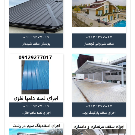
09129277017
09129277017
سقف شیروانی کوهسار
پوشش سقف شیبدار
09129277017
09129277017
اجرای سقف پارکینگ یو...
اجرای لمبه دامپا فلز...