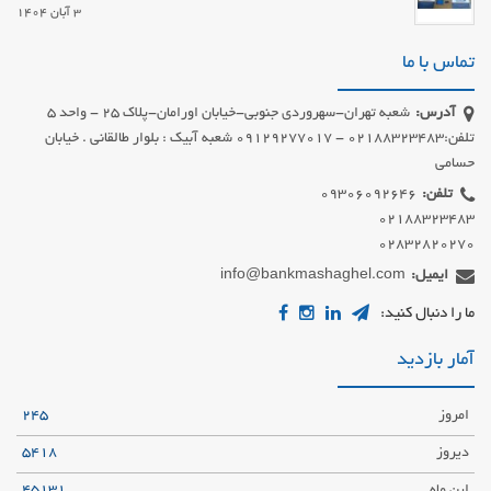
3 آبان 1404
تماس با ما
آدرس:
شعبه تهران-سهروردی جنوبی-خیابان اورامان-پلاک 25 - واحد 5
تلفن:02188323483 - 09129277017 شعبه آبیک : بلوار طالقانی . خیابان
حسامی
تلفن:
02832820270
ایمیل:
info@bankmashaghel.com
ما را دنبال کنید:
آمار بازدید
امروز
245
دیروز
5418