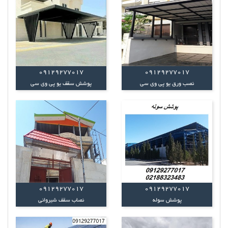
09129277017
09129277017
نصب ورق یو پی وی سی
پوشش سقف یو پی وی سی
09129277017
09129277017
پوشش سوله
نصاب سقف شیروانی