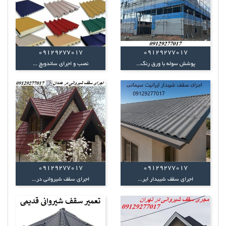
09129277017
09129277017
پوشش سوله با ورق رنگ...
نصب و اجرای ساندویچ ...
09129277017
09129277017
اجرای سقف شیبدار ایر...
اجرای سقف شیروانی در...