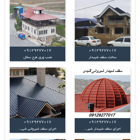
09129277017
09129277017
ساخت سقف شیبدار
نصب ورق طرح سفال
09129277017
09129277017
اجرای سقف شیبدار شیر...
اجرای سقف شیروانی شی...