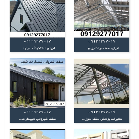
09129277017
09129277017
اجرای سقف مرغداری و ...
اجرای استندینگ سیم د...
09129277017
09129277017
تعمیرات پوشش سقف سول...
سقف شیروانی شیبدار ت...