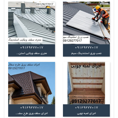
09129277017
09129277017
نصب ورق استندینگ سیم
مجری سقف ویلایی استن...
09129277017
09129277017
اجرای لمبه چوبی
اجرای سقف ورق طرح سف...