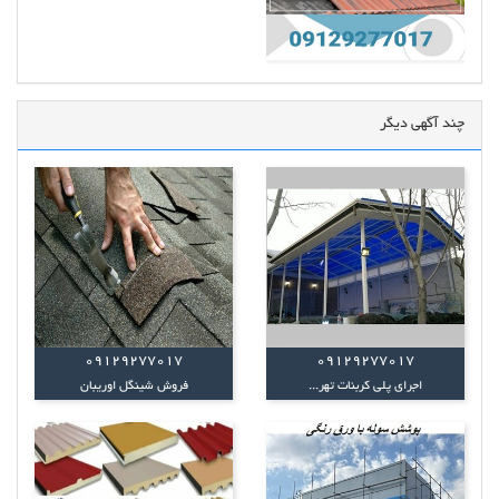
چند آگهی دیگر
09129277017
09129277017
اجرای پلی کربنات تهر...
فروش شینگل اوریبان