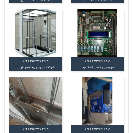
09125376268
09125376268
سرویس و تعمیر آسانسو...
شرکت سرویس و تعمیر ش...
09125376268
09125376268