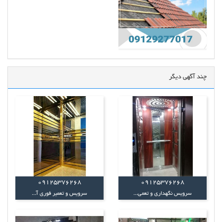
چند آگهی دیگر
09125376268
09125376268
سرویس نگهداری و تعمی...
سرویس و تعمیر فوری آ...