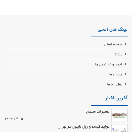
سرویس و تعمیر آسانسور شهرک غرب شرکت معتبر سرویسکار و تعمیرکار
آسانسور مسکونی ویلا برج در محدوده شهرک قدس تهران با تضمین و گارانتی
09125376268 سرویس و نگهداری ، تعمیر خرابی آسانسور در شهرک غرب به
صورت فوری و شبانه روزی
لینک های اصلی
صفحه اصلی
مشاغل
اخبار و خواندنی ها
درباره ما
تماس با ما
آخرین اخبار
تعمیرات مبلمان
15 آذر 1404
تولید کیسه و رول نایلون در تهران