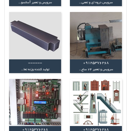
سرویس دروه ای و تعمی...
سرویس و تعمیر آسانسو...
------
09125376268
سرویس و تعمیر 24 ساع...
تولید کننده وزنه تعا...
09125376268
09125376268