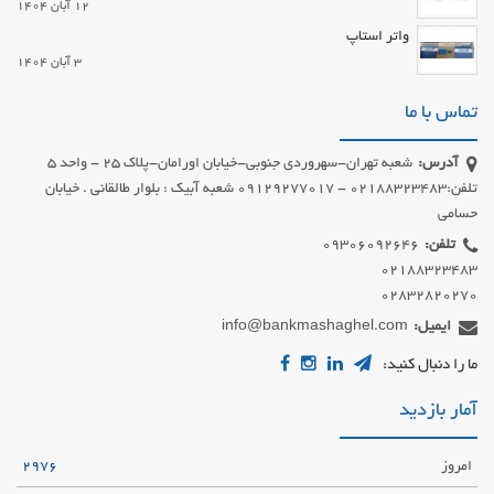
12 آبان 1404
واتر استاپ
3 آبان 1404
تماس با ما
آدرس:
شعبه تهران-سهروردی جنوبی-خیابان اورامان-پلاک 25 - واحد 5
تلفن:02188323483 - 09129277017 شعبه آبیک : بلوار طالقانی . خیابان
حسامی
تلفن:
02832820270
ایمیل:
info@bankmashaghel.com
ما را دنبال کنید:
آمار بازدید
امروز
2976