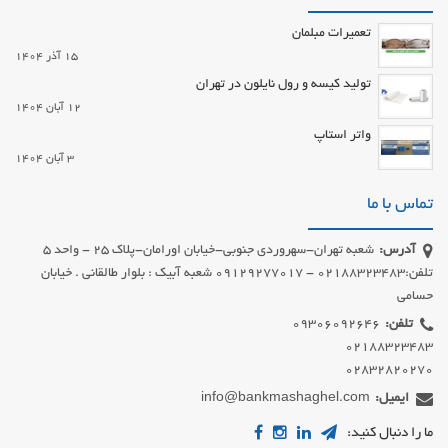
تعمیرات مبلمان
15 آذر 1404
تولید کیسه و رول نایلون در تهران
12 آبان 1404
واتر استاپ
3 آبان 1404
تماس با ما
آدرس:
شعبه تهران-سهروردی جنوبی-خیابان اورامان-پلاک 25 - واحد 5
تلفن:02188323483 - 09129277017 شعبه آبیک : بلوار طالقانی . خیابان
حسامی
تلفن:
02832820270
ایمیل:
info@bankmashaghel.com
ما را دنبال کنید: