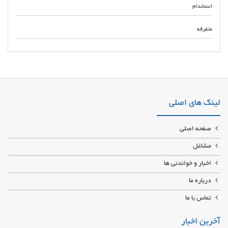
استخدام
متفرقه
سرویس و تعمیر آسانسور جیحون سرویسکار و تعمیرکار حرفه ای آسانسور در
محدوده جیحون تهران 09125376268 تعمیر تضمینی تابلو برق و تابلو فرمان و برد
آسانسور در جیحون نصب و پشتیبانی پس از فروش اسانسور در جیحون
لینک های اصلی
صفحه اصلی
مشاغل
اخبار و خواندنی ها
درباره ما
تماس با ما
آخرین اخبار