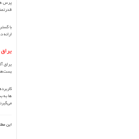
قدرتمند
با گستر
ارائه د
یراق 
یراق آل
بست‌ها،
کاربرده
ها به ب
می‌گیرن
این مطل