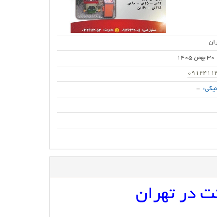
ان
30 بهمن 1405
0912411
یکی:
-
نت در تهران