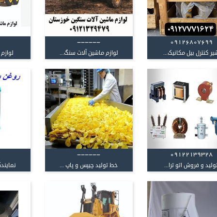
------
09126807699
یر کنترل بیل مکانیک...
لوازم ماشین آلات سنگ...
لوازم 
------
09122139328
ولید و فروش اتو ترا...
خط تولید چیپس و پاپ ...
نمایندگ