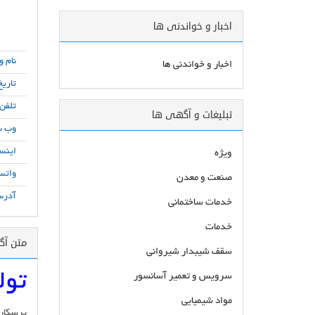
اخبار و خواندنی ها
نام و
اخبار و خواندنی ها
تاریخ
تلفن
تبلیغات و آگهی ها
وب س
اینست
ویژه
واتس
صنعت و معدن
آدرس
خدمات ساختمانی
خدمات
متن آ
سقف شیبدار شیروانی
تول
سرویس و تعمیر آسانسور
مواد شیمیایی
پرسکاری