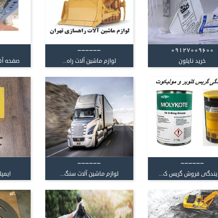
------
09127009600
خرید نایلون
لوازم ماشین آلات راه...
صفحه آه
------
------
یندگی فروش گریس ک...
لوازم ماشین آلات سنگ...
ایمپلر