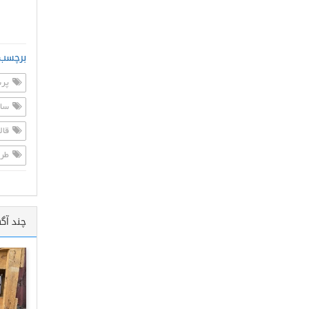
برچسب 
پرس
ساخ
قال
طرا
چند آگ