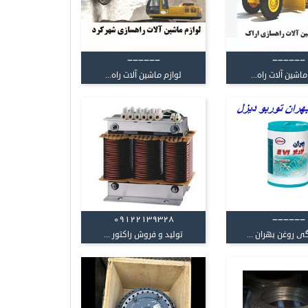
------
------
ماشین آلات راه...
لوازم ماشین آلات راه...
09122139328
------
ی روغن بهران ...
تولید و فروش راکتور ...