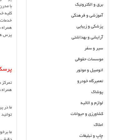
برق و الکترونیک
با مدرن
کلیه خ
آموزشی و فرهنگی
خدمات 
پزشکی و زیبایی
همراه ب
پرس های موجود : 12 تن
آرایشی و بهداشتی
سیر و سفر
موسسات حقوقی
پرسکا
اتومبیل و موتور
تعمیرگاه خودرو
تمرکز د
همراه با 10 سال سابقه تولید قالب و تجربه قوی در طراحی و س
پوشاک
لوازم و اثاثیه
ما در پ
کشاورزی و حیوانات
توانید 
املاک
چاپ و تبلیغات
دقیقی ر