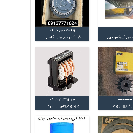
09126807699
------
نی گیربکس دری...
گیربکس چرخ بیل مکانی...
09122139328
------
 کاترپیلار و م...
تولید و فروش ترانس ف...