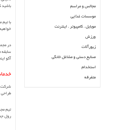
باشید ک
مجالس و مراسم
موسسات غذایی
با تیم 
موبایل . کامپیوتر . اینترنت
خواهیم 
ورزش
در مجمو
زیورآلات
سابقه م
صنایع دستی و مشاغل خانگی
آکو این
استخدام
خدمات
متفرقه
شرکت آک
طراحی 
تولید و ساخت قالب لولا و یراق کابینت کارخانه طراح
و سازنده و تولید کننده قالب های یراق الات و لولای
کابینت طراحی و ساخت قالب های پروگراسیو خدمات
تیم مجر
پرس کاری همراه با فیدر و رول بازکن و رول جمع
رول جمع
کن