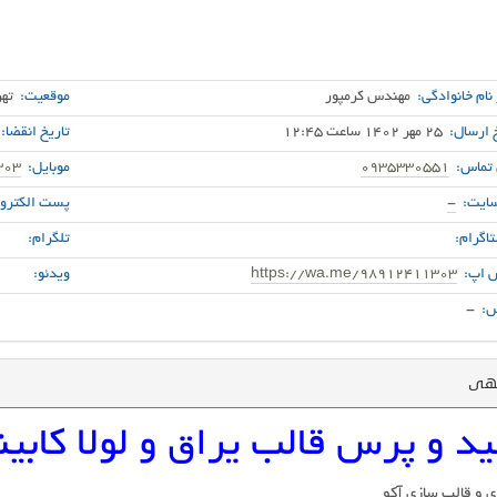
 نام خانوادگی:
مهندس کرمپور
موقعیت:
تهر
 ارسال:
25 مهر 1402 ساعت 12:45
تاریخ انقضا:
 تماس:
0935330551
موبایل:
303
ایت:
-
پست الکترون
اگرام:
تلگرام:
 اپ:
https://wa.me/98912411303
ویدئو:
:
-
گهی
ید و پرس قالب یراق و لولا کابی
 و قالب سازی آکو