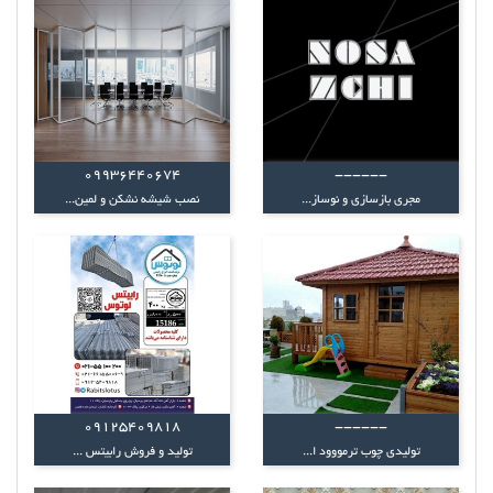
09936440674
------
مجری بازسازی و نوساز...
نصب شیشه نشکن و لمین...
09125409818
------
تولیدی چوب ترمووود ا...
تولید و فروش رابیتس ...