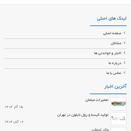
ساخته ، پنجره upvc دو جداره ، سیمان فله و پاکت ، شن و ماسه شهریار ، تیرچه
صنصتی ، فوم سقفی ، بلوک سبک و سنگین با ملک
لینک های اصلی
صفحه اصلی
مشاغل
اخبار و خواندنی ها
درباره ما
تماس با ما
آخرین اخبار
تعمیرات مبلمان
15 آذر 1404
تولید کیسه و رول نایلون در تهران
12 آبان 1404
واتر استاپ