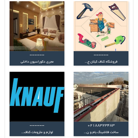
------
------
فروشگاه کناف کیلان ج...
مجری دکوراسیون داخلی
------
02188323483
ساخت فلاشینگ بام و ن...
لوازم و ملزومات کناف...