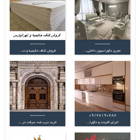
------
------
مجری دکوراسیون داخلی...
فروش کناف حکیمیه و ت...
------
09126190288
اجرای کابینت و دکورا...
خرید درب ضد سرقت در ...