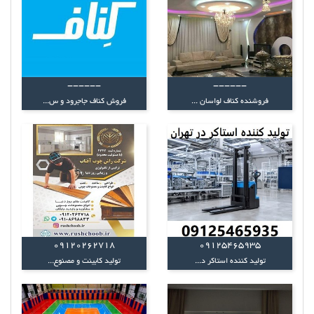
------
------
فروشنده کناف لواسان ...
فروش کناف جاجرود و س...
09120262718
09125465935
تولید کننده استاکر د...
تولید کابینت و مصنوع...