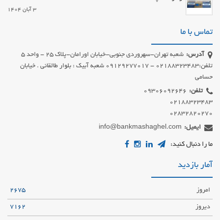
3 آبان 1404
تماس با ما
آدرس:
شعبه تهران-سهروردی جنوبی-خیابان اورامان-پلاک 25 - واحد 5
تلفن:02188323483 - 09129277017 شعبه آبیک : بلوار طالقانی . خیابان
حسامی
تلفن:
02832820270
ایمیل:
info@bankmashaghel.com
ما را دنبال کنید:
آمار بازدید
امروز
2675
دیروز
7162