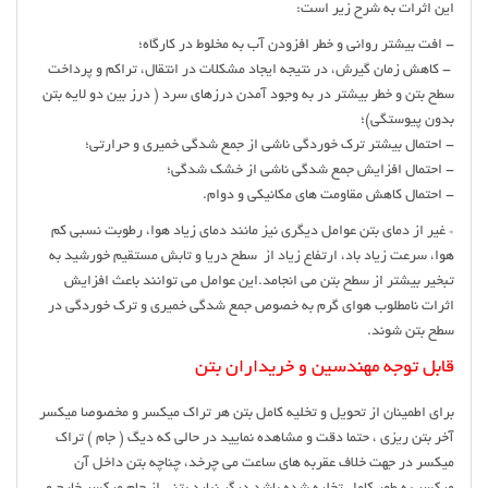
این اثرات به شرح زیر است:
- افت بیشتر روانی و خطر افزودن آب به مخلوط در کارگاه؛
- کاهش زمان گیرش، در نتیجه ایجاد مشکلات در انتقال، تراکم و پرداخت
سطح بتن و خطر بیشتر در به وجود آمدن درزهای سرد ( درز بین دو لایه بتن
بدون پیوستگی)؛
- احتمال بیشتر ترک خوردگی ناشی از جمع شدگی خمیری و حرارتی؛
- احتمال افزایش جمع شدگی ناشی از خشک شدگی؛
- احتمال کاهش مقاومت های مکانیکی و دوام.
* غیر از دمای بتن عوامل دیگری نیز مانند دمای زیاد هوا، رطوبت نسبی کم
هوا، سرعت زیاد باد، ارتفاع زیاد از سطح دریا و تابش مستقیم خورشید به
تبخیر بیشتر از سطح بتن می انجامد.این عوامل می توانند باعث افزایش
اثرات نامطلوب هوای گرم به خصوص جمع شدگی خمیری و ترک خوردگی در
سطح بتن شوند.
قابل توجه مهندسین و خریداران بتن
برای اطمینان از تحویل و تخلیه کامل بتن هر تراک میکسر و مخصوصا میکسر
آخر بتن ریزی ، حتما دقت و مشاهده نمایید در حالی که دیگ ( جام ) تراک
میکسر در جهت خلاف عقربه های ساعت می چرخد، چناچه بتن داخل آن