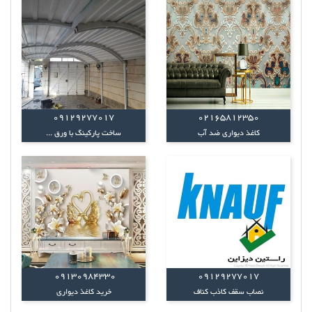
09129277017
02165812350
کاغذ دیواری ضد آب
ساخت پارکینگ با ورق ...
09130984330
09129277017
نصاب سقف کاذب کناف
خرید کاغذ دیواری