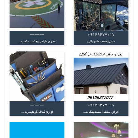
------
09129277017
مجری نصب شیروانی
مجری طراحی و نصب کفپ...
------
09129277017
اجرای سقف استندینگ د...
لوازم کناف گرمابسرد ...