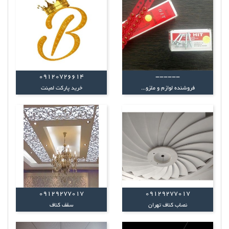
09120726614
------
فروشنده لوازم و ملزو...
خرید پارکت لمینت
09129277017
09129277017
نصاب کناف تهران
سقف کناف