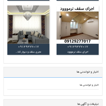
09129277017
09129277017
اجرای سقف ترمووود
مجری سقف و دیوار کنا...
اخبار و خواندنی ها
اخبار و خواندنی ها
تبلیغات و آگهی ها