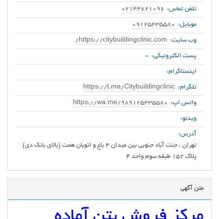
تلفن تماس:
02144621096
موبایل:
09125435580
وب سایت:
https://citybuildingclinic.com/
پست الکترونیکی:
-
اینستاگرام:
تلگرام:
https://t.me/Citybuildingclinic
واتس اپ:
https://wa.me/989125435580
ویدئو:
آدرس:
تهران ، جنت آباد جنوبی بین میدان 4 باغ و اتوبان همت (بالای بانک دی)
پلاک 152 طبقه سوم واحد 4
متن آگهی
مرکز فروش بتن آماده