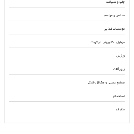
چاپ و تبلیغات
مجالس و مراسم
موسسات غذایی
موبایل . کامپیوتر . اینترنت
ورزش
زیورآلات
صنایع دستی و مشاغل خانگی
استخدام
متفرقه
تولید و تامین بتن آماده در تهران و البرز کرج تهاتر بتن آماده ، دیوار بتنی پیش