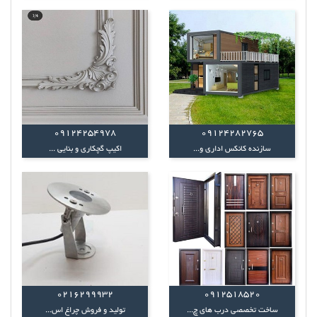
09124254978
09124282765
سازنده کانکس اداری و...
اکیپ گچکاری و بنایی ...
0216299932
0912518520
ساخت تخصصی درب های چ...
تولید و فروش چراغ اس...