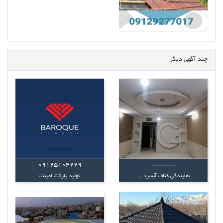
چند آگهی دیگر
09125104229
------
نمایندگی کناف آبسرد ...
تولید پارکت لمینت