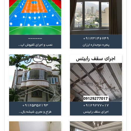
------
09123146749
پنجره دوجداره ارزان
نصب و اجرای کفپوش اپ...
09125357193
09129277017
اجرای سقف رابیتس
طراح و مجری شیشه بال...