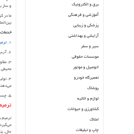
برق و الکترونیک
و ساز ب
آموزشی و فرهنگی
ما در ک
بین‌الم
پزشکی و زیبایی
خدمات 
آرایشی و بهداشتی
1.
ترمی
سیر و سفر
2. آب‌بندی بتن: سیستم‌های آب‌بندی ما، از نفوذ آب به سازه‌ها جلوگیری کرده و عمر مفید آنها را افزایش می‌دهد.
موسسات حقوقی
3. مقا
اتومبیل و موتور
محیطی 
تعمیرگاه خودرو
4. تول
می‌دهن
پوشاک
5. چسب و ماستیک: محصولات ما شامل انواع چسب و ماستیک و گروت و واتراستاپ بتن می باشد.
لوازم و اثاثیه
ترمیم
کشاورزی و حیوانات
ترمیم ب
املاک
می‌گیرد
چاپ و تبلیغات
حال، بت