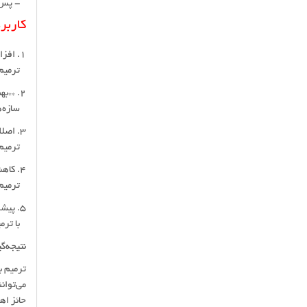
- پس از
کاربر
1. افزایش عمر سازه:
ترمیم ب
2. **بهبود ایمنی:**
سازه‌ها
3. اصلاح ظاهر:
ترمیم ب
4. کاهش هزینه‌های جایگزینی:
ترمیم ب
5. پیشگیری از خسارات بیشتر:
با ترمی
نتیجه‌گ
ترمیم ب
می‌توان
حائز ا