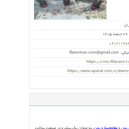
ان
29 اسفند 1405
09121176
یکی:
BetonIran.com@gmail.com
https://t.me/Macan29
https://www.aparat.com/v/dwm
 بتن
و
مقاوم‌سازی بتن
، به عنوان یک پیشرو در صنعت ساخت