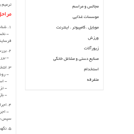
ترمیم ب
مجالس و مراسم
مراحل
موسسات غذایی
1. شناسایی آسیب‌ها:
موبایل . کامپیوتر . اینترنت
- نخستی
ورزش
فرسایش
زیورآلات
2. بررسی علت:
- بررسی
صنایع دستی و مشاغل خانگی
3. انتخاب روش ترمیم:
استخدام
- روش‌ه
متفرقه
- استفا
- تزری
- بازس
شرکت مجری خدمات ترمیم و آب بند سازی بتن در
تهران اجرای مقاوم سازی سازه و اسکلت بتنی تولید
4. اجرا:
و فروش مواد افزدونی بتن ، چسب لاتکس بتن ،
- اجرای
اسپیسر ، واتراستاپ ، گروت ، پودر میکروسیلیس ،
سپس با
ملات پلیمری بتن
5. نگهداری: