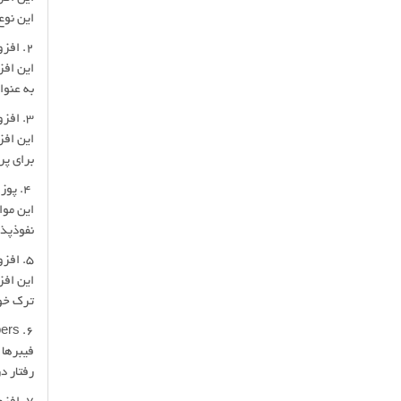
این نوع
۲. افزودنی‌های زودگیر (Accelerators)
این افز
به عنوا
۳. افزودنی‌های دیرگیر (Retarders)
این افز
برای پر
۴. پوزولان‌ها (Pozzolans)
این موا
نفوذپذی
۵. افزودنی‌های حباب‌ساز (Air-Entraining Agents)
این افز
ترک خور
۶. Fibers (فیبرها)
فیبرها 
رفتار د