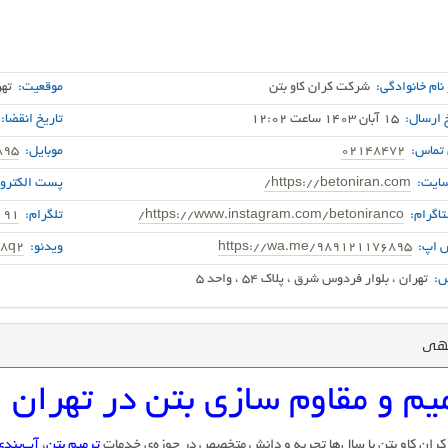
 نام خانوادگی:
شرکت کران کاو بتن
موقعیت:
تهر
 ارسال:
15 آبان 1403 ساعت 12:02
تاریخ انقضا:
 تماس:
02148472
موبایل:
895
ایت:
https://betoniran.com/
پست الکترون
اگرام:
https://www.instagram.com/betoniranco/
تلگرام:
191
 اپ:
https://wa.me/989121176895
ویدئو:
28q2
:
تهران ، بلوار فردوس شرق ، پلاک 54 ، واحد 5
گهی
یم و مقاوم سازی بتن در تهران
ان کاو بتن با سال‌ها تجربه و دانش متخصص در حوزه‌ی خدمات
ترمیم بتن
،
آب‌بندی