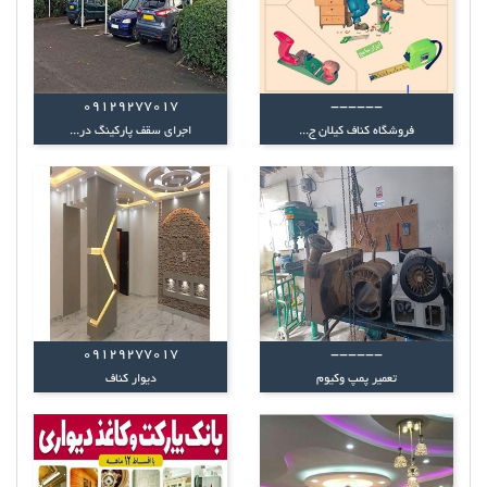
09129277017
------
فروشگاه کناف کیلان ج...
اجرای سقف پارکینگ در...
09129277017
------
تعمیر پمپ وکیوم
دیوار کناف