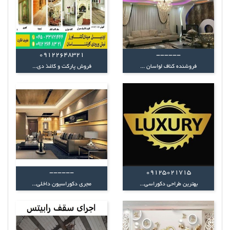
۰۹۱۲۲۶۴۸۳۲۱
------
فروشنده کناف لواسان ...
فروش پارکت و کاغذ دی...
------
09125021715
بهترین طراحی دکوراسی...
مجری دکوراسیون داخلی...