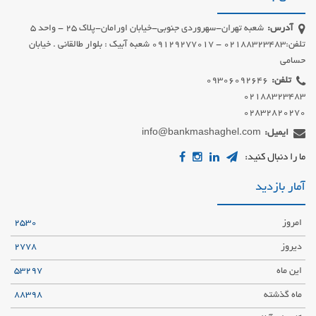
آدرس:
شعبه تهران-سهروردی جنوبی-خیابان اورامان-پلاک 25 - واحد 5
تلفن:02188323483 - 09129277017 شعبه آبیک : بلوار طالقانی . خیابان
حسامی
تلفن:
02832820270
ایمیل:
info@bankmashaghel.com
ما را دنبال کنید:
آمار بازدید
امروز
2530
دیروز
2778
این ماه
53297
ماه گذشته
88398