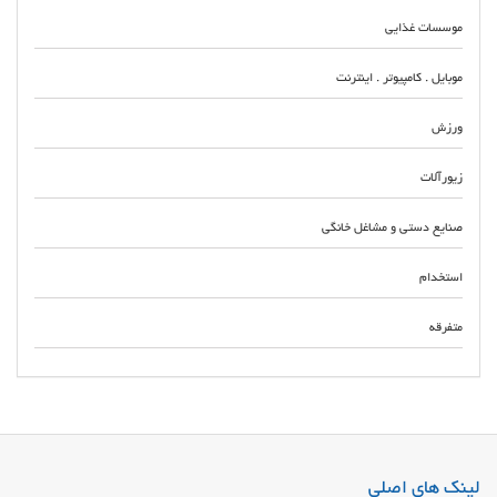
موسسات غذایی
موبایل . کامپیوتر . اینترنت
ورزش
زیورآلات
صنایع دستی و مشاغل خانگی
استخدام
متفرقه
نصاب انواع شیشه نشکن و لمینت در تهران و کرج تولید کننده و فروش شیشه
های نشکن سکوریت لمینت ضد گلوله و شیشه تاشو بالکنی اجرای انواع پارتیشن
شیشه ای توسط تیم مجرب و متخصص
لینک های اصلی