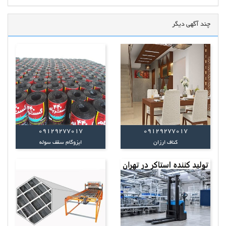
چند آگهی دیگر
09129277017
09129277017
کناف ارزان
ایزوگام سقف سوله