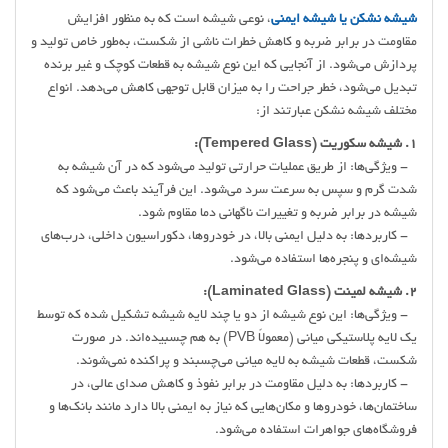
شیشه نشکن یا شیشه ایمنی
، نوعی شیشه است که به منظور افزایش
مقاومت در برابر ضربه و کاهش خطرات ناشی از شکست، به‌طور خاص تولید و
پردازش می‌شود. از آنجایی که این نوع شیشه به قطعات کوچک و غیر برنده
تبدیل می‌شود، خطر جراحت را به میزان قابل توجهی کاهش می‌دهد. انواع
مختلف شیشه‌ نشکن عبارتند از:
1. شیشه سکوریت (Tempered Glass):
- ویژگی‌ها: از طریق عملیات حرارتی تولید می‌شود که در آن شیشه به
شدت گرم و سپس به سرعت سرد می‌شود. این فرآیند باعث می‌شود که
شیشه در برابر ضربه و تغییرات ناگهانی دما مقاوم شود.
- کاربردها: به دلیل ایمنی بالا، در خودروها، دکوراسیون داخلی، درب‌های
شیشه‌ای و پنجره‌ها استفاده می‌شود.
2. شیشه لمینت (Laminated Glass):
- ویژگی‌ها: این نوع شیشه از دو یا چند لایه شیشه‌ تشکیل شده که توسط
یک لایه پلاستیکی میانی (معمولاً PVB) به هم چسبیده‌اند. در صورت
شکست، قطعات شیشه به لایه میانی می‌چسبند و پراکنده نمی‌شوند.
- کاربردها: به دلیل مقاومت در برابر نفوذ و کاهش صدای عالی، در
ساختمان‌ها، خودروها و مکان‌هایی که نیاز به ایمنی بالا دارد مانند بانک‌ها و
فروشگاه‌های جواهرات استفاده می‌شود.