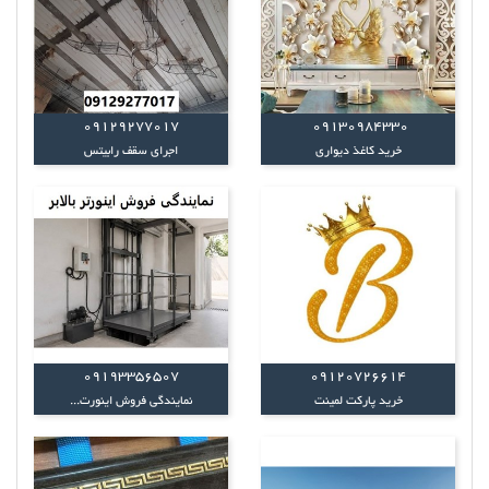
09129277017
09130984330
خرید کاغذ دیواری
اجرای سقف رابیتس
09193356507
09120726614
خرید پارکت لمینت
نمایندگی فروش اینورت...