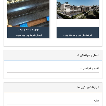
09123967044
------
شرکت طراحی و ساخت وی...
فروش قرنیز پی وی سی ...
اخبار و خواندنی ها
اخبار و خواندنی ها
تبلیغات و آگهی ها
ویژه