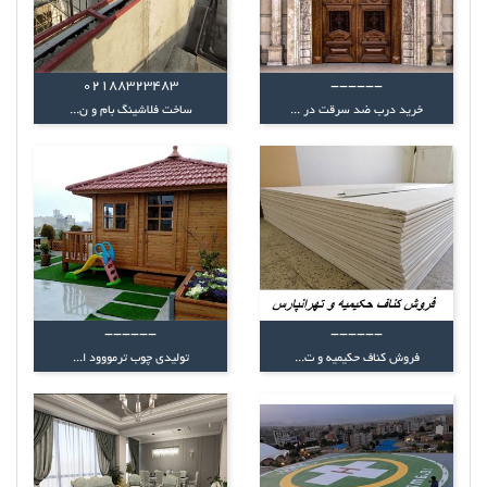
02188323483
------
خرید درب ضد سرقت در ...
ساخت فلاشینگ بام و ن...
------
------
فروش کناف حکیمیه و ت...
تولیدی چوب ترمووود ا...