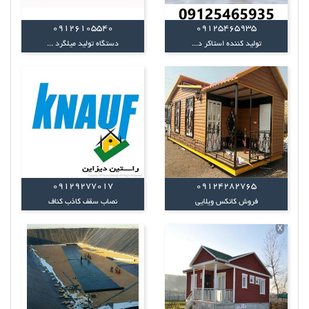
09126105540
09125465935
تولید کننده استاکر د...
دستگاه تولید میلگرد ...
09129277017
09124282765
فروش کانکس ویلایی
نصاب سقف کاذب کناف