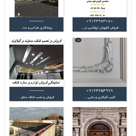
------
09123963060
فروش کفپوش اپوکسی در...
پیمانکاری طراحی و سا...
------
09124254978
اکیپ گچکاری و بنایی ...
فروش و نصب کناف دماو...