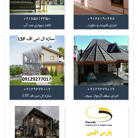
02165812350
09126190288
اجرای کابینت و دکورا...
کاغذ دیواری ضد آب
09129277017
09129277017
اجرای سقف آردواز سیم...
سازه ال اس اف LSF