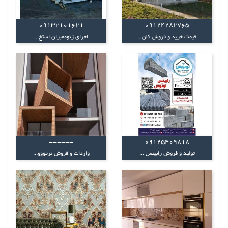
09132101621
09124282765
قیمت خرید و فروش کان...
اجرای ژئوممبران استخ...
------
09125409818
تولید و فروش رابیتس ...
واردات و فروش ترمووو...