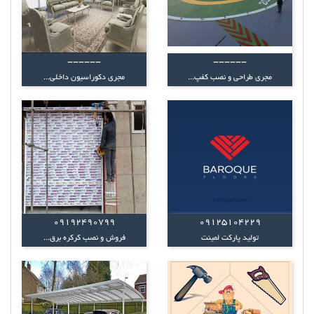
------
------
مجری طراحی و نصب کفپ...
مجری دکوراسیون داخلی...
09192490799
09125104229
تولید پارکت لمینت
فروش و نصب کرکره برق...