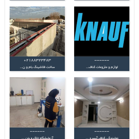
02188323483
------
لوازم و ملزومات کناف...
ساخت فلاشینگ بام و ن...
------
------
نمایندگی کناف آبسرد ...
آزمایشگاه خاک و بتن ...