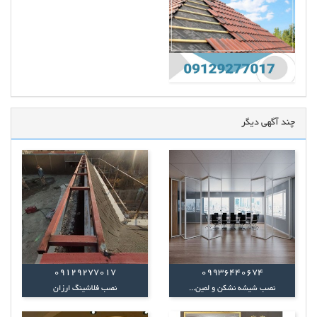
چند آگهی دیگر
09129277017
09936440674
نصب شیشه نشکن و لمین...
نصب فلاشینگ ارزان