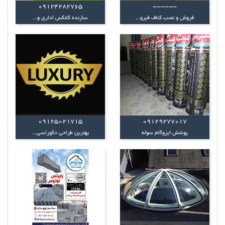
09124282765
------
فروش و نصب کناف فیرو...
سازنده کانکس اداری و...
09125021715
09129277017
پوشش ایزوگام سوله
بهترین طراحی دکوراسی...