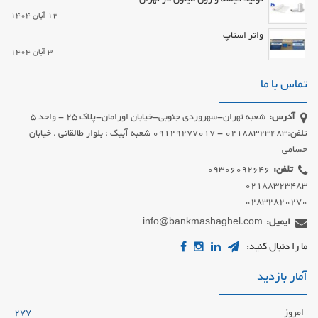
تولید کیسه و رول نایلون در تهران
12 آبان 1404
واتر استاپ
3 آبان 1404
تماس با ما
آدرس:
شعبه تهران-سهروردی جنوبی-خیابان اورامان-پلاک 25 - واحد 5
تلفن:02188323483 - 09129277017 شعبه آبیک : بلوار طالقانی . خیابان
حسامی
تلفن:
02832820270
ایمیل:
info@bankmashaghel.com
ما را دنبال کنید:
آمار بازدید
امروز
277