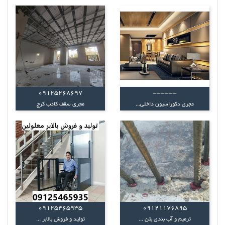
09125268697
------
مجری دکوراسیون داخلی...
مجری سقف کاذب کرج
09125465935
09121176895
ترمیم و آب بندی بتن ...
تولید و فروش بالابر ...