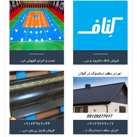
------
------
فروش کناف جاجرود و س...
نصب و اجرای کفپوش اپ...
09123967044
09129277017
اجرای سقف استندینگ د...
فروش قرنیز پی وی سی ...