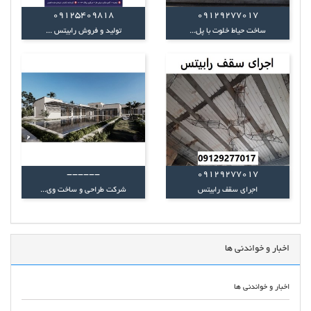
09125409818
09129277017
ساخت حیاط خلوت با پل...
تولید و فروش رابیتس ...
------
09129277017
اجرای سقف رابیتس
شرکت طراحی و ساخت وی...
اخبار و خواندنی ها
اخبار و خواندنی ها