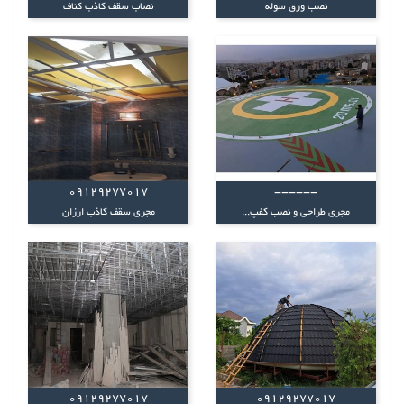
نصب ورق سوله
نصاب سقف کاذب کناف
09129277017
------
مجری طراحی و نصب کفپ...
مجری سقف کاذب ارزان
09129277017
09129277017