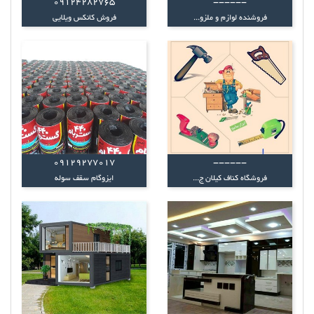
09124282765
------
فروشنده لوازم و ملزو...
فروش کانکس ویلایی
09129277017
------
فروشگاه کناف کیلان ج...
ایزوگام سقف سوله