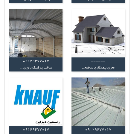
09129277017
------
مجری پیمانکاری ساختم...
ساخت پارکینگ با ورق ...
09129277017
09129277017