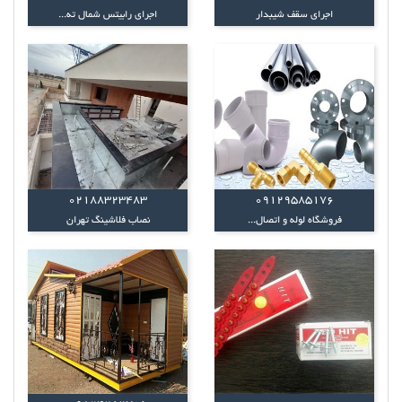
اجرای سقف شیبدار
اجرای رابیتس شمال ته...
02188323483
09129585176
فروشگاه لوله و اتصال...
نصاب فلاشینگ تهران