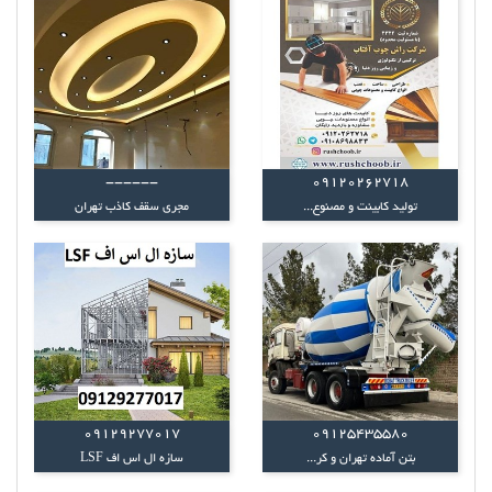
------
09120262718
تولید کابینت و مصنوع...
مجری سقف کاذب تهران
09129277017
09125435580
بتن آماده تهران و کر...
سازه ال اس اف LSF