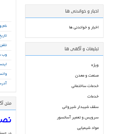
اخبار و خواندنی ها
نام و
اخبار و خواندنی ها
تاریخ
تلفن
تبلیغات و آگهی ها
وب س
اینست
ویژه
واتس
صنعت و معدن
آدرس
خدمات ساختمانی
خدمات
متن آ
سقف شیبدار شیروانی
نصا
سرویس و تعمیر آسانسور
مواد شیمیایی
در جستج