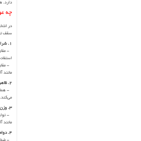
دارد. ه
چه عو
در انتخ
سقف تضم
1. شرایط اقلیمی:
- مقاوم
استفاده
- مقاوم
مانند آ
2. ظاهر و زیبایی:
- هماهن
می‌کند.
3. وزن و ساختار سقف:
- توان 
مانند آ
4. دوام و طول عمر:
- ضخامت