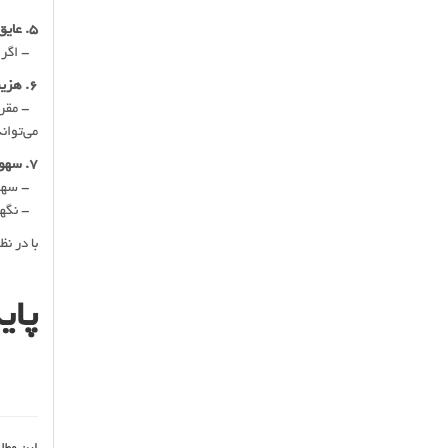
5. عایق‌بندی حرارتی و صوتی:
- اگر ع
6. هزینه و بودجه:
- مقرون
می‌توان
7. سهولت نصب و نگهداری:
- سهولت
- نگهدا
با در ن
پای