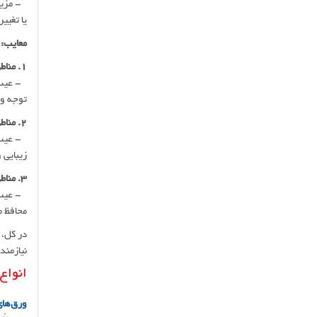
- مزیت:
یا تغیی
معایب:
1. مناطق بادخیز:
- عیب: 
توجه وی
2. مناطق مرطوب و جنگلی:
- عیب: 
زیبایی 
3. مناطق صنعتی:
- عیب: 
محافظ م
در کل، 
نیازمند
انواع
ورق‌ها