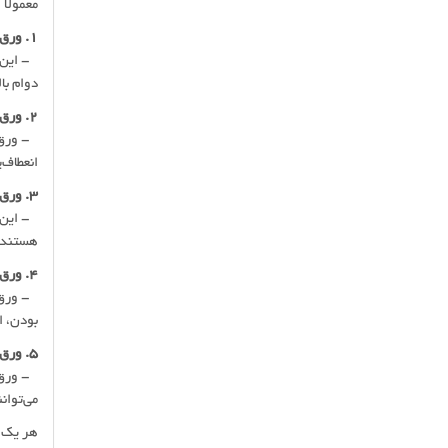
معمولاً
1. ورق گالوانیزه طرح سفال:
- این ن
دوام با
2. ورق آلومینیوم طرح سفال:
- ورق‌ه
انعطاف‌
3. ورق کامپوزیت طرح سفال:
- این و
هستند. 
4. ورق UPVC طرح سفال:
بودن، ا
5. ورق رنگی طرح سفال:
- ورق‌ه
می‌توان
هر یک ا