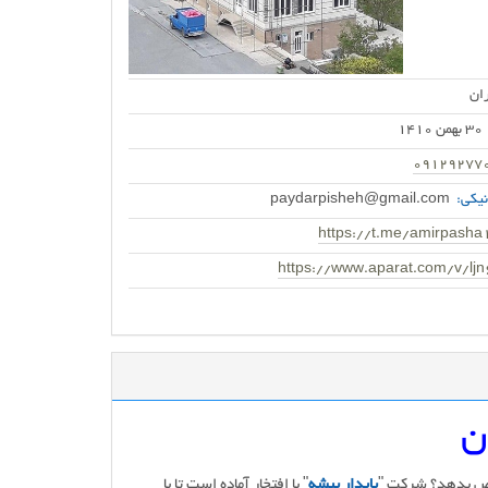
ان
30 بهمن 1410
09129277
یکی:
paydarpisheh@gmail.com
https://t.me/amirpasha
https://www.aparat.com/v/ljn
ن
نقص بدهد؟ شرکت "
پایدار پیشه
" با افتخار آماده است تا با