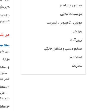
مجالس و مراسم
نتیجه‌گ
موسسات غذایی
با اعتم
تصمیم ه
موبایل . کامپیوتر . اینترنت
ورزش
در شر
زیورآلات
سقف‌ها
صنایع دستی و مشاغل خانگی
این شرا
استخدام
مزایا
:
متفرقه
1. مناطق بارانی و برفی:
- مزیت:
خطر نشت
اجرا نصب ورق طرح سفال با بهترین کیفیت و
کمترین قیمت نصاب ورق طرح سفال سقف طرح
2. مناطق گرمسیری:
سفال تهران و کرج نصب ورق طرح سفال سقف
- مزیت:
شیبدار با ضمانت قیمت
نتیجه ک
3. مناطق با دمای متغیر: