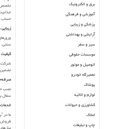
برق و الکترونیک
تخصص و
جذابیت 
آموزشی و فرهنگی
حساب می
پزشکی و زیبایی
زیبایی 
آرایشی و بهداشتی
ورق‌های
سیر و سفر
سنتی، ا
کیفیت و
موسسات حقوقی
شرکت "پ
اتومبیل و موتور
تضمین م
تعمیرگاه خودرو
صرفه‌جو
پوشاک
نصب حرف
لوازم و اثاثیه
سفال با
کشاورزی و حیوانات
خدمات 
ما در "
املاک
فروش، ت
چاپ و تبلیغات
نیازهای