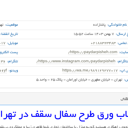
 نام خانوادگی:
پاشازاده
موقعیت:
تهر
 ارسال:
7 بهمن 1403 ساعت 15:52
تاریخ انقضا:
 تماس:
02188323483
موبایل:
017
ایت:
https://paydarpisheh.com/
پست الکترون
اگرام:
https://www.instagram.com/paydarpisheh/
تلگرام:
136
 اپ:
https://wa.me/989129277017
ویدئو:
66yf
:
تهران - خیابان مطهری - خیابان اورامان - پلاک 25 - واحد 5
گهی
ب ورق طرح سفال سقف در تهرا
وی راهکاری هستید که به منزل یا ساختمان تجاری شما ظاهری زیبا و عملکردی بی‌