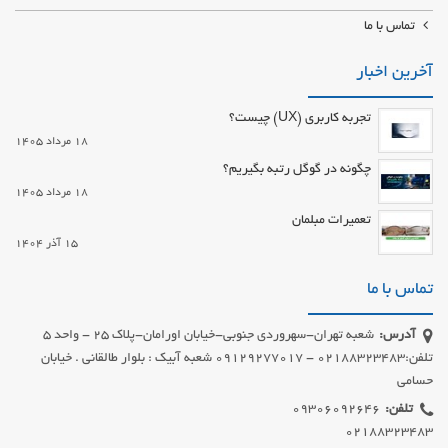
تماس با ما
آخرین اخبار
تجربه کاربری (UX) چیست؟
18 مرداد 1405
چگونه در گوگل رتبه بگیریم؟
18 مرداد 1405
تعمیرات مبلمان
15 آذر 1404
تماس با ما
آدرس:
شعبه تهران-سهروردی جنوبی-خیابان اورامان-پلاک 25 - واحد 5
تلفن:02188323483 - 09129277017 شعبه آبیک : بلوار طالقانی . خیابان
حسامی
تلفن: