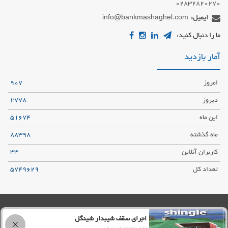
02832820270
ایمیل:
info@bankmashaghel.com
ما را دنبال کنید:
آمار بازدید
امروز
907
دیروز
2778
این ماه
51674
ماه گذشته
88398
کاربران آنلاین
33
تعداد کل
5749629
حریم شخصی کاربران
قوانین و مقررات
نقشه سایت
خبرخوان
اجرای سقف شیبدار شینگل
© تمام حقوق برای
bankmashaghel.com
محفوظ است