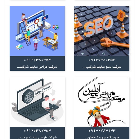
09126380354
09126380354
شرکت سئو سایت شرکتی ...
شرکت طراحی سایت شرکت...
09126380354
09132783143
فروشگاه عروسک بافتن...
شرکت طراحی سایت وردپ...