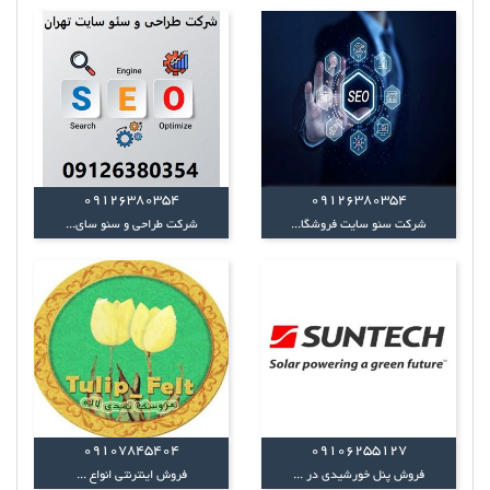
09126380354
09126380354
شرکت سئو سایت فروشگا...
شرکت طراحی و سئو سای...
09107845404
09106255127
فروش پنل خورشیدی در ...
فروش اینترنتی انواع ...