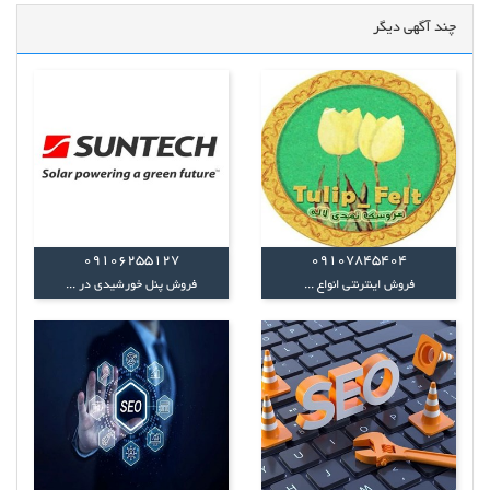
چند آگهی دیگر
09106255127
09107845404
فروش اینترنتی انواع ...
فروش پنل خورشیدی در ...