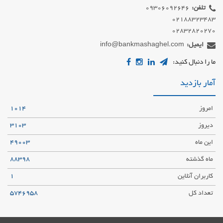
تلفن:
02832820270
ایمیل:
info@bankmashaghel.com
ما را دنبال کنید:
آمار بازدید
امروز
1014
دیروز
3103
این ماه
49003
ماه گذشته
88398
کاربران آنلاین
1
تعداد کل
5746958