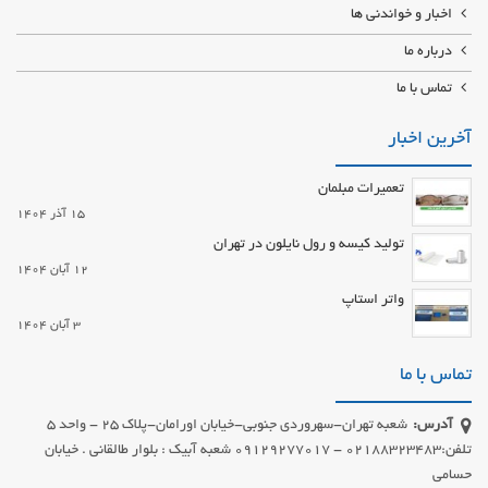
اخبار و خواندنی ها
درباره ما
تماس با ما
آخرین اخبار
تعمیرات مبلمان
15 آذر 1404
تولید کیسه و رول نایلون در تهران
12 آبان 1404
واتر استاپ
3 آبان 1404
تماس با ما
آدرس:
شعبه تهران-سهروردی جنوبی-خیابان اورامان-پلاک 25 - واحد 5
تلفن:02188323483 - 09129277017 شعبه آبیک : بلوار طالقانی . خیابان
حسامی