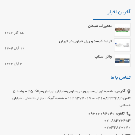
آخرین اخبار
تعمیرات مبلمان
15 آذر 1404
تولید کیسه و رول نایلون در تهران
12 آبان 1404
واتر استاپ
3 آبان 1404
تماس با ما
آدرس:
شعبه تهران-سهروردی جنوبی-خیابان اورامان-پلاک 25 - واحد 5
تلفن:02188323483 - 09129277017 شعبه آبیک : بلوار طالقانی . خیابان
حسامی
تلفن:
02832820270