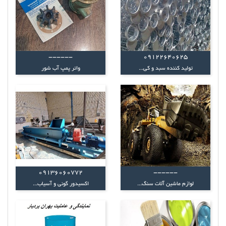
------
09122640625
تولید کننده سبد و کی...
واتر پمپ آب شور
09136060772
------
لوازم ماشین آلات سنگ...
اکسیدور گونی و آسیاب...