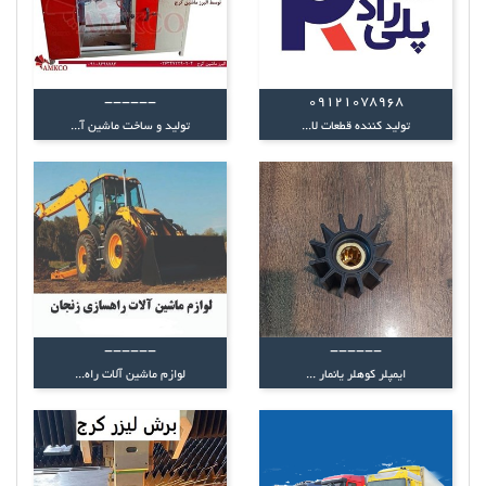
------
09121078968
تولید کننده قطعات لا...
تولید و ساخت ماشین آ...
------
------
ایمپلر کوهلر یانمار ...
لوازم ماشین آلات راه...