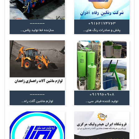
------
09162174763
پخش و صادرات رنگ های...
سازنده خط تولید پلاس...
------
0919960908
تولید کننده فیلتر سی...
لوازم ماشین آلات راه...