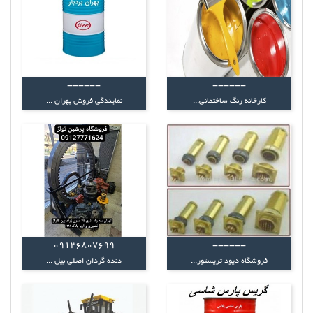
------
------
کارخانه رنگ ساختمانی...
نمایندگی فروش بهران ...
09126807699
------
فروشگاه دیود تریستور...
دنده گردان اصلی بیل ...