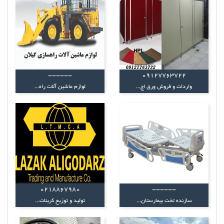
------
09127763722
واردات و فروش ورق اچ...
لوازم ماشین آلات راه...
0218867980
------
سازنده تخت بیمارستان...
تولید و توزیع کربنات...