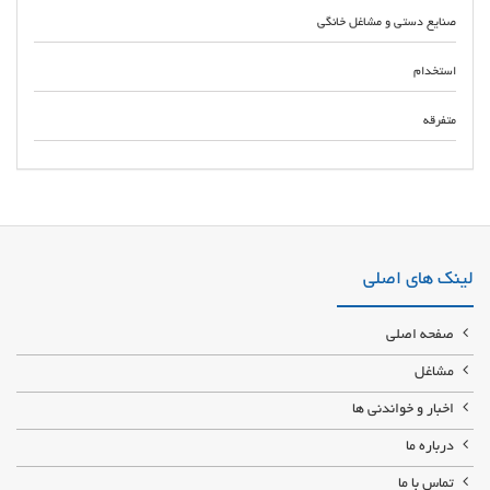
صنایع دستی و مشاغل خانگی
استخدام
متفرقه
کارخانه آزمون ترانس مرکز تولید و ساخت انواع ترانسفورماتور تک فاز در تهران
خرید و فروش ترانسفورماتور تک فاز نو و دست دوم قبول سفارش ساخت و ارسال
انواع ترانسفورماتور طبق درخواست کارفرما
لینک های اصلی
صفحه اصلی
مشاغل
اخبار و خواندنی ها
درباره ما
تماس با ما