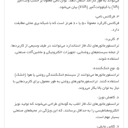
می‌تواند به طور کارآمد انتقال دهد. توان نامی معمولاً بر حسب ولت‌آمپر
(VA) یا کیلوولت‌آمپر (kVA) بیان می‌شود.
3. فرکانس نامی:
فرکانس کارکرد معمولاً 50 یا 60 هرتز است که با شبکه برق محلی مطابقت
دارد.
4. کاربرد:
ترانسفورماتورهای تک فاز استاندارد می‌توانند در طیف وسیعی از کاربردها،
از جمله سیستم‌های روشنایی، تجهیزات الکترونیکی و ماشین‌آلات صنعتی،
استفاده شوند.
5. نوع خنک‌کننده:
ترانسفورماتورها می‌توانند از سیستم خنک‌کنندگی روغنی یا هوا (خشک)
استفاده کنند. ترانسفورماتورهای روغنی به طور معمول برای کاربردهایی با
نیاز به توان بالا بکار می‌روند.
6. کاهش نویز:
ترانسفورماتورهای تک فاز اغلب به گونه‌ای طراحی می‌شوند که تولید نویز
الکترومغناطیسی را به حداقل برسانند، که این ویژگی در محیط‌های صنعتی
بسیار مهم است.
7. کلاس عایقی: