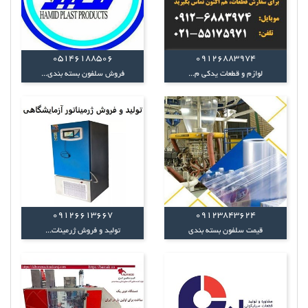
05146188506
09126883974
لوازم و قطعات یدکی م...
فروش سلفون بسته بندی...
09126613667
۰۹۱۲۳۸۴۳۶۲۴
قیمت سلفون بسته بندی
تولید و فروش ژرمینات...