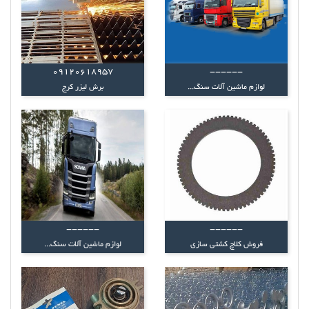
09120618957
------
لوازم ماشین آلات سنگ...
برش لیزر کرج
------
------
فروش کلاچ کشتی‌ سازی
لوازم ماشین آلات سنگ...