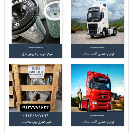
------
------
لوازم ماشین آلات سنگ...
مرکز خرید و فروش فیل...
09126807699
------
لوازم ماشین آلات سنگ...
شیر کنترل بیل مکانیک...