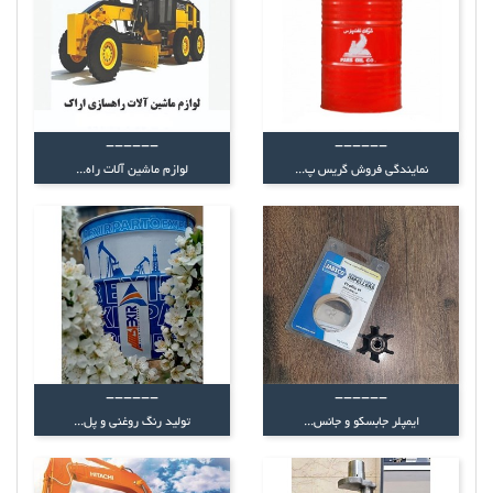
------
------
نمایندگی فروش گریس پ...
لوازم ماشین آلات راه...
------
------
ایمپلر جابسکو و جانس...
تولید رنگ روغنی و پل...