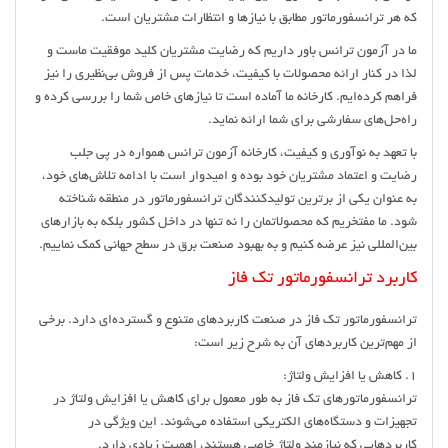
که هر ترانسفورماتور مطابق با نیازها و انتظارات مشتریان است.
ما در آزمون ترانس باور داریم که رضایت مشتریان کلید موفقیت ماست و
لذا در کنار ارائه محصولات با کیفیت، خدمات پس از فروش بی‌نظیری را نیز
فراهم کرده‌ایم. کارخانه ما آماده است تا نیازهای خاص شما را بررسی کرده و
راه‌حل‌های سفارشی برای شما ارائه نماید.
با تعهد به نوآوری و کیفیت، کارخانه آزمون ترانس همواره در پی جلب
رضایت و اعتماد مشتریان خود بوده و امیدوار است با ادامه تلاش‌های خود،
به عنوان یکی از برترین تولیدکنندگان ترانسفورماتور در منطقه شناخته
شود. ما مفتخریم که محصولاتمان را نه تنها در داخل کشور بلکه به بازارهای
بین‌المللی نیز عرضه کنیم و به بهبود صنعت برق در سطح جهانی کمک نماییم.
کاربرد ترانسفورماتور تک فاز
ترانسفورماتور تک فاز در صنعت کاربردهای متنوع و گسترده‌ای دارد. برخی
از مهم‌ترین کاربردهای آن به شرح زیر است:
1. کاهش یا افزایش ولتاژ:
ترانسفورماتورهای تک فاز به طور معمول برای کاهش یا افزایش ولتاژ در
تجهیزات و دستگاه‌های الکتریکی استفاده می‌شوند. این ویژگی در
کاربردهایی که نیازمند ولتاژ خاصی هستند، اهمیت زیادی دارد.