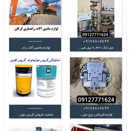
------
09126807699
میل لنگ 430_9 بیل هی...
لوازم ماشین آلات راه...
------
09126807699
لوازم گیربکس چرخ میل...
عاملیت فروش گریس مول...