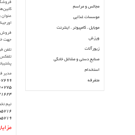
فروشگاه
مجالس و مراسم
عنوان ی
موسسات غذایی
اورجینا
موبایل . کامپیوتر . اینترنت
فروش آ
ورزش
جهت خرید حضوری
زیورآلات
تلفن ف
تلفکس
صنایع دستی و مشاغل خانگی
پشتیبانی 24 سا
استخدام
مدیر ف
متفرقه
07699
90775
71624
وارد کننده و فروشنده کابین بیل مکانیکی دوسان
تیم تخ
Doosan سولار در تهران خرید و فروش و قیمت
55716
انواع کابین بیل مکانیکی دوسان 220 ، 230 ، 420 ،
55719
300 ، 470 با نرخ رقابتی بازار و ثبت سفارش و
تحویل فوری
مزایا