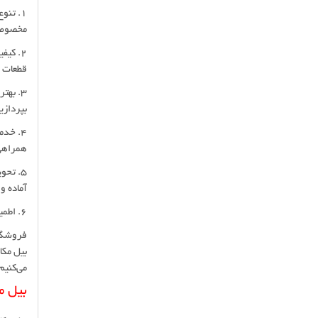
1. تنو
مخصوص 
2. کی
قطعات 
3. بهت
بپردازی
4. خد
همراهی
5. تح
آماده و
6. اطمینان و اعتماد: با اعتبار بالا و تجربه سال‌ها فعالیت در این حوزه، پرشین تولز به یکی از انتخاب‌های مطمئن برای خریداران تبدیل شده است.
فروشگاه
بیل مکا
می‌کنیم
بیل م