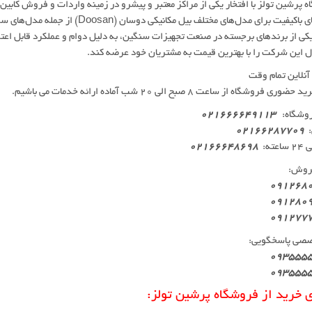
 پرشین تولز با افتخار یکی از مراکز معتبر و پیشرو در زمینه واردات و فروش کابین 
کی از برندهای برجسته در صنعت تجهیزات سنگین، به دلیل دوام و عملکرد قابل اعت
ل این شرکت را با بهترین قیمت به مشتریان خود عرضه کند.
نلاین تمام وقت
 فروشگاه از ساعت 8 صبح الی 20 شب آماده ارائه خدمات می باشیم.
روشگاه:
021666649113
:
02166287709
عته:
02166648698
روش:
091268
091280
091277
صصی پاسخگویی:
093555
093555
ی خرید از فروشگاه پرشین تولز: