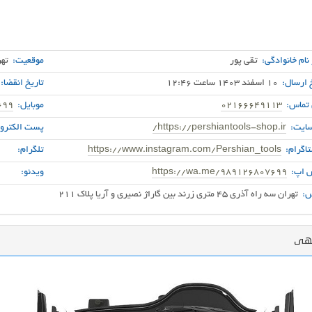
 نام خانوادگی:
تقی پور
موقعیت:
تهر
 ارسال:
10 اسفند 1403 ساعت 12:46
تاریخ انقضا:
 تماس:
02166649113
موبایل:
699
ایت:
https://pershiantools-shop.ir/
پست الکترون
اگرام:
https://www.instagram.com/Pershian_tools
تلگرام:
 اپ:
https://wa.me/989126807699
ویدئو:
:
تهران سه راه آذری 45 متری زرند بین گاراژ نصیری و آریا پلاک 211
گهی