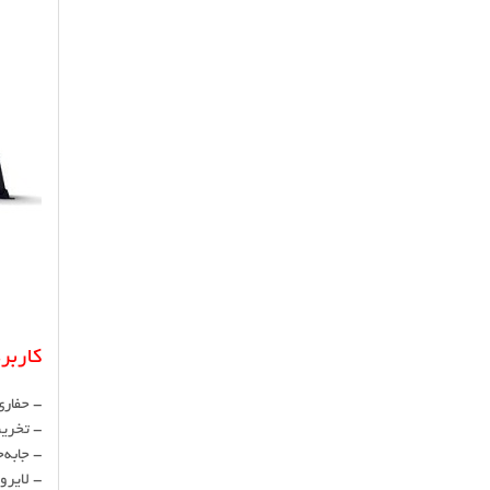
کاربر
- حفاری
- تخری
- جابه‌
- لایرو