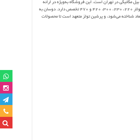
بیل مکانیکی در تهران است. این فروشگاه به‌ویژه در ارائه
کابین‌های باکیفیت برای مدل‌های مختلف بیل مکانیکی دوسان (Doosan) از جمله مدل‌های سولار 220، 230، 300، 420 و 470 تخصص دارد. دوسان به
ماد شناخته می‌شود، و پرشین تولز متعهد است تا محصولات
گروه وات
صفحه این
کانا
تماس با ما