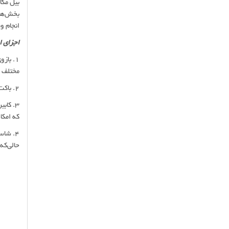
بیل مکا
بخش‌های
انجام و
اجزای ا
1. با
مختلف ر
2. باکت (سطل): بخش عملیاتی بیل مکانیکی که برای حفاری و جابه‌جایی مواد استفاده می‌شود.
که امکا
4. شا
حالی‌که