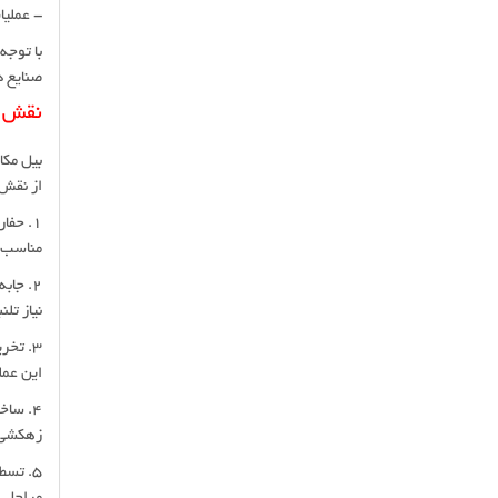
- عملیا
با توجه
صنایع د
نقش ب
بیل مکا
از نقش‌
1. حف
مناسب 
2. جاب
نیاز تلن
3. تخر
این عمل
4. ساخ
زهکشی 
5. تسط