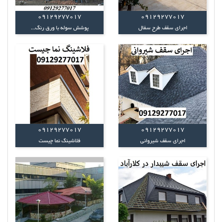
09129277017
09129277017
اجرای سقف طرح سفال
پوشش سوله با ورق رنگ...
09129277017
09129277017
اجرای سقف شیروانی
فلاشینگ نما چیست