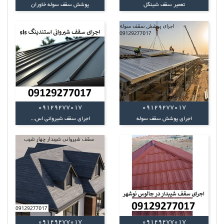
تعمیر سقف شینگل
پوشش سقف سوله خاوران
09129277017
09129277017
اجرای پوشش سقف سوله
اجرای سقف شیروانی اس...
09129277017
09129277017