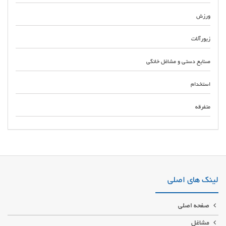
ورزش
زیورآلات
صنایع دستی و مشاغل خانگی
استخدام
متفرقه
بهترین شرکت تعمیر انواع سقف شیبدار و پوشش سوله در بندرعباس و هرمزگان
تعمیر و ترمیم ورق سقف سوله با اکیپ حرفه ای و مجرب متخصص تعویض انواع
ورق پوشش سقف سوله با قیمت مناسب در کمترین زمان
لینک های اصلی
صفحه اصلی
مشاغل