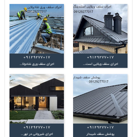
09129277017
09129277017
اجرای سقف ویلایی است...
اجرای سقف ورق شادولا...
09129277017
09129277017
پوشش سقف شیبدار
اجرای شیروانی در تهر...