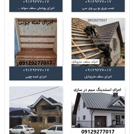
09129277017
09129277017
نصب ورق یو پی وی سی
اجرای پوشش سقف سوله ...
09129277017
09129277017
اجرای سقف متروتایل
اجرای لمبه چوبی