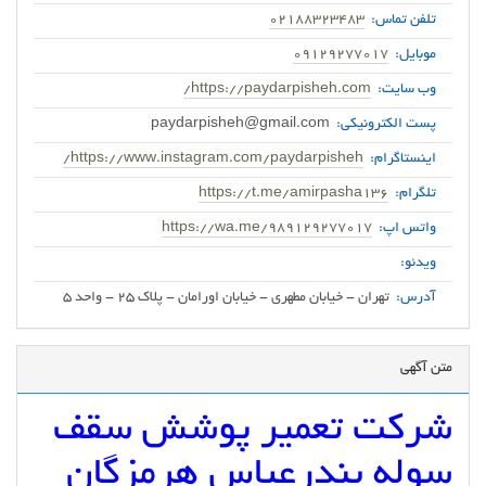
تلفن تماس:
02188323483
موبایل:
09129277017
وب سایت:
https://paydarpisheh.com/
پست الکترونیکی:
paydarpisheh@gmail.com
اینستاگرام:
https://www.instagram.com/paydarpisheh/
تلگرام:
https://t.me/amirpasha136
واتس اپ:
https://wa.me/989129277017
ویدئو:
آدرس:
تهران - خیابان مطهری - خیابان اورامان - پلاک 25 - واحد 5
متن آگهی
شرکت تعمیر پوشش سقف
سوله بندرعباس هرمزگان