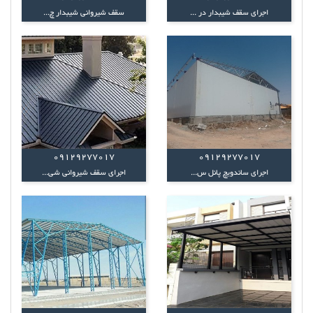
اجرای سقف شیبدار در ...
سقف شیروانی شیبدار چ...
09129277017
09129277017
اجرای ساندویچ پانل س...
اجرای سقف شیروانی شی...