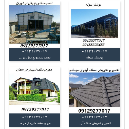
09129277017
09129277017
پوشش سوله
نصب ساندویچ پانل در ...
09129277017
09129277017
تعمیر و تعویض سقف آر...
مجری سقف شیبدار در ه...