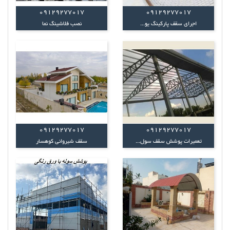
09129277017
09129277017
اجرای سقف پارکینگ یو...
نصب فلاشینگ نما
09129277017
09129277017
تعمیرات پوشش سقف سول...
سقف شیروانی کوهسار