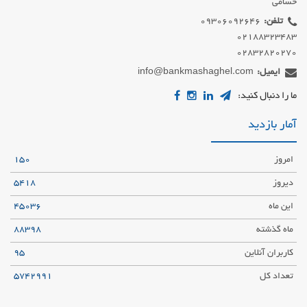
حسامی
تلفن:
02832820270
ایمیل:
info@bankmashaghel.com
ما را دنبال کنید:
آمار بازدید
امروز
150
دیروز
5418
این ماه
45036
ماه گذشته
88398
کاربران آنلاین
95
تعداد کل
5742991