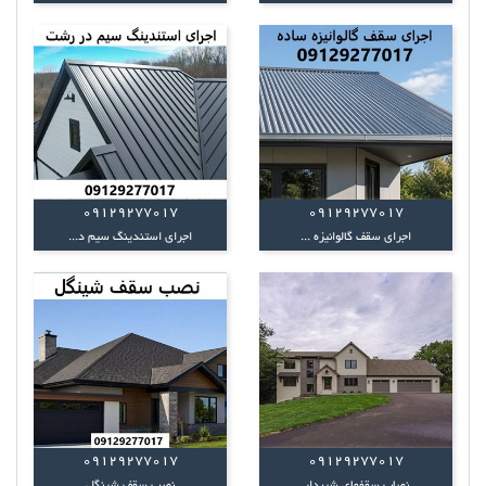
09129277017
09129277017
اجرای سقف گالوانیزه ...
اجرای استندینگ سیم د...
09129277017
09129277017