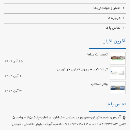
اخبار و خواندنی ها
درباره ما
تماس با ما
آخرین اخبار
تعمیرات مبلمان
15 آذر 1404
تولید کیسه و رول نایلون در تهران
12 آبان 1404
واتر استاپ
3 آبان 1404
تماس با ما
آدرس:
شعبه تهران-سهروردی جنوبی-خیابان اورامان-پلاک 25 - واحد 5
تلفن:02188323483 - 09129277017 شعبه آبیک : بلوار طالقانی . خیابان