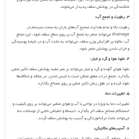
شکنندگی در پوشش سقف پدیدار می‌شوند.
3. رطوبت و تجمع آب:
رطوبت بالا و عدم هدایت صحیح آب‌های باران به سمت سیستم در
drainage می‌تواند منجر به تجمع آب بر روی سطح سقف شود. این تجمع
آب، علاوه بر افزایش وزن سقف، می‌تواند به نشت آب و در نتیجه پوسیدگی
و خراب شدن پوشش منجر شود.
4. نفوذ هوا و گرد و غبار:
نفوذ هوای آلوده و گرد و غبار می‌تواند بر عمر مفید پوشش سقف تأثیر منفی
بگذارد. تجمع ذرات معلق ممکن است با خیس شدن، در منافذ و شکاف‌ها
نفوذ کرده و در طول زمان تأثیر منفی بر روی مصالح بگذارد.
5. تغییرات دما:
تغییرات دما به ویژه در نواحی با آب و هوای متغیر می‌تواند بر روی کیفیت و
استحکام مصالح سقف اثر بگذارد. انبساط و انقباض ناشی از نوسانات دما
می‌تواند باعث ترک‌خوردگی و آسیب به پوشش سقف گردد.
6. آسیب‌های مکانیکی:
برخی مواقع، آسیب‌های مکانیکی مانند برخورد اجسام سنگین یا تجهیزات