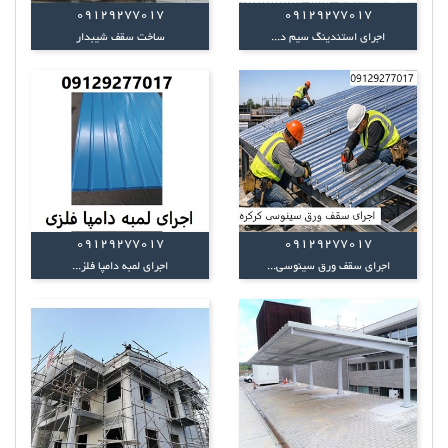
09129277017
09129277017
اجرای استندینگ سیم د...
ساخت سقف شیبدار
09129277017
09129277017
اجرای سقف ورق سینوسی...
اجرای لمبه دامپا فلز...