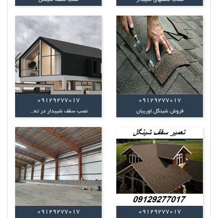
نصاب سقفهای شیبدار
نصب سقف شینگل
09129277017
09129277017
فروش شینگل اوریبان
نصب سقف شیبدار در ته...
09129277017
09129277017