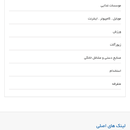
موسسات غذایی
موبایل . کامپیوتر . اینترنت
ورزش
زیورآلات
صنایع دستی و مشاغل خانگی
استخدام
متفرقه
صداقت اتحاد تعمیرگاه یونیت بلوک پمپ بوستر ترمز ABS در قرچک فروش یونیت
و بلوک ای بی اس ترمز ایرانی و خارجی اعلام قیمت خرید روز انواع پمپ و بوستر
ترمز اتومبیل با قیمت مناسب
لینک های اصلی