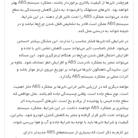
هرچقدر تایرها از کیفیت بالاتری برخوردار باشند، عملکرد سیستم ABS بهتر
خواهد بود. تایرهای مستهلک یا فرسوده، به دلیل کاهش چسبندگی به سطح
جاده، می‌توانند عملکرد ABS را تحت تاثیر قرار دهند. در این شرایط،
سیستم ABS ممکن است قادر به تشخیص قفل شدن چرخ‌ها نباشد و در
نتیجه نتواند به درستی عمل کند.
در شرایطی که تایرها فشار مناسب را ندارند، این مشکل بیشتر احساس
می‌شود. فشار نامناسب تایر می‌تواند سبب کاهش تماس تایر با جاده و
افزایش احتمال قفل شدن چرخ‌ها در هنگام ترمزگیری شود. این مسأله
می‌تواند منجر به عملکرد نادرست ABS و افزایش خطر تصادف شود. علاوه بر
این، ساییدگی ناهمگون تایرها می‌تواند بر توزیع نیروی ترمز موثر باشد و
اثرات منفی بر عملکرد سیستم ABS بگذارد.
مؤلفه دیگری که در ارزیابی تاثیر خرابی تایرها بر عملکرد ABS حائز اهمیت
است، نوع سطح جاده است. وقتی چسبندگی جاده کم باشد، مثل مواقعی که
سطح جاده خیس یا پوشیده از برف و یخ است، تایرهای آسیب‌دیده اثر
بیشتری بر عملکرد ABS خواهند داشت. در این شرایط، عملکرد سیستم
می‌تواند تحت تأثیر قرار گرفته و منجر به کاهش کنترل خودرو شود. بنابراین،
کیفیت و شرایط تایرها باید با توجه به شرایط جاده و آب و هوا بررسی شوند.
نیز لازم به ذکر است که بسیاری از سیستم‌های ABS جدیدتر دارای