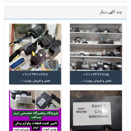
چند آگهی دیگر
09129470388
09107472885
تعمیر و فروش یونیت ا...
تعمیر و فروش یونیت ا...