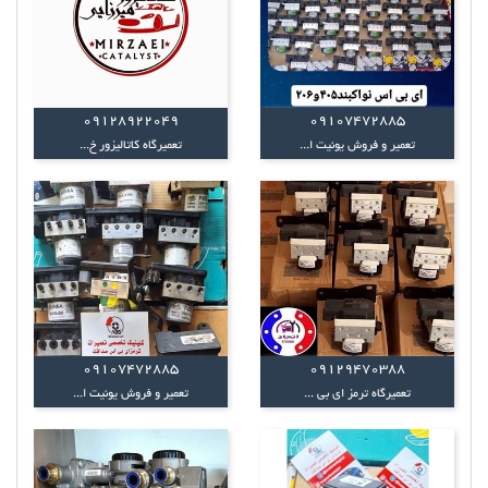
09128922049
09107472885
تعمیر و فروش یونیت ا...
تعمیرگاه کاتالیزور خ...
09107472885
09129470388
تعمیرگاه ترمز ای بی ...
تعمیر و فروش یونیت ا...