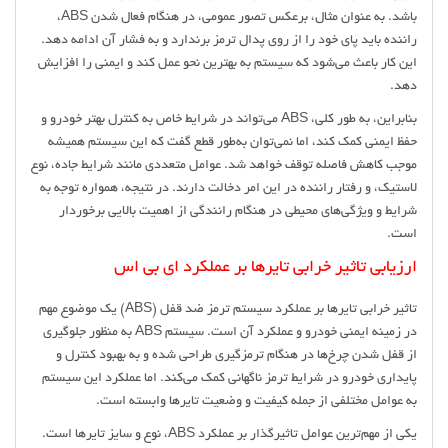
باشد. به عنوان مثال، برعکس تصور عمومی، در هنگام فعال شدن ABS،
راننده باید پای خود را از روی پدال ترمز برندارد و به فشار آن ادامه دهد.
این کار باعث می‌شود که سیستم به بهترین نحو عمل کند و ایمنی را افزایش
دهد.
بنابراین، به طور کلی، ABS می‌تواند در شرایط خاص به کنترل بهتر خودرو و
حفظ ایمنی کمک کند، اما نمی‌توان به‌طور قطع گفت که این سیستم همیشه
موجب کاهش فاصله توقف خواهد شد. عوامل متعددی مانند شرایط جاده، نوع
لاستیک، و رفتار راننده در این امر دخالت دارند. در نتیجه، همواره توجه به
شرایط و ویژگی‌های محیطی در هنگام رانندگی از اهمیت بالایی برخوردار
است.
ارزیابی تاثیر خرابی تایرها بر عملکرد ای بی اس
تاثیر خرابی تایرها بر عملکرد سیستم ترمز ضد قفل (ABS) یک موضوع مهم
در زمینه ایمنی خودرو و عملکرد آن است. سیستم ABS به منظور جلوگیری
از قفل شدن چرخ‌ها در هنگام ترمزگیری طراحی شده و به بهبود کنترل و
پایداری خودرو در شرایط ترمز ناگهانی کمک می‌کند. اما عملکرد این سیستم
به عوامل مختلفی از جمله کیفیت و وضعیت تایرها وابسته است.
یکی از مهم‌ترین عوامل تاثیرگذار بر عملکرد ABS، نوع و سایز تایرها است.