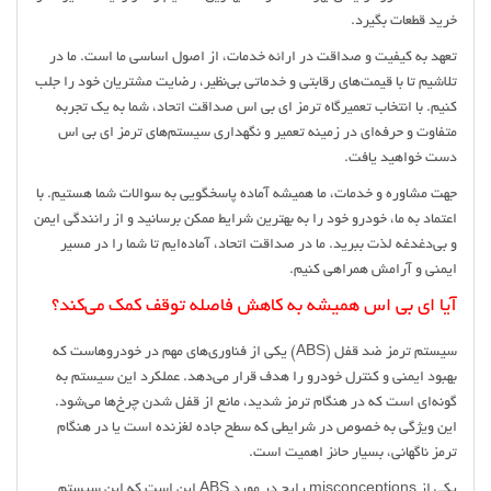
خرید قطعات بگیرد.
تعهد به کیفیت و صداقت در ارائه خدمات، از اصول اساسی ما است. ما در
تلاشیم تا با قیمت‌های رقابتی و خدماتی بی‌نظیر، رضایت مشتریان خود را جلب
کنیم. با انتخاب تعمیرگاه ترمز ای بی اس صداقت اتحاد، شما به یک تجربه
متفاوت و حرفه‌ای در زمینه تعمیر و نگهداری سیستم‌های ترمز ای بی اس
دست خواهید یافت.
جهت مشاوره و خدمات، ما همیشه آماده پاسخگویی به سوالات شما هستیم. با
اعتماد به ما، خودرو خود را به بهترین شرایط ممکن برسانید و از رانندگی ایمن
و بی‌دغدغه لذت ببرید. ما در صداقت اتحاد، آماده‌ایم تا شما را در مسیر
ایمنی و آرامش همراهی کنیم.
آیا ای بی اس همیشه به کاهش فاصله توقف کمک می‌کند؟
سیستم ترمز ضد قفل (ABS) یکی از فناوری‌های مهم در خودروهاست که
بهبود ایمنی و کنترل خودرو را هدف قرار می‌دهد. عملکرد این سیستم به
گونه‌ای است که در هنگام ترمز شدید، مانع از قفل شدن چرخ‌ها می‌شود.
این ویژگی به خصوص در شرایطی که سطح جاده لغزنده است یا در هنگام
ترمز ناگهانی، بسیار حائز اهمیت است.
یکی از misconceptions رایج در مورد ABS این است که این سیستم