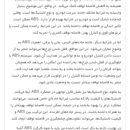
همیشه به کاهش فاصله توقف کمک می‌کند. در واقع، این موضوع بسیار
وابسته به شرایط مختلف جاده، سرعت خودرو، و نوع لاستیک‌ها است. وقتی
که جاده خشک است و خودرو در شرایط بهینه قرار دارد، ABS ممکن است
تأثیر اندکی بر فاصله توقف داشته باشد. در این شرایط، راننده ممکن است با
ترمزهای قوی و کنترل بهتر، فاصله توقف کمتری را تجربه کند.
اما در شرایط دیگر، مانند جاده‌های خیس، یخی یا برفی، اهمیت ABS به
وضوح نمایان می‌شود. در این مواقع، قفل شدن چرخ‌ها می‌تواند منجر به از
دست دادن کنترل خودرو و عدم توانایی در هدایت آن شود. سیستم ABS با
جلوگیری از قفل شدن چرخ‌ها، به راننده این امکان را می‌دهد که همچنان
بتواند فرمان را در دست داشته باشد و به سمت مقصد خود هدایت کند.
این وضعیت به نوعی مسئله کنترل را در اولویت قرار می‌دهد و ممکن است
منجر به فاصله توقف بیشتر نسبت به وضعیت عادی شود.
به علاوه، نوع لاستیک‌ها نیز نقش قابل توجهی در عملکرد ABS ایفا می‌کند.
لاستیک‌های با کیفیت بالا که مناسب شرایط جاده‌ای خاص هستند، می‌توانند
عملکرد ترمز را بهبود بخشند و در نتیجه، ممکن است فاصله توقف بهینه‌تر را
به همراه داشته باشند. در بستر جاده‌های لغزنده، این ترکیب بین ABS و
کیفیت لاستیک‌ها، می‌تواند تفاوت‌های چشم‌گیری در فاصله توقف ایجاد کند.
در نهایت، لازم به ذکر است که راننده نیز باید با نحوه کارکرد ABS آشنا