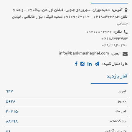
آدرس:
شعبه تهران-سهروردی جنوبی-خیابان اورامان-پلاک 25 - واحد 5
تلفن:02188323483 - 09129277017 شعبه آبیک : بلوار طالقانی . خیابان
حسامی
تلفن:
02832820270
ایمیل:
info@bankmashaghel.com
ما را دنبال کنید:
آمار بازدید
امروز
947
دیروز
5628
این ماه
40415
ماه گذشته
88398
کاربران آنلاین
51