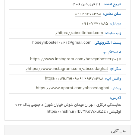
تاریخ انقضا:
31 فروردین 1406
تلفن تماس:
09129470388
موبایل:
09107472885
وب سایت:
https://absettehad.com/
پست الکترونیکی:
hoseynboster2021@gmail.com
اینستاگرام:
https://www.instagram.com/hoseynboster2017
تلگرام:
https://www.instagram.com/abssedaghat/
واتس اپ:
https://wa.me/989129470388
ویدئو:
https://www.aparat.com/abssedaghat
آدرس:
لوکیشن : https://nshn.ir/rbvYKdWxukZz
متن آگهی