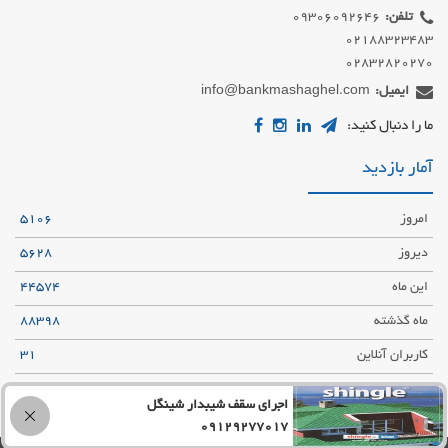
تلفن:
02832820270
ایمیل:
info@bankmashaghel.com
ما را دنبال کنید:
آمار بازدید
امروز
5106
دیروز
5628
این ماه
44574
ماه گذشته
88398
کاربران آنلاین
31
تعداد کل
5742529
اجرای سقف شیبدار شینگل
09129277017