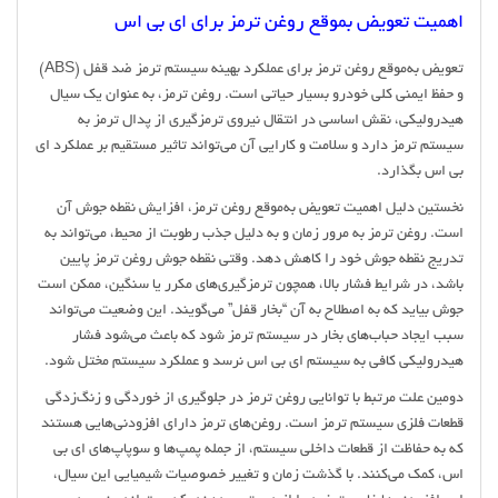
اهمیت تعویض بموقع روغن ترمز برای ای بی اس
تعویض به‌موقع روغن ترمز برای عملکرد بهینه سیستم ترمز ضد قفل (ABS)
و حفظ ایمنی کلی خودرو بسیار حیاتی است. روغن ترمز، به عنوان یک سیال
هیدرولیکی، نقش اساسی در انتقال نیروی ترمزگیری از پدال ترمز به
سیستم ترمز دارد و سلامت و کارایی آن می‌تواند تاثیر مستقیم بر عملکرد ای
بی اس بگذارد.
نخستین دلیل اهمیت تعویض به‌موقع روغن ترمز، افزایش نقطه جوش آن
است. روغن ترمز به مرور زمان و به دلیل جذب رطوبت از محیط، می‌تواند به
تدریج نقطه جوش خود را کاهش دهد. وقتی نقطه جوش روغن ترمز پایین
باشد، در شرایط فشار بالا، همچون ترمزگیری‌های مکرر یا سنگین، ممکن است
جوش بیاید که به اصطلاح به آن “بخار قفل” می‌گویند. این وضعیت می‌تواند
سبب ایجاد حباب‌های بخار در سیستم ترمز شود که باعث می‌شود فشار
هیدرولیکی کافی به سیستم ای بی اس نرسد و عملکرد سیستم مختل شود.
دومین علت مرتبط با توانایی روغن ترمز در جلوگیری از خوردگی و زنگ‌زدگی
قطعات فلزی سیستم ترمز است. روغن‌های ترمز دارای افزودنی‌هایی هستند
که به حفاظت از قطعات داخلی سیستم، از جمله پمپ‌ها و سوپاپ‌های ای بی
اس، کمک می‌کنند. با گذشت زمان و تغییر خصوصیات شیمیایی این سیال،