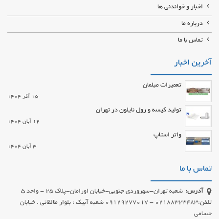
اخبار و خواندنی ها
درباره ما
تماس با ما
آخرین اخبار
تعمیرات مبلمان
15 آذر 1404
تولید کیسه و رول نایلون در تهران
12 آبان 1404
واتر استاپ
3 آبان 1404
تماس با ما
آدرس:
شعبه تهران-سهروردی جنوبی-خیابان اورامان-پلاک 25 - واحد 5
تلفن:02188323483 - 09129277017 شعبه آبیک : بلوار طالقانی . خیابان
حسامی