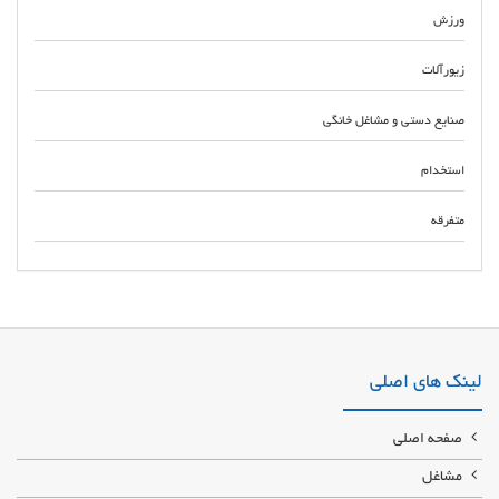
ورزش
زیورآلات
صنایع دستی و مشاغل خانگی
استخدام
متفرقه
خرید و فروش پمپ و بوستر ترمز انواع اتومبیل ایرانی و خارجی در امامزاده حسن
تعمیرگاه صداقت اتحاد مرکز تعمیر یونیت و بلوک ترمز ABS در محدوده امام زاده
حسن تهران با ضمانت و گارانتی
لینک های اصلی
صفحه اصلی
مشاغل