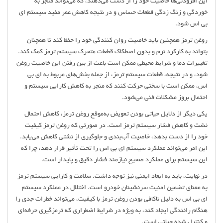
این افزودنی‌ها خاصیت خود را از دست می‌دهند، که می‌تواند منجر به
خوردگی و زنگ زدگی قطعات حساس و در نتیجه کاهش عمر مفید سیستم ای
بی اس شود.
روغن ترمز همچنین باید خاصیت روان کنندگی خود را حفظ کند تا همچنان
بتواند به کارکرد نرم و بدون اصطکاک قطعات متحرک سیستم ترمز کمک کند.
تغییرات دما و شرایط محیطی ممکن است باعث از بین رفتن این خاصیت روغن
شود، و در نتیجه، قطعات سیستم ترمز، از جمله بخش‌های مربوط به ای بی
اس، ممکن است با سختی حرکت کنند که منجر به کاهش کارایی سیستم و
احتمال بروز مشکلات فنی می‌شود.
یکی دیگر از دلایل حیاتی بودن تعویض به‌موقع روغن ترمز، کاهش احتمال
نشت و کاهش فشار سیستم ترمز است. در صورتی که روغن ترمز کیفیت
خود را از دست بدهد، خاصیت آب‌بندی و جلوگیری از نشتی کاهش می‌یابد.
این امر می‌تواند عملکرد سیستم ای بی اس را تحت تأثیر قرار دهد، چرا که
این سیستم برای عملکرد صحیح نیازمند فشار دقیق و پایدار است.
در نهایت، باید به ابعاد ایمنی نیز توجه داشت. سلامت و کارایی سیستم ترمز
به معنای تضمین امنیت سرنشینان خودرو است. اختلال در عملکرد سیستم
ای بی اس به دلیل ناکافی بودن روغن ترمز با کیفیت، می‌تواند خطرات جدی را
هنگام رانندگی ایجاد کند، به ویژه در شرایط اضطراری که ترمزگیری حرفه‌ای
و کنترل شده حیاتی است.