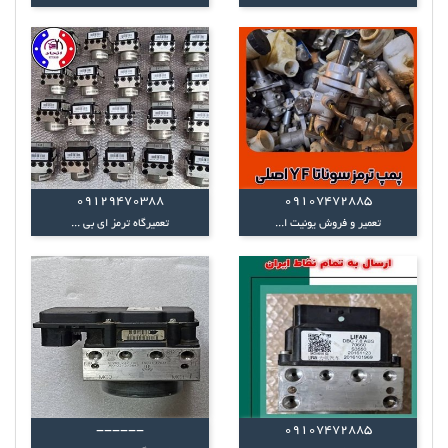
09129470388
09107472885
تعمیر و فروش یونیت ا...
تعمیرگاه ترمز ای بی ...
------
09107472885