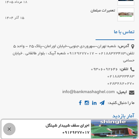
18 مرداد 1405
تعمیرات مبلمان
15 آذر 1404
تماس با ما
آدرس:
شعبه تهران-سهروردی جنوبی-خیابان اورامان-پلاک 25 - واحد 5
تلفن:02188323483 - 09129277017 شعبه آبیک : بلوار طالقانی . خیابان
حسامی
تلفن:
02832820270
ایمیل:
info@bankmashaghel.com
ما را دنبال کنید:
آمار بازدید
اجرای سقف شیبدار شینگل
امروز
2
09129277017