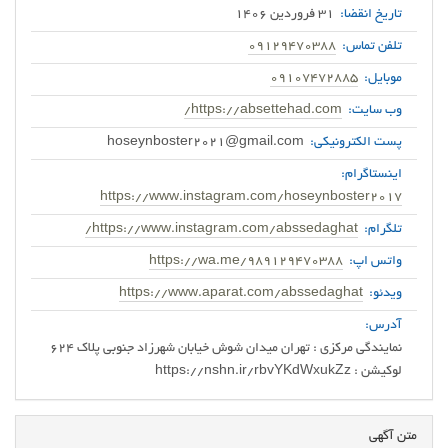
تاریخ انقضا:
31 فروردین 1406
تلفن تماس:
09129470388
موبایل:
09107472885
وب سایت:
https://absettehad.com/
پست الکترونیکی:
hoseynboster2021@gmail.com
اینستاگرام:
https://www.instagram.com/hoseynboster2017
تلگرام:
https://www.instagram.com/abssedaghat/
واتس اپ:
https://wa.me/989129470388
ویدئو:
https://www.aparat.com/abssedaghat
آدرس:
لوکیشن : https://nshn.ir/rbvYKdWxukZz
متن آگهی