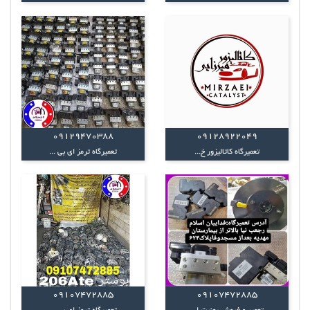
09129470388
09128922049
تعمیرگاه کاتالیزور خ...
تعمیرگاه ترمز ای بی ...
09107472885
09107472885