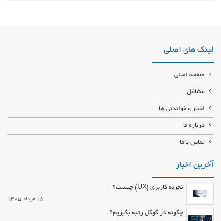
تعمیرکار بلوک ای بی اس و یونیت ای بی اس در پاسداران واردات و پخش لوازم
ترمزی خودرو با قیمت ارزان صداقت اتحاد مرکز خرید و فروش پمپ و بوستر ترمز
ABS در پاسداران تهران
لینک های اصلی
صفحه اصلی
مشاغل
اخبار و خواندنی ها
درباره ما
تماس با ما
آخرین اخبار
تجربه کاربری (UX) چیست؟
18 مرداد 1405
چگونه در گوگل رتبه بگیریم؟