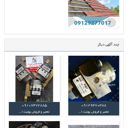
چند آگهی دیگر
09107472885
09129470388
تعمیر و فروش یونیت ا...
تعمیر و فروش یونیت ا...