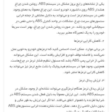
یکی از نشانه‌های رایج بروز مشکل در سیستم ABS، روشن شدن چراغ
هشدار ABS روی داشبورد خودرو است. این چراغ معمولاً به معنای وجود
نقص در سیستم ترمز است و می‌تواند به دلایل مختلفی از جمله خرابی
سنسورهای سرعت چرخ، مشکلات در واحد کنترل ABS یا حتی نقص در
سیم‌کشی خودرو باشد. در صورت روشن شدن این چراغ، بهتر است سریعاً
خودرو را به یک تعمیرگاه معتبر ببرید.
2. کاهش کارایی ترمزها
در برخی موارد، ممکن است احساس کنید که ترمزهای خودرو به خوبی عمل
نمی‌کنند یا فاصله توقف خودرو افزایش یافته است. این مشکل می‌تواند
ناشی از خرابی پمپ ABS باشد که مسئول تنظیم فشار ترمز در چرخ‌هاست.
همچنین، وجود هوا در سیستم هیدرولیک یا نشت مایع ترمز نیز می‌تواند به
کاهش کارایی ترمزها منجر شود.
3. لرزش پدال ترمز
لرزش پدال ترمز هنگام ترمزگیری می‌تواند نشانه‌ای از وجود مشکل در
سیستم ABS باشد. این لرزش معمولاً به دلیل فعال شدن سیستم ABS در
شرایط لغزنده یا ناهموار اتفاق می‌افتد. اما اگر این لرزش به طور مکرر و
بدون دلیل خاصی رخ دهد، ممکن است نشان‌دهنده خرابی سنسورهای ABS