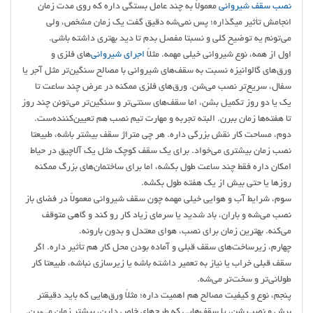
نصب سقف شیروانی
معمولاً به چند عامل بستگی داره که روی مدت زمان
انجامش تأثیر میگذاره؛ پس نمی‌شه دقیق گفت یک زمان مشخص، ولی
می‌تونم یه توضیح کلی و نسبتا مفصل بدم تا دید بهتری داشته باشی.
اول از همه، نوع شیروانی خیلی مهمه. مثلاً
اجرای شیروانی‌
های فلزی و
ورق‌های گالوانیزه نسبت به سقف‌های شیروانی با مصالح سنگین‌تر مثل آجر یا
سفال، سریع‌تر نصب می‌شن. ورق‌های فلزی ممکنه در عرض چند ساعت تا
یک یا دو روز تکمیل بشن، اما سقف‌های سنتی‌تر و سنگین‌تر می‌تونن چند روز
تا هفته‌ها زمان ببرن. البته تجربه و مهارت تیم نصب هم تعیین‌کننده‌ست.
دوم، مساحت کار نقش بزرگی داره. هر چی متراژ سقف بیشتر باشه، طبیعتا
نصب زمان بیشتری می‌خواد. برای یک سقف کوچک مثل یک آلاچیق در حیاط
امکان داره فقط چند ساعت طول بکشه، اما برای ساختمان‌های بزرگ ممکنه
روزها یا حتی بیش از یک هفته طول بکشه.
سوم، شرایط آب و هوایی خیلی مهمه چون سقف شیروانی معمولاً در فضای باز
نصب می‌شه و باران، باد شدید یا سرمای زیاد کار رو کند و گاهی متوقف
می‌کنه. بهترین زمان برای نصب، هوای معتدل و بدون بارونه.
چهارم، زیرساخت‌های سقف قبلی و آماده بودن محل کار هم تأثیر داره. اگر
سقف قبلی خراب یا نیاز به تعمیر داشته باشه یا زیرسازی نباشه، طبیعتا کار
طولانی‌تر و سخت‌تر می‌شه.
پنجم، نوع و کیفیت مصالح هم اهمیت داره؛ مثلاً ورق‌هایی که باید دقیقتر
برش و نصب شن، یا سقف‌هایی که طرح‌های خاص دارن، بیشتر زمان می‌برن.