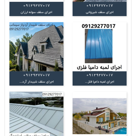
09129277017
09129277017
اجرای سقف شیروانی
اجرای سقف سوله ارزان
09129277017
09129277017
اجرای لمبه دامپا فلز...
اجرای سقف شیبدار آرد...