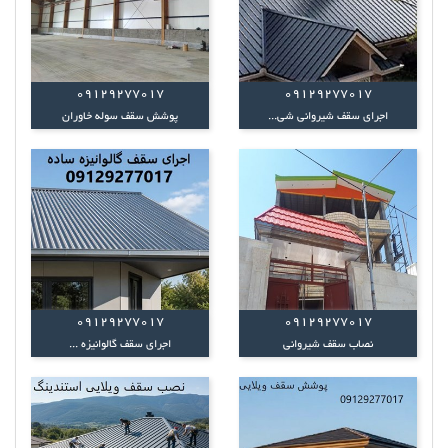
09129277017
09129277017
اجرای سقف شیروانی شی...
پوشش سقف سوله خاوران
09129277017
09129277017
نصاب سقف شیروانی
اجرای سقف گالوانیزه ...