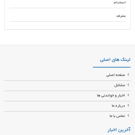
استخدام
متفرقه
شرکت طراح و نصاب انواع سقف شیروانی با ورق شینگل پلیمری ، دکرا آلومینیومی
، پرچین طرح سفال آردواز ایرانیت ذوزنقه گالوانیزه رنگی در تهران با قیمت ارزان
و کیفیت استاندارد
لینک های اصلی
صفحه اصلی
مشاغل
اخبار و خواندنی ها
درباره ما
تماس با ما
آخرین اخبار