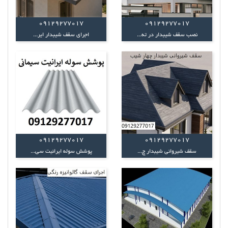
09129277017
09129277017
نصب سقف شیبدار در ته...
اجرای سقف شیبدار ایر...
09129277017
09129277017
سقف شیروانی شیبدار چ...
پوشش سوله ایرانیت سی...