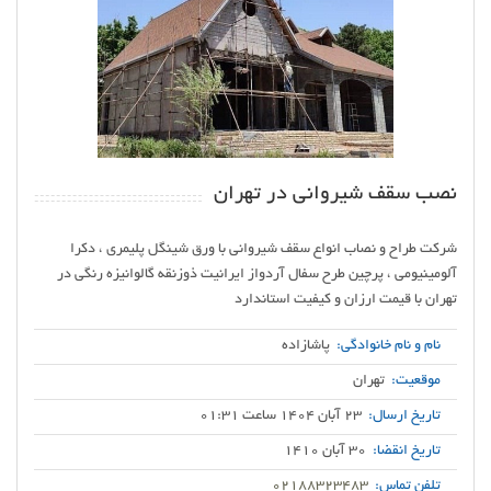
نصب سقف شیروانی در تهران
شرکت طراح و نصاب انواع سقف شیروانی با ورق شینگل پلیمری ، دکرا
آلومینیومی ، پرچین طرح سفال آردواز ایرانیت ذوزنقه گالوانیزه رنگی در
تهران با قیمت ارزان و کیفیت استاندارد
نام و نام خانوادگی:
پاشازاده
موقعیت:
تهران
تاریخ ارسال:
23 آبان 1404 ساعت 01:31
تاریخ انقضا:
30 آبان 1410
تلفن تماس:
02188323483