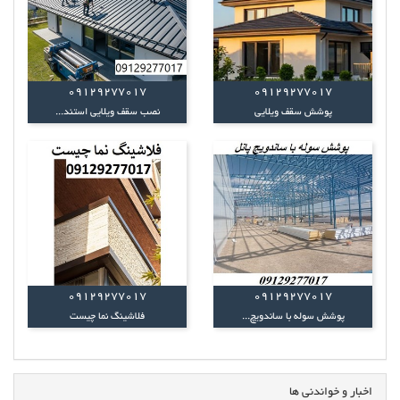
09129277017
09129277017
پوشش سقف ویلایی
نصب سقف ویلایی استند...
09129277017
09129277017
پوشش سوله با ساندویچ...
فلاشینگ نما چیست
اخبار و خواندنی ها