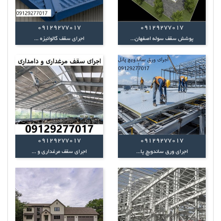
09129277017
09129277017
پوشش سقف سوله اصفهان...
اجرای سقف گالوانیزه ...
09129277017
09129277017
اجرای ورق ساندویچ پا...
اجرای سقف مرغداری و ...