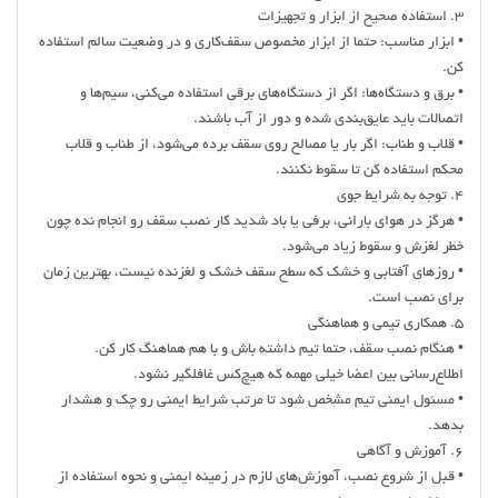
3. استفاده صحیح از ابزار و تجهیزات
• ابزار مناسب: حتما از ابزار مخصوص سقف‌کاری و در وضعیت سالم استفاده
کن.
• برق و دستگاه‌ها: اگر از دستگاه‌های برقی استفاده می‌کنی، سیم‌ها و
اتصالات باید عایق‌بندی شده و دور از آب باشند.
• قلاب و طناب: اگر بار یا مصالح روی سقف برده می‌شود، از طناب و قلاب
محکم استفاده کن تا سقوط نکنند.
4. توجه به شرایط جوی
• هرگز در هوای بارانی، برفی یا باد شدید کار نصب سقف رو انجام نده چون
خطر لغزش و سقوط زیاد می‌شود.
• روزهای آفتابی و خشک که سطح سقف خشک و لغزنده نیست، بهترین زمان
برای نصب است.
5. همکاری تیمی و هماهنگی
• هنگام نصب سقف، حتما تیم داشته باش و با هم هماهنگ کار کن.
اطلاع‌رسانی بین اعضا خیلی مهمه که هیچ‌کس غافلگیر نشود.
• مسئول ایمنی تیم مشخص شود تا مرتب شرایط ایمنی رو چک و هشدار
بدهد.
6. آموزش و آگاهی
• قبل از شروع نصب، آموزش‌های لازم در زمینه ایمنی و نحوه استفاده از