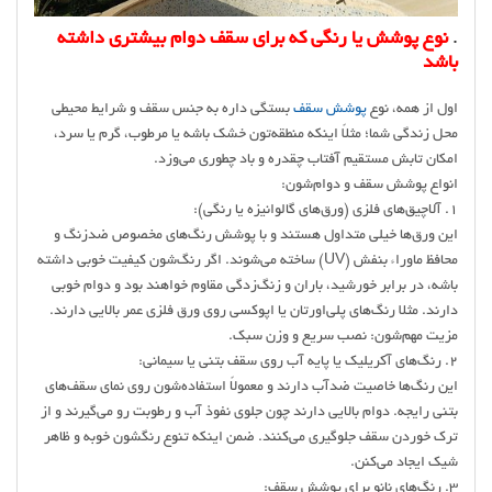
.
نوع پوشش یا رنگی که برای سقف دوام بیشتری داشته
باشد
اول از همه، نوع
پوشش سقف
بستگی داره به جنس سقف و شرایط محیطی
محل زندگی شما؛ مثلاً اینکه منطقه‌تون خشک باشه یا مرطوب، گرم یا سرد،
امکان تابش مستقیم آفتاب چقدره و باد چطوری می‌وزد.
انواع پوشش سقف و دوام‌شون:
1. آلاچیق‌های فلزی (ورق‌های گالوانیزه یا رنگی):
این ورق‌ها خیلی متداول هستند و با پوشش رنگ‌های مخصوص ضدزنگ و
محافظ ماوراء بنفش (UV) ساخته می‌شوند. اگر رنگ‌شون کیفیت خوبی داشته
باشه، در برابر خورشید، باران و زنگ‌زدگی مقاوم خواهند بود و دوام خوبی
دارند. مثلا رنگ‌های پلی‌اورتان یا اپوکسی روی ورق فلزی عمر بالایی دارند.
مزیت مهم‌شون: نصب سریع و وزن سبک.
2. رنگ‌های آکریلیک یا پایه آب روی سقف بتنی یا سیمانی:
این رنگ‌ها خاصیت ضدآب دارند و معمولاً استفاده‌شون روی نمای سقف‌های
بتنی رایجه. دوام بالایی دارند چون جلوی نفوذ آب و رطوبت رو می‌گیرند و از
ترک خوردن سقف جلوگیری می‌کنند. ضمن اینکه تنوع رنگشون خوبه و ظاهر
شیک ایجاد می‌کنن.
3. رنگ‌های نانو برای پوشش سقف: