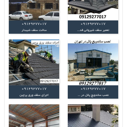
09129277017
09129277017
تعمیر سقف شیروانی قد...
ساخت سقف شیبدار
09129277017
09129277017
نصب ساندویچ پانل در ...
اجرای سقف ورق پرچین