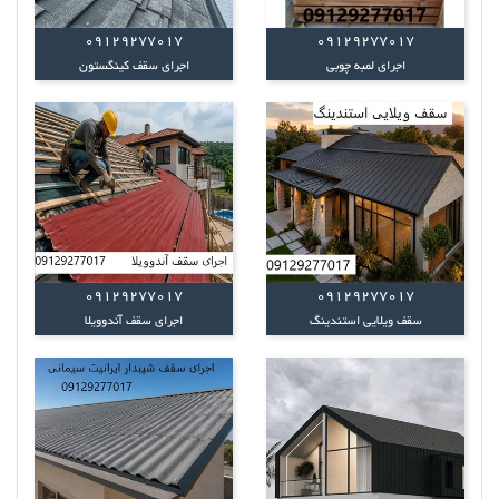
09129277017
09129277017
اجرای لمبه چوبی
اجرای سقف کینگستون
09129277017
09129277017
سقف ویلایی استندینگ
اجرای سقف آندوویلا