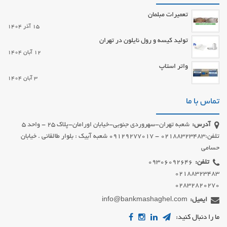
تعمیرات مبلمان
15 آذر 1404
تولید کیسه و رول نایلون در تهران
12 آبان 1404
واتر استاپ
3 آبان 1404
تماس با ما
آدرس:
شعبه تهران-سهروردی جنوبی-خیابان اورامان-پلاک 25 - واحد 5
تلفن:02188323483 - 09129277017 شعبه آبیک : بلوار طالقانی . خیابان
حسامی
تلفن:
02832820270
ایمیل:
info@bankmashaghel.com
ما را دنبال کنید: