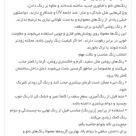
رنگ‌های نانو با فناوری جدید ساخته شده‌اند و علاوه بر رنگ دادن،
ویژگی‌هایی مثل ضدگرد و غبار، ضد اشعه UV و ضدقارچ دارند. دوامشون
خیلی زیادتر از رنگ‌های معمولیه و به مدت طولانی نیازی به ترمیم ندارند.
4. رنگ روغنی آلکیدی برای سقف:
این رنگ‌ها معمولا روی پوشش‌های فلزی و چوبی استفاده می‌شوند و مقاومت
خوبی در برابر رطوبت دارند. اما اگر کیفیت رنگ پایین باشه، ممکنه زودتر
کنده شوند یا ترک بخورند.
انتخاب رنگ مناسب و نکات مهم:
• رنگ‌های روشن مثل سفید، کرم و خاکستری روشن، گرما را کمتر جذب
می‌کنند و مخصوصاً در مناطق گرمسیر باعث می‌شوند دمای داخل ساختمان
کمتر بالا برود.
• رنگ تیره ممکن است گرمای بیشتری جذب کند و رنگ آن زودتر کمرنگ
شود.
• حتما قبل از رنگ‌آمیزی، سطح سقف را کاملاً تمیز و خشک کن تا رنگ خوب
بچسبد و دوام بیشتری داشته باشد.
• استفاده از پرایمر (زیررنگ) مناسب قبل از رنگ نهایی به چسبندگی و دوام
رنگ کمک زیادی می‌کند.
جمع‌بندی اگه بخوام خلاصه بگم:
برای داشتن سقفی با دوام بالا، بهترین گزینه‌ها معمولاً رنگ‌های نانو و