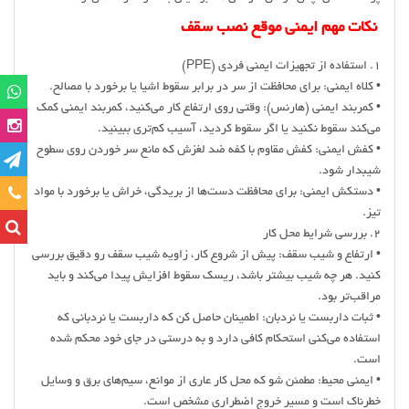
نکات مهم ایمنی موقع نصب سقف
1. استفاده از تجهیزات ایمنی فردی (PPE)
• کلاه ایمنی: برای محافظت از سر در برابر سقوط اشیا یا برخورد با مصالح.
• کمربند ایمنی (هارنس): وقتی روی ارتفاع کار می‌کنید، کمربند ایمنی کمک
می‌کند سقوط نکنید یا اگر سقوط کردید، آسیب کم‌تری ببینید.
• کفش ایمنی: کفش مقاوم با کفه ضد لغزش که مانع سر خوردن روی سطوح
شیبدار شود.
تماس
• دستکش ایمنی: برای محافظت دست‌ها از بریدگی، خراش یا برخورد با مواد
تیز.
2. بررسی شرایط محل کار
• ارتفاع و شیب سقف: پیش از شروع کار، زاویه شیب سقف رو دقیق بررسی
کنید. هر چه شیب بیشتر باشد، ریسک سقوط افزایش پیدا می‌کند و باید
مراقب‌تر بود.
• ثبات داربست یا نردبان: اطمینان حاصل کن که داربست یا نردبانی که
استفاده می‌کنی استحکام کافی دارد و به درستی در جای خود محکم شده
است.
• ایمنی محیط: مطمئن شو که محل کار عاری از موانع، سیم‌های برق و وسایل
خطرناک است و مسیر خروج اضطراری مشخص است.