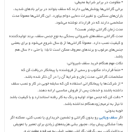
• مقاومت در برابر شرایط محیطی:
برخی گارانتی‌ها پوشش‌هایی دارند که سقف بتواند در برابر بادهای شدید،
باران‌های سنگین، و تغییرات دمایی دوام بیاورد. این گارانتی‌ها معمولاً مدت
مشخصی دارند که در قرارداد نوشته می‌شود.
مدت زمان گارانتی چقدر هست؟
مدت گارانتی سقف‌های شیروانی بستگی به نوع جنس سقف، برند تولیدکننده
و کیفیت نصب دارد. معمولاً گارانتی‌ها از ۵ سال شروع می‌شود و برای بعضی
جنس‌های مرغوب و برندهای معروف ممکن است تا ۱۵ یا حتی ۲۰ سال هم
باشد.
نکات مهم هنگام خرید سقف شیروانی:
• حتماً قرارداد مکتوب و رسمی از فروشنده یا پیمانکار دریافت کن که
مشخصات گارانتی، مدت زمان و شرایط آن را در آن ذکر شده باشد.
• از شرکت‌ها یا پیمانکارانی استفاده کن که سابقه خوبی در کار و نصب سقف
داشته باشند و خدمات پس از فروش مناسبی ارائه دهند.
• دقت کن که جنس مواد اولیه و رنگ به کار رفته استاندارد و با کیفیت باشد
تا نیاز به ترمیم زودهنگام نداشته باشد.
خوبه بدونی:
اگر
سقف ویلایی
رو بدون گارانتی و تضمین خریداری یا نصب کنی، ممکنه اگر
بعداً مشکلی پیش بیاد، مجبور بشی هزینه‌های زیادی برای تعمیر یا تعویض
پرداخت کنی. پس گرفتن گارانتی معتبر خیلی به صرفه و مطمئن‌تره.