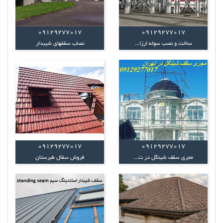
09129277017
09129277017
ساخت و نصب سوله ارزا...
نصاب سقفهای شیبدار
09129277017
09129277017
مجری سقف شینگل در ت...
فروش سفال طبرستان