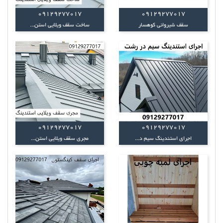
09129277017
09129277017
سقف شیروانی کوهسار
ساخت سقف ویلایی استن...
09129277017
09129277017
اجرای استندینگ سیم د...
مجری سقف ویلایی استن...