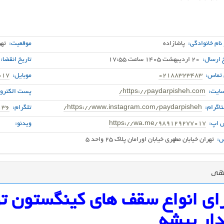
 نام خانوادگی:
پاشازاده
موقعیت:
تهر
 ارسال:
20 اردیبهشت 1405 ساعت 17:55
تاریخ انقضا:
 تماس:
02188323483
موبایل:
017
ایت:
https://paydarpisheh.com/
پست الکترون
اگرام:
https://www.instagram.com/paydarpisheh/
تلگرام:
136
 اپ:
https://wa.me/989129277017
ویدئو:
:
تهران خیابان مطهری خیابان اورامان پلاک 25 واحد 5
گهی
ای انواع سقف های کینگستون 
دار پیشه