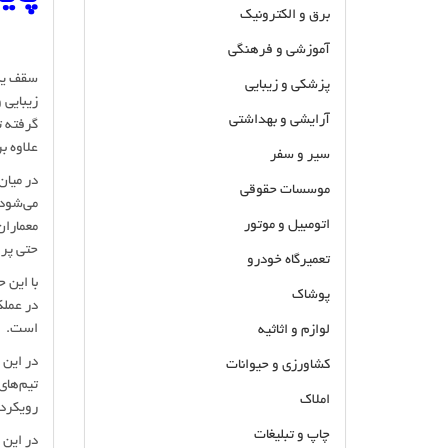
برق و الکترونیک
آموزشی و فرهنگی
سقف یکی
پزشکی و زیبایی
زیبایی 
آرایشی و بهداشتی
گرفته ت
علاوه بر
سیر و سفر
در میا
موسسات حقوقی
می‌شود.
اتومبیل و موتور
معماران
حتی پر
تعمیرگاه خودرو
با این 
پوشاک
در عملک
است.
لوازم و اثاثیه
در این 
کشاورزی و حیوانات
تیم‌های
املاک
رویکردی
چاپ و تبلیغات
در این 