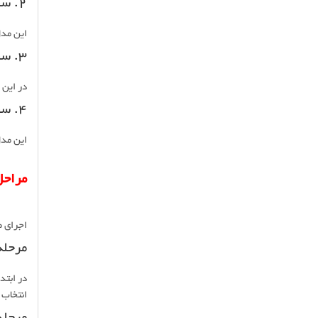
2. سقف کینگستون طرح کلاسیک
این مدل
3. سقف کینگستون طرح رومی
در این 
4. سقف کینگستون طرح مدرن
این مدل
مراح
اجرای ص
مرحله
در ابتد
انتخاب 