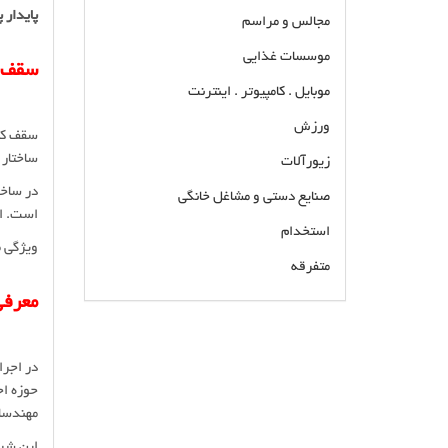
پایدار 
مجالس و مراسم
موسسات غذایی
سقف 
موبایل . کامپیوتر . اینترنت
ورزش
سقف کی
ساختار 
زیورآلات
در ساخت
صنایع دستی و مشاغل خانگی
است. ای
استخدام
ویژگی م
متفرقه
معرفی
بهترین تیم نصب انواع سقف کینگستون با تضمین
آب بندی در تهران و حومه. مشاوره رایگان و مناسب
در اجرا
ترین قیمت تیم اجرایی حرفه ای تضمین کیفیت
حوزه اج
کتبی استفاده از بهترین متریال
مهندسان
این شرک