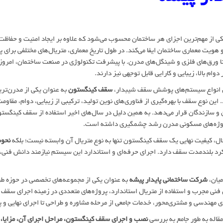
 از مهم‌ترین اجزای هر ساختمان محسوب می‌شود که علاوه بر ایجاد امنیت و حفاظت 
و هویت معماری ساختمان ایفا می‌کند. در طول تاریخ معماری، متریال‌های مختلفی برا
ا ورق‌های فلزی و شینگل‌های مدرن. با پیشرفت تکنولوژی در صنعت ساختمان، امرو
 دوام بالا، زیبایی و کارایی قابل توجهی نیز دارند.
ن انواع سیستم‌های پوشش سقف شیبدار،
سقف کینگستون
به عنوان یکی از مدرن‌تری
 این نوع سقف با بهره‌گیری از فناوری‌های نوین تولید، ترکیبی از زیبایی، دوام، مقاو
 و سازندگان قرار می‌دهد. به همین دلیل در سال‌های اخیر استفاده از سقف کینگست
وژه‌های مسکونی مدرن رشد چشمگیری داشته است.
حال، کیفیت نهایی یک سقف کینگستون تنها به نوع متریال آن وابسته نیست؛ بلکه
نحوه
رد بلندمدت سقف دارد. اجرای حرفه‌ای و استاندارد این سیستم نیازمند دانش فنی،
میان،
شرکت ساختمانی پایدار پیشه
به عنوان یکی از مجموعه‌های تخصصی در حوزه طرا
 فنی مجرب و استفاده از متریال استاندارد، پروژه‌های متعددی در زمینه اجرای سقف ک
 مهندسی و مشتری‌محور، خدمات جامعی از مرحله مشاوره و طراحی تا اجرای نهایی و پش
مقاله به طور جامع به بررسی
نصب و اجرای سقف کینگستون، مراحل اجرای آن، مزایا،