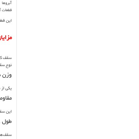
آبروها
قطعات آ
این قطع
مزایا
سقف کین
نوع سقف
وزن 
یکی از 
مقاوم
این سقف
طول ع
سقف‌های