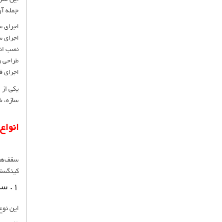
جمله آن
اجرای 
اجرای س
نصب انو
طراحی و
اجرای ف
یکی از 
سازه، ش
انواع
سقف‌های
کینگستو
1. سقف کینگستون طرح شینگل
این نوع