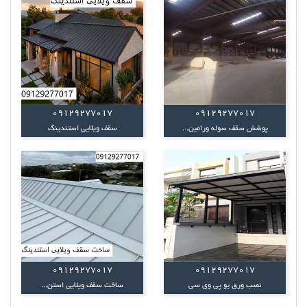
09129277017
09129277017
پوشش سقف سوله ورامین...
سقف ویلایی استندینگ
09129277017
09129277017
نصب ورق یو پی وی سی
ساخت سقف ویلایی استن...