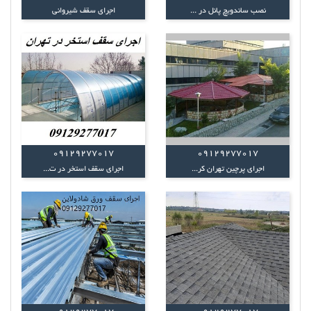
نصب ساندویچ پانل در ...
اجرای سقف شیروانی
09129277017
09129277017
اجرای پرچین تهران کر...
اجرای سقف استخر در ت...