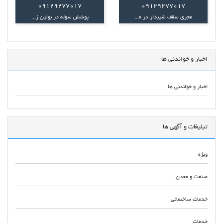
09129277017
09129277017
مجری سقف شیبدار در ه...
پوشش سوله در بوئین ز...
اخبار و خواندنی ها
اخبار و خواندنی ها
تبلیغات و آگهی ها
ویژه
صنعت و معدن
خدمات ساختمانی
خدمات