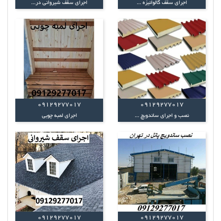
اجرای سقف گالوانیزه ...
اجرای سقف شیروانی در...
09129277017
09129277017
نصب و اجرای ساندویچ ...
اجرای لمبه چوبی
09129277017
09129277017