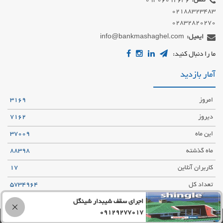
تلفن:
02832820270
ایمیل:
info@bankmashaghel.com
ما را دنبال کنید:
آمار بازدید
امروز
3169
دیروز
7162
این ماه
37009
ماه گذشته
88398
کاربران آنلاین
17
تعداد کل
5734964
اجرای سقف شیبدار شینگل
09129277017