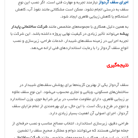
اجرای سقف آردواز
نیازمند تجربه و مهارت فنی است. اگر نصب این نوع
سقف به درستی انجام نشود، ممکن است مشکلاتی مانند نفوذ آب، کاهش
استحکام یا کاهش زیبایی ظاهری ایجاد شود.
به همین دلیل همکاری با مجموعه‌های متخصص مانند
شرکت ساختمانی پایدار
پیشه
می‌تواند تأثیر زیادی در کیفیت نهایی پروژه داشته باشد. این شرکت با
تجربه اجرایی در زمینه سقف‌های شیبدار، خدمات طراحی، زیرسازی و نصب
انواع سقف آردواز را با رعایت استانداردهای فنی ارائه می‌دهد.
نتیجه‌گیری
سقف آردواز یکی از بهترین گزینه‌ها برای پوشش سقف‌های شیبدار در
ساختمان‌های مسکونی، ویلایی و تجاری محسوب می‌شود. این نوع سقف علاوه
بر زیبایی ظاهری، دارای مقاومت مناسب در برابر شرایط جوی، وزن استاندارد
و تنوع در طرح و رنگ است. با این حال، برای بهره‌مندی از تمام مزایای سقف
آردواز، اجرای اصولی آن اهمیت بسیار زیادی دارد.
طراحی دقیق، زیرسازی استاندارد، انتخاب مصالح مناسب و نصب حرفه‌ای از
جمله عواملی هستند که می‌توانند دوام و عملکرد صحیح سقف را تضمین
کنند. در این میان، همکاری با مجموعه‌های متخصص مانند
شرکت ساختمانی