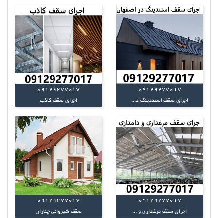
09129277017
09129277017
اجرای سقف استندینگ د...
اجرای سقف کاذب
09129277017
09129277017
اجرای سقف مرغداری و ...
سقف شیروانی چناران