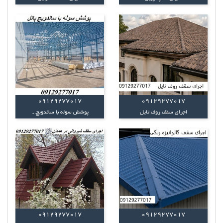
09129277017
09129277017
اجرای سقف روف تایل
پوشش سوله با ساندویچ...
09129277017
09129277017