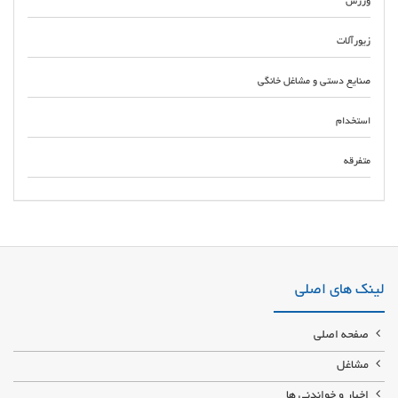
ورزش
زیورآلات
صنایع دستی و مشاغل خانگی
استخدام
متفرقه
بهترین تیم نصب سقف آردواز با تضمین آب بندی در تهران و کرج شرکت ساختمانی
پایدار پیشه متخصص اجرای سقف آردواز صفر تا صد پروژه با مشاوره رایگان و
بهترین قیمت
لینک های اصلی
صفحه اصلی
مشاغل
اخبار و خواندنی ها