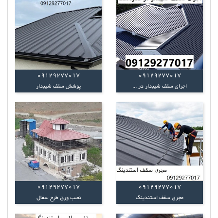
09129277017
09129277017
اجرای سقف شیبدار در ...
پوشش سقف شیبدار
09129277017
09129277017
مجری سقف استندینگ
نصب ورق طرح سفال