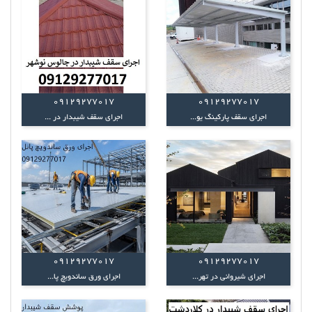
09129277017
09129277017
اجرای سقف پارکینگ یو...
اجرای سقف شیبدار در ...
09129277017
09129277017
اجرای شیروانی در تهر...
اجرای ورق ساندویچ پا...