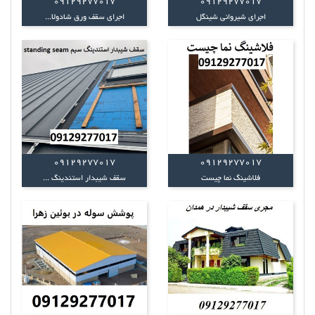
09129277017
09129277017
اجرای شیروانی شینگل
اجرای سقف ورق شادولا...
09129277017
09129277017
فلاشینگ نما چیست
سقف شیبدار استندینگ ...