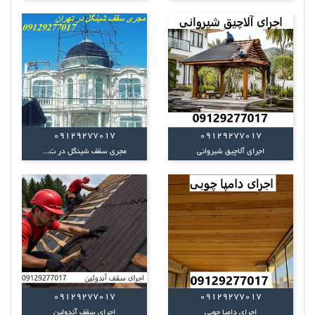
09129277017
09129277017
اجرای آلاچیق شیروانی
مجری سقف شینگل در ت...
09129277017
09129277017
اجرای دامپا چوبی
اجرای سقف آندولین