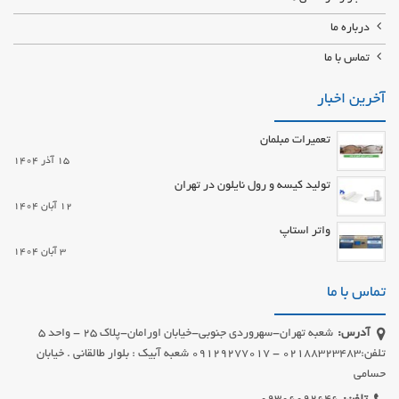
درباره ما
تماس با ما
آخرین اخبار
تعمیرات مبلمان
15 آذر 1404
تولید کیسه و رول نایلون در تهران
12 آبان 1404
واتر استاپ
3 آبان 1404
تماس با ما
آدرس:
شعبه تهران-سهروردی جنوبی-خیابان اورامان-پلاک 25 - واحد 5
تلفن:02188323483 - 09129277017 شعبه آبیک : بلوار طالقانی . خیابان
حسامی