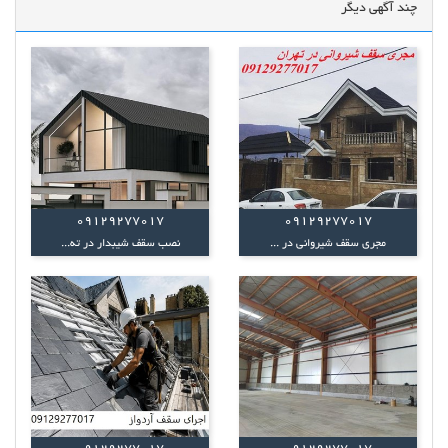
چند آگهی دیگر
09129277017
09129277017
مجری سقف شیروانی در ...
نصب سقف شیبدار در ته...