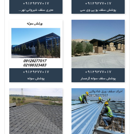
09129277017
09129277017
پوشش سقف یو پی وی سی
مجری سقف شیروانی تهر...
09129277017
09129277017
پوشش سقف سوله گرمسار
پوشش سوله