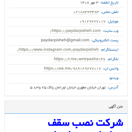
تاریخ انقضا:
3 مهر 1406
تلفن تماس:
02188323483
موبایل:
09129277017
وب سایت:
https://paydarpisheh.com/
پست الکترونیکی:
paydarpisheh@gmail.com
اینستاگرام:
https://www.instagram.com/paydarpisheh/
تلگرام:
https://t.me/amirpasha136
واتس اپ:
https://wa.me/989129277017
ویدئو:
آدرس:
تهران خیابان مطهری خیابان اورامان پلاک 25 واحد 5
متن آگهی
شرکت نصب سقف