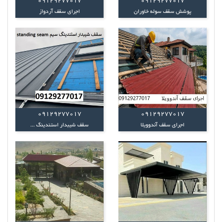
09129277017
09129277017
پوشش سقف سوله خاوران
اجرای سقف آردواز
09129277017
09129277017
اجرای سقف آندوویلا
سقف شیبدار استندینگ ...