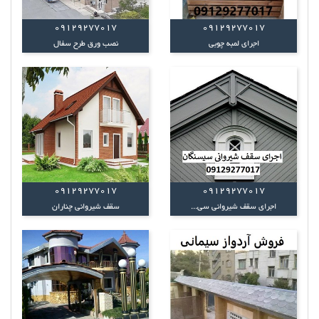
09129277017
09129277017
اجرای لمبه چوبی
نصب ورق طرح سفال
09129277017
09129277017
اجرای سقف شیروانی سی...
سقف شیروانی چناران