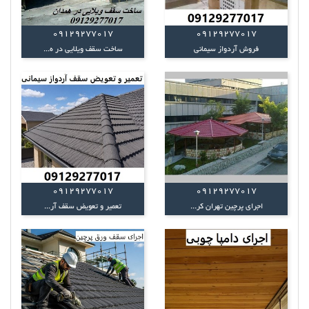
09129277017
09129277017
فروش آردواز سیمانی
ساخت سقف ویلایی در ه...
09129277017
09129277017
اجرای پرچین تهران کر...
تعمیر و تعویض سقف آر...