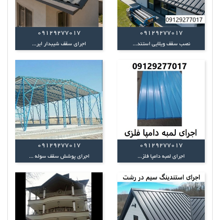
09129277017
09129277017
نصب سقف ویلایی استند...
اجرای سقف شیبدار ایر...
09129277017
09129277017
اجرای لمبه دامپا فلز...
اجرای پوشش سقف سوله ...