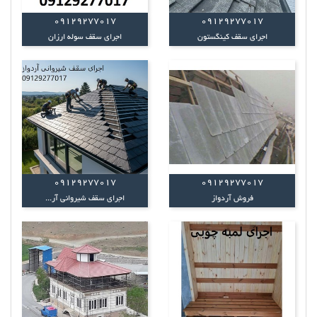
09129277017
09129277017
اجرای سقف کینگستون
اجرای سقف سوله ارزان
09129277017
09129277017
فروش آردواز
اجرای سقف شیروانی آر...