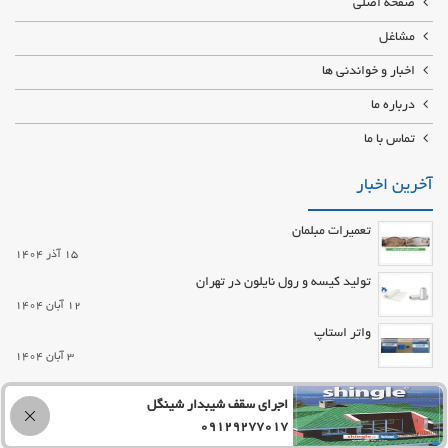
صفحه اصلی
مشاغل
اخبار و خواندنی ها
درباره ما
تماس با ما
آخرین اخبار
تعمیرات مبلمان
15 آذر 1404
تولید کیسه و رول نایلون در تهران
12 آبان 1404
واتر استاپ
3 آبان 1404
تماس با ما
اجرای سقف شیبدار شینگل
09129277017