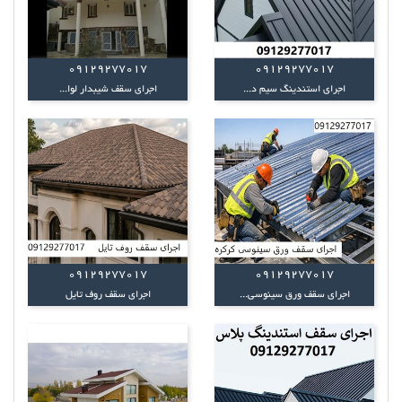
09129277017
09129277017
اجرای استندینگ سیم د...
اجرای سقف شیبدار لوا...
09129277017
09129277017
اجرای سقف ورق سینوسی...
اجرای سقف روف تایل