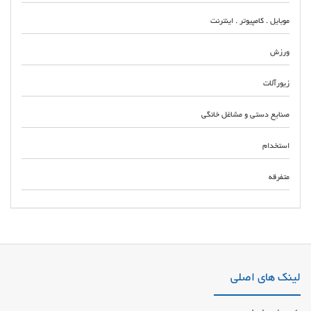
موبایل . کامپیوتر . اینترنت
ورزش
زیورآلات
صنایع دستی و مشاغل خانگی
استخدام
متفرقه
شرکت نصب و اجرای سقف مرغداری و دامداری با تضمین کیفیت در تهران و کرج
شرکت پایدار پیشه متخصص در اجرای انواع سقف شیبدار از جمله سوله دامداری
و مرغداری برای مشاوره تماس بگیرید
لینک های اصلی