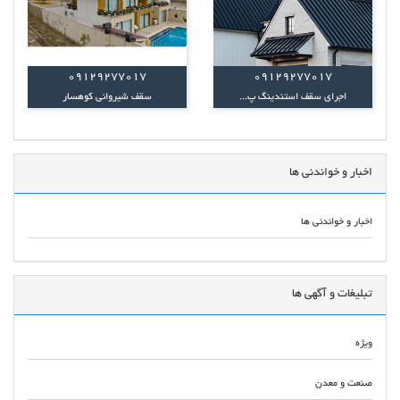
09129277017
09129277017
اجرای سقف استندینگ پ...
سقف شیروانی کوهسار
اخبار و خواندنی ها
اخبار و خواندنی ها
تبلیغات و آگهی ها
ویژه
صنعت و معدن