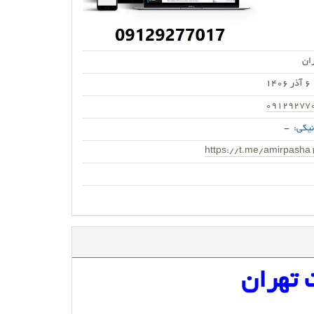
ان
6 آذر 1406
09129277
یکی:
-
https://t.me/amirpasha
 تهران