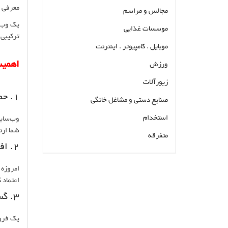
معرفی خ
مجالس و مراسم
یک وب‌س
موسسات غذایی
ترکیبی 
موبایل . کامپیوتر . اینترنت
اهمی
ورزش
زیورآلات
۱. حضور دائمی در بازار
صنایع دستی و مشاغل خانگی
استخدام
شما ارت
متفرقه
۲. افزایش اعتبار برند
بهترین تیم طراحی و سئوی سایت حرفه ای در قالب
امروزه 
های مختلف در تهران و کرج شرکت بازار سئو
اعتماد 
متخصص طراحی انواع سایت های شرکتی و
۳. گسترش بازار هدف
فروشگاهی حرفه ای
یک فروش