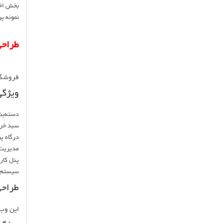
بخش اخب
نمونه پر
طراح
فروشگاه
ویژگی
دسته‌بن
سبد خر
درگاه پ
مدیریت
پنل کار
سیستم 
طراح
این وب‌