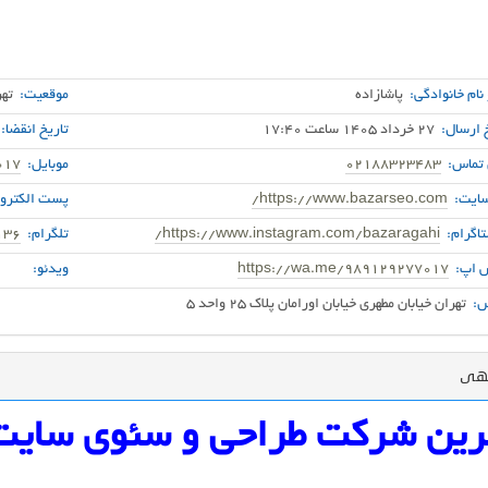
 نام خانوادگی:
پاشازاده
موقعیت:
تهر
 ارسال:
27 خرداد 1405 ساعت 17:40
تاریخ انقضا:
 تماس:
02188323483
موبایل:
017
ایت:
https://www.bazarseo.com/
پست الکترون
اگرام:
https://www.instagram.com/bazaragahi/
تلگرام:
136
 اپ:
https://wa.me/989129277017
ویدئو:
:
تهران خیابان مطهری خیابان اورامان پلاک 25 واحد 5
گهی
رین شرکت طراحی و سئوی سایت