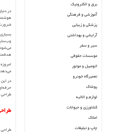
برق و الکترونیک
در دنیا
آموزشی و فرهنگی
هوشمند 
ضرورت 
پزشکی و زیبایی
بسیاری 
آرایشی و بهداشتی
وب‌سایت
سیر و سفر
می‌شود 
هدفمند
موسسات حقوقی
امروزه 
اتومبیل و موتور
می‌دهند
تعمیرگاه خودرو
در این 
پوشاک
حرفه‌ای
طراحی ک
لوازم و اثاثیه
کشاورزی و حیوانات
طراح
املاک
چاپ و تبلیغات
طراحی س