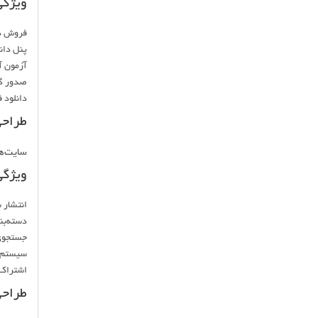
ویژگی
فروش د
پنل دان
آزمون آ
صدور گو
دانلود 
طراحی
سایت‌ها
ویژگی
انتشار 
دسته‌بن
جستجوی
سیستم 
اشتراک 
طراح