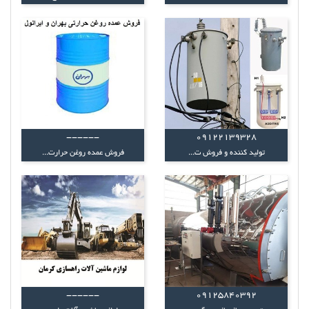
------
09122139328
تولید کننده و فروش ت...
فروش عمده روغن حرارت...
------
09125840392