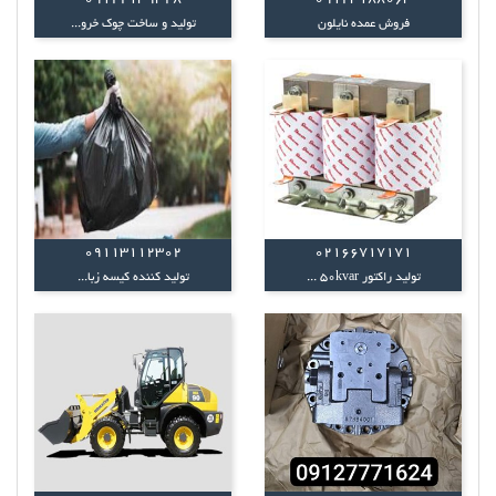
فروش عمده نایلون
تولید و ساخت چوک خرو...
09113112302
02166717171
تولید راکتور 50kvar ...
تولید کننده کیسه زبا...