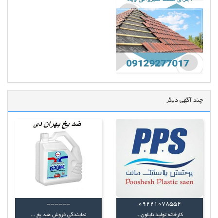
چند آگهی دیگر
------
09221078552
کارخانه تولید نایلون...
نمایندگی فروش ضد یخ ...