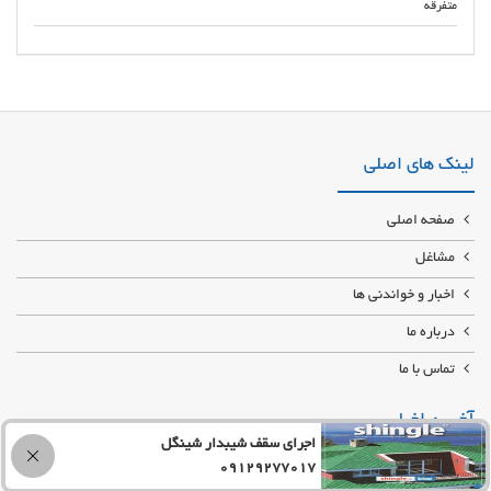
متفرقه
بهترین تیم خدماتی برش لیزر با تضمین کیفیت و قیمت در کرج اولین و بزرگترین
کارگاه برش لیزر توسن لیزر با انواع برش لیزر از جمله دستگاه خم و برش پانچ
لینک های اصلی
صفحه اصلی
مشاغل
اخبار و خواندنی ها
درباره ما
تماس با ما
آخرین اخبار
اجرای سقف شیبدار شینگل
09129277017
تعمیرات مبلمان