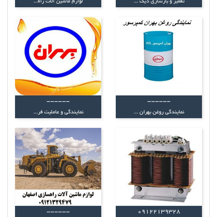
تعمیر و بازسازی دیگ ...
لوازم ماشین آلات راه...
------
------
نمایندگی روغن بهران ...
نمایندگی و عاملیت فر...
------
09122139328