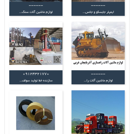
------
------
ایمپلر جابسکو و جانس...
لوازم ماشین آلات سنگ...
09124321770
------
لوازم ماشین آلات را...
سازنده خط توليد سولف...