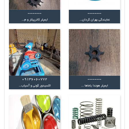
------
------
نمایندگی بهران گردان...
ایمپلر کاترپیلار و م...
09136060772
------
ایمپلر هوندا یاماها ...
اکسیدور گونی و آسیاب...