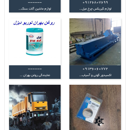
------
09126807699
لوازم گیربکس چرخ میل...
لوازم ماشین آلات سنگ...
------
09136060772
اکسیدور گونی و آسیاب...
نمایندگی روغن بهران ...