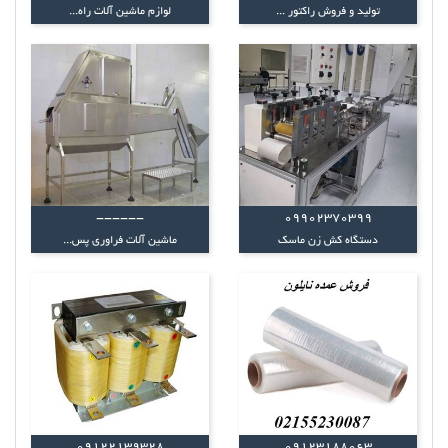
تولید و فروش راکتور ...
لوازم ماشین آلات راه...
------
09902370399
دستگاه کش زن ماسک
ماشین آلات فراوری پس...
09122139328
09123188063