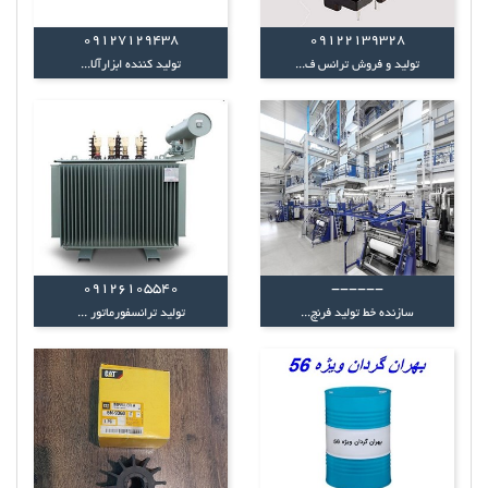
09127129438
09122139328
تولید و فروش ترانس ف...
تولید کننده ابزارآلا...
09126105540
------
سازنده خط تولید فرنچ...
تولید ترانسفورماتور ...