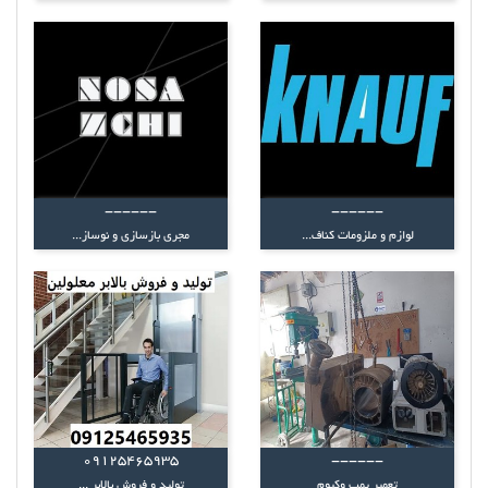
------
------
لوازم و ملزومات کناف...
مجری بازسازی و نوساز...
09125465935
------
تعمیر پمپ وکیوم
تولید و فروش بالابر ...