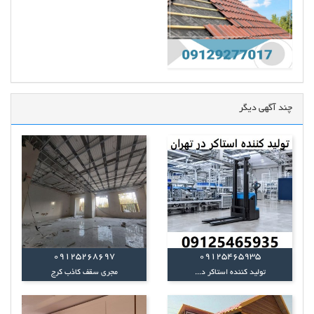
چند آگهی دیگر
09125268697
09125465935
تولید کننده استاکر د...
مجری سقف کاذب کرج