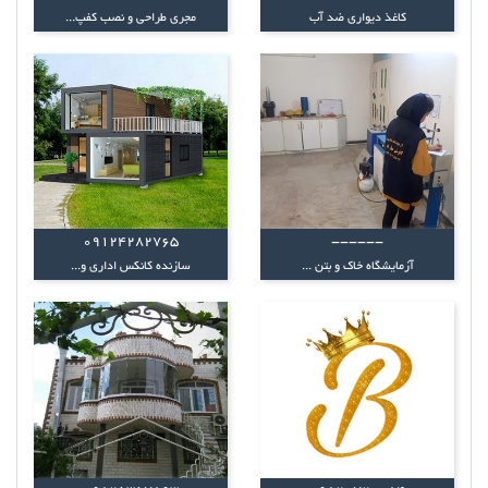
کاغذ دیواری ضد آب
مجری طراحی و نصب کفپ...
09124282765
------
آزمایشگاه خاک و بتن ...
سازنده کانکس اداری و...