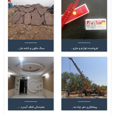
------
------
فروشنده لوازم و ملزو...
سنگ مالون و لاشه ماز...
------
------
پیمانکاری حفر چاه ته...
نمایندگی کناف آبسرد ...