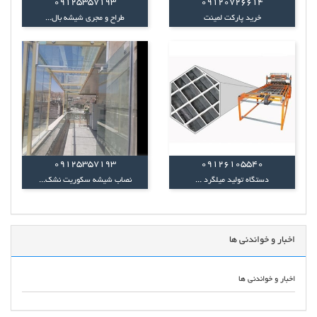
09125357193
09120726614
خرید پارکت لمینت
طراح و مجری شیشه بال...
09125357193
09126105540
دستگاه تولید میلگرد ...
نصاب شیشه سکوریت نشک...
اخبار و خواندنی ها
اخبار و خواندنی ها