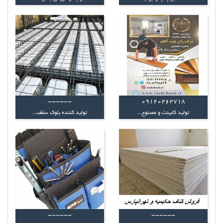
------
09120262718
تولید کابینت و مصنوع...
تولید کننده بلوک سقف...
------
------