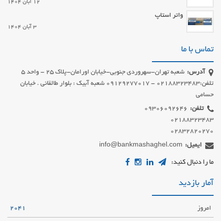
12 آبان 1404
واتر استاپ
3 آبان 1404
تماس با ما
آدرس:
شعبه تهران-سهروردی جنوبی-خیابان اورامان-پلاک 25 - واحد 5
تلفن:02188323483 - 09129277017 شعبه آبیک : بلوار طالقانی . خیابان
حسامی
تلفن:
02832820270
ایمیل:
info@bankmashaghel.com
ما را دنبال کنید:
آمار بازدید
امروز
2041