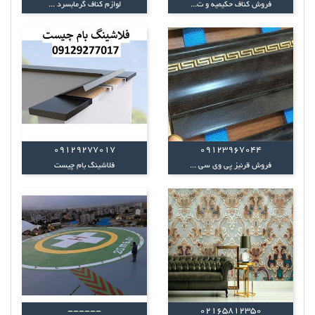
فروش کناف حکیمیه و ت...
لوازم کناف گرمابسرد ...
09129277017
09123967044
فروش قرنیز پی وی سی ...
فلاشینگ بام چیست
------
02165812350