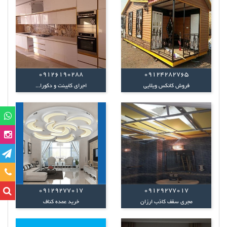
09126190288
09124282765
فروش کانکس ویلایی
اجرای کابینت و دکورا...
تماس
09129277017
09129277017
مجری سقف کاذب ارزان
خرید عمده کناف