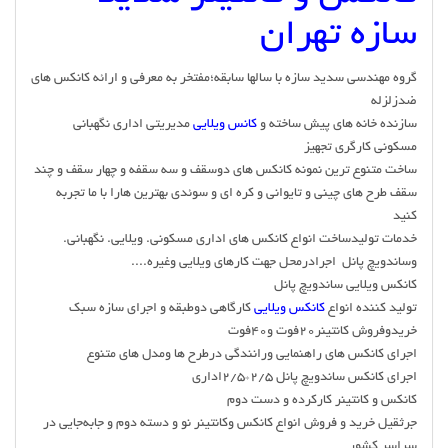
سازه تهران
گروه مهندسی سدید سازه با سالها سابقه؛مفتخر به معرفی و ارائه کانکس های
ضدزلزله
سازنده خانه های پیش ساخته و
کانس ویلایی
مدیریتی اداری نگهبانی
مسکونی کارگری تجهیز
ساخت متنوع ترین نمونه کانکس های دوسقف و سه سقفه و چهار سقف و چند
سقف طرح های چینی و تایوانی و کره ای و سوئدی بهترین هارا با ما تجربه
کنید
خدمات تولیدساخت انواع کانکس های اداری مسکونی. ویلایی. نگهبانی.
وساندویچ پانل اجرادرمحل جهت کارهای ویلایی وغیره....
کانکس ویلایی ساندویچ پانل
تولید کننده انواع
کانکس ویلایی
کارگاهی دوطبقه و اجرای سازه سبک
خریدوفروش کانتینر20فوت و40فوت
اجرای کانکس های راهنمایی ورانندگی درطرح ها ومدل های متنوع
اجرای کانکس ساندویچ پانل 2/5*2/5اداری
کانکس و کانتینر کارکرده و دست دوم
جرثقیل خرید و فروش انواع کانکس وکانتینر نو و دسته دوم و جابه‌جایی در
سراسر کشور