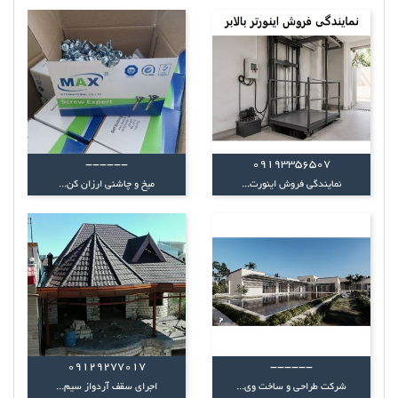
------
09193356507
نمایندگی فروش اینورت...
میخ و چاشنی ارزان کن...
09129277017
------
شرکت طراحی و ساخت وی...
اجرای سقف آردواز سیم...