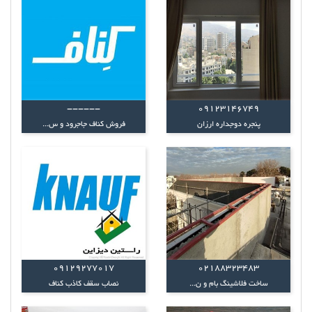
------
09123146749
پنجره دوجداره ارزان
فروش کناف جاجرود و س...
09129277017
02188323483
ساخت فلاشینگ بام و ن...
نصاب سقف کاذب کناف