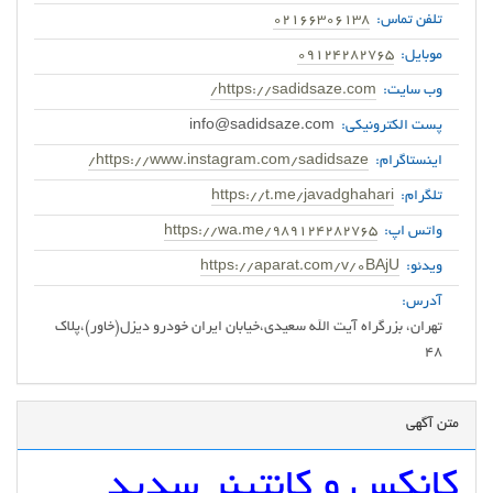
تلفن تماس:
02166306138
موبایل:
09124282765
وب سایت:
https://sadidsaze.com/
پست الکترونیکی:
info@sadidsaze.com
اینستاگرام:
https://www.instagram.com/sadidsaze/
تلگرام:
https://t.me/javadghahari
واتس اپ:
https://wa.me/989124282765
ویدئو:
https://aparat.com/v/0BAjU
آدرس:
تهران، بزرگراه آیت الله سعیدی،خیابان ایران خودرو دیزل(خاور)،پلاک
48
متن آگهی
کانکس و کانتینر سدید