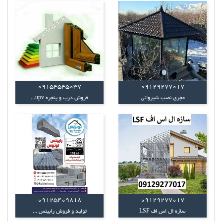
09154545037
09129277017
مجری نصب شیروانی
فروش درب و پنجره upv...
09125409818
09129277017
سازه ال اس اف LSF
تولید و فروش رابیتس ...