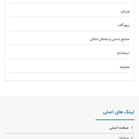
ورزش
زیورآلات
صنایع دستی و مشاغل خانگی
استخدام
متفرقه
پخش عمده کلیه موادهای اولیه شیمیایی خرید و فروش انواع مواد شیمیایی و
پلیمری داخلی و وارداتی - محصولات پتروشیمی و صنایع داخلی بصورت حواله های
آماده بار و خرید مستقیم
لینک های اصلی
صفحه اصلی
مشاغل