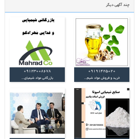
چند آگهی دیگر
09123008678
09191425020
خرید و فروش مواد شیم...
بازرگانی مواد شیمیای...