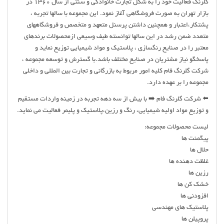
گلرنگ فعالیت خود را به شکل تجارت خانوادگی و سنتی از سال 1360 در
بازار تهران به صورت فروشگاهی آغاز نمود. این مجموعه با سالها تجربه ،
پشتکار،اعتبار و همچنین داشتن پرسنل متعهد و متخصص و فروشگاههای
متعدد ضمن رشد در این سالها توانسته طیف وسیعی ازمحصولات برندهای
معتبر را در صنایع رنگسازی ، پلاستیک و مواد شیمیایی توزیع نماید و
پاسخگو نیاز مشتریان در صنایع مختلف باشد.با گسترش و توسعه مجموعه ،
شرکت گلرنگ فام کلیه امور مربوط به بازرگانی و تجارت بین المللی و داخلی
مجموعه را بر عهده دارد.
⬅️ شرکت گلرنگ فام ➡️ با بیش از سه دهه تجربه در زمینه واردات مستقیم
و توزیع مواد اولیه شیمیایی، رنگ و رزین،پلاستیک و پلیمر فعالیت می نماید.
لیست محصولات مجموعه:
پیگمنت ها
حلال ها
غلظت دهنده ها
رزین ها
خشک کن ها
افزودنی ها
پلاستیک های مهندسی
پروپیلن ها