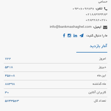
حسامی
تلفن:
02832820270
ایمیل:
info@bankmashaghel.com
ما را دنبال کنید:
آمار بازدید
امروز
722
دیروز
5418
این ماه
45608
ماه گذشته
88398
کاربران آنلاین
30
تعداد کل
5743563