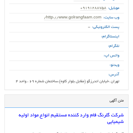
موبایل:
09191288758
وب سایت:
http://www.golrangfaam.com/
پست الکترونیکی:
-
اینستاگرام:
تلگرام:
واتس اپ:
ویدئو:
آدرس:
تهران ،خیابان اندرزگو (مقابل بلوار کاوه)،ساختمان شماره 69 ، واحد 4
متن آگهی
شرکت گلرنگ فام وارد کننده مستقیم انواع مواد اولیه
شیمیایی