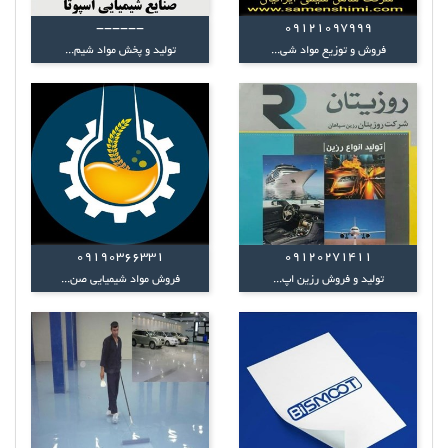
------
09121097999
فروش و توزیع مواد شی...
تولید و پخش مواد شیم...
09190366331
09120271411
تولید و فروش رزین اپ...
فروش مواد شیمیایی صن...