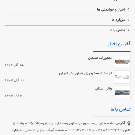
اخبار و خواندنی ها
درباره ما
تماس با ما
آخرین اخبار
تعمیرات مبلمان
15 آذر 1404
تولید کیسه و رول نایلون در تهران
12 آبان 1404
واتر استاپ
3 آبان 1404
تماس با ما
آدرس:
شعبه تهران-سهروردی جنوبی-خیابان اورامان-پلاک 25 - واحد 5
تلفن:02188323483 - 09129277017 شعبه آبیک : بلوار طالقانی . خیابان