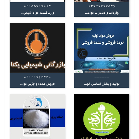
02188617014
02637777846
واردات و صادرات مواد...
وارد کننده مواد شیمی...
09121762420
------
تولید و پخش اسانس خو...
فروش عمده و جزیی موا...