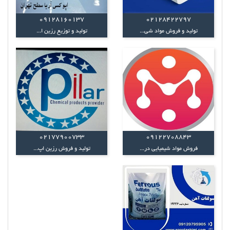
09128160137
02128422797
تولید و فروش مواد شی...
تولید و توزیع رزین ا...
02177900733
09122708843
فروش مواد شیمیایی در...
تولید و فروش رزین اپ...