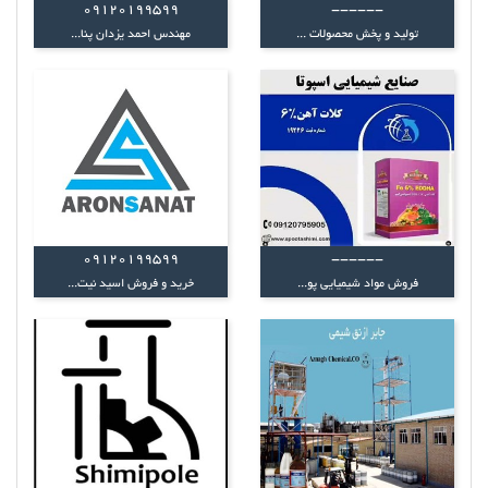
09120199599
------
تولید و پخش محصولات ...
مهندس احمد یزدان پنا...
09120199599
------
فروش مواد شیمیایی پو...
خرید و فروش اسید نیت...